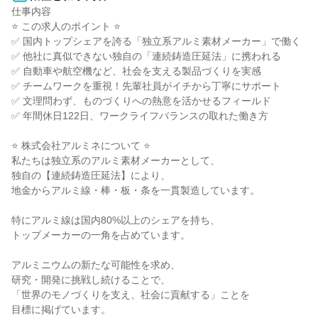
仕事内容

⭐ この求人のポイント ⭐

✅ 国内トップシェアを誇る「独立系アルミ素材メーカー」で働く

✅ 他社に真似できない独自の「連続鋳造圧延法」に携われる

✅ 自動車や航空機など、社会を支える製品づくりを実感

✅ チームワークを重視！先輩社員がイチから丁寧にサポート

✅ 文理問わず、ものづくりへの熱意を活かせるフィールド

✅ 年間休日122日、ワークライフバランスの取れた働き方

⭐ 株式会社アルミネについて ⭐

私たちは独立系のアルミ素材メーカーとして、

独自の【連続鋳造圧延法】により、

地金からアルミ線・棒・板・条を一貫製造しています。

特にアルミ線は国内80%以上のシェアを持ち、

トップメーカーの一角を占めています。

アルミニウムの新たな可能性を求め、

研究・開発に挑戦し続けることで、

「世界のモノづくりを支え、社会に貢献する」ことを

目標に掲げています。
