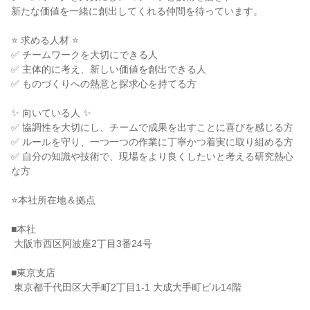
新たな価値を一緒に創出してくれる仲間を待っています。

⭐ 求める人材 ⭐

✅ チームワークを大切にできる人

✅ 主体的に考え、新しい価値を創出できる人

✅ ものづくりへの熱意と探求心を持てる方

✨ 向いている人 ✨

✅ 協調性を大切にし、チームで成果を出すことに喜びを感じる方

✅ ルールを守り、一つ一つの作業に丁寧かつ着実に取り組める方

✅ 自分の知識や技術で、現場をより良くしたいと考える研究熱心
な方

⭐本社所在地＆拠点

■本社

 大阪市西区阿波座2丁目3番24号

■東京支店

 東京都千代田区大手町2丁目1-1 大成大手町ビル14階
