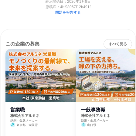
表示開始日：2026年1月8日
原稿ID：
4bf98067f12b491f
問題を報告する
この企業の募集
すべて見る
営業職
一般事務職
株式会社アルミネ
株式会社アルミネ
鉄鋼・金属メーカー
鉄鋼・金属メーカー
東京都、大阪府
山口県