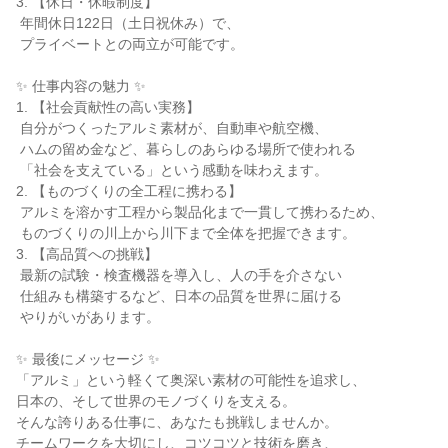
3. 【休日・休暇制度】

 年間休日122日（土日祝休み）で、

 プライベートとの両立が可能です。

✨ 仕事内容の魅力 ✨

1. 【社会貢献性の高い実務】

 自分がつくったアルミ素材が、自動車や航空機、

 ハムの留め金など、暮らしのあらゆる場所で使われる

 「社会を支えている」という感動を味わえます。

2. 【ものづくりの全工程に携わる】

 アルミを溶かす工程から製品化まで一貫して携わるため、

 ものづくりの川上から川下まで全体を把握できます。

3. 【高品質への挑戦】

 最新の試験・検査機器を導入し、人の手を介さない

 仕組みも構築するなど、日本の品質を世界に届ける

 やりがいがあります。

✨ 最後にメッセージ ✨

「アルミ」という軽くて奥深い素材の可能性を追求し、

日本の、そして世界のモノづくりを支える。

そんな誇りある仕事に、あなたも挑戦しませんか。

チームワークを大切にし、コツコツと技術を磨き、
