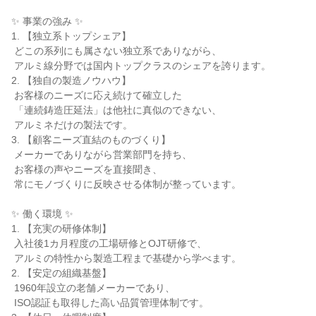
✨ 事業の強み ✨

1. 【独立系トップシェア】

 どこの系列にも属さない独立系でありながら、

 アルミ線分野では国内トップクラスのシェアを誇ります。

2. 【独自の製造ノウハウ】

 お客様のニーズに応え続けて確立した

 「連続鋳造圧延法」は他社に真似のできない、

 アルミネだけの製法です。

3. 【顧客ニーズ直結のものづくり】

 メーカーでありながら営業部門を持ち、

 お客様の声やニーズを直接聞き、

 常にモノづくりに反映させる体制が整っています。

✨ 働く環境 ✨

1. 【充実の研修体制】

 入社後1カ月程度の工場研修とOJT研修で、

 アルミの特性から製造工程まで基礎から学べます。

2. 【安定の組織基盤】

 1960年設立の老舗メーカーであり、

 ISO認証も取得した高い品質管理体制です。
