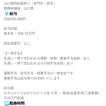
山口県内転勤有り（長門市⇔萩市）

勤務候補地：山口県
給与
月給250,000円
給与詳細

基本給：月給 25万円

固定残業代：なし

【一律手当】

全員に一律で支払われる通勤・皆勤・家族手当金額：あり

全員に一律で支払われるその他手当金額：あり

通勤手当・住宅手当・残業手当が一律支給です。

家族手当は該当者のみ支給いたします。

給与例

モデルケース1(モデルケース名:大卒 ： 製造/品質管理/工場事務) 
月25万円程度
勤務時間