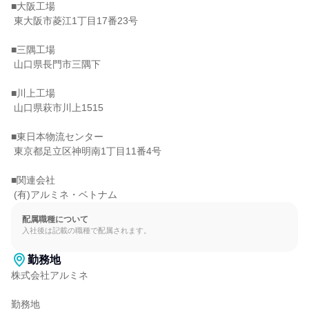
■大阪工場

 東大阪市菱江1丁目17番23号

■三隅工場

 山口県長門市三隅下

■川上工場

 山口県萩市川上1515

■東日本物流センター

 東京都足立区神明南1丁目11番4号

■関連会社

 (有)アルミネ・ベトナム
配属職種について
入社後は記載の職種で配属されます。
勤務地
株式会社アルミネ

勤務地
