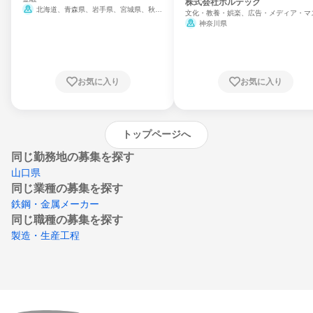
門
株式会社ボルテック
北海道、青森県、岩手県、宮城県、秋田
文化・教養・娯楽、広告・メディア・マ
県、山形県、福島県、茨城県、群馬県、埼玉
ミ、電力・ガス・水道・エネルギー
神奈川県
県、東京都、神奈川県、新潟県、富山県、石
川県、福井県、山梨県、長野県、静岡県、愛
知県、京都府、大阪府、兵庫県、鳥取県、島
根県、岡山県、広島県、山口県、徳島県、香
川県、愛媛県、高知県、福岡県、佐賀県、長
お気に入り
お気に入り
崎県、熊本県、大分県、宮崎県、鹿児島県、
沖縄県
トップページへ
同じ勤務地の募集を探す
山口県
同じ業種の募集を探す
鉄鋼・金属メーカー
同じ職種の募集を探す
製造・生産工程