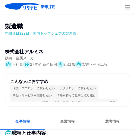
新卒採用
製造職
年間休日122日／国内トップシェアの製造職
株式会社アルミネ
鉄鋼・金属メーカー
正社員
27年卒 新卒採用
山口県
製造・生産工程
こんな人におすすめ
環境・エコロジーに携わりたい
テクノロジーに携わりたい
商品・サービスを製作したい
情熱を持って仕事に取り組む
コミュニケーションが活発
冷静に仕事に取り組む
チームワークを重視
個人の能力を重視
長く同じ会社に居続けられる
一つの専門分野を極める
仕事情報
企業情報
選考情報
職種と仕事内容