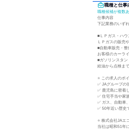
職種と仕事
職種候補が複数
仕事内容

下記業務のいずれ
■ＬＰガス・ハウ
ＬＰガスの販売や
■自動車販売・整備
お客様のカーライ
■ガソリンスタンド
給油から点検まで
⭐ この求人のポイン
✅ JAグループの
✅ 鹿児島に密着
✅ 住宅手当や家
✅ ガス、自動車
✅ 50年近い歴
⭐ 株式会社JAエ
当社は昭和51年