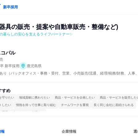
新卒採用
ス器具の販売・提案や自動車販売・整備など)
の暮らしの安心を支えるライフパートナー✨
エコパル
売
年卒 新卒採用
鹿児島県
あり（バックオフィス・事務・受付、営業、小売販売/流通、経理/税務/財務、人事、総
すすめ
を守りたい
地域貢献に携わりたい
商品・サービスを企画したい
商品・サービスを販売した
トしたい
情熱を持って仕事に取り組む
チームワークを重視
長く同じ会社に居続けられる
る環境
人とたくさん会話する
情報
企業情報
選