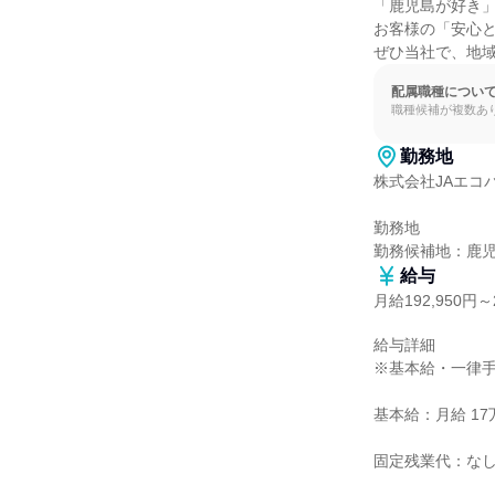
「鹿児島が好き」
お客様の「安心と
ぜひ当社で、地
配属職種につい
職種候補が複数あ
勤務地
株式会社JAエコパ
勤務地

勤務候補地：鹿
給与
月給192,950円～2
給与詳細

※基本給・一律手
基本給：月給 17万6
固定残業代：なし