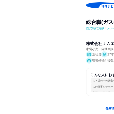
総合職(ガ
鹿児島に貢献！人々
株式会社ＪＡ
家電小売、自動車販
正社員
27
職種候補が複数
こんな人にお
人・世の中の安全
人の仕事をサポー
若手が裁量を持て
仕事