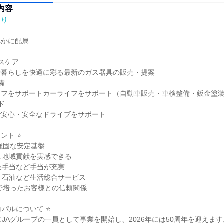
内容
あり
かに配属

スケア

暮らしを快適に彩る最新のガス器具の販売・提案



フをサポートカーライフをサポート（自動車販売・車検整備・鈑金塗装


安心・安全なドライブをサポート

ト ⭐

強固な安定基盤

し地域貢献を実感できる

族手当など手当が充実

、石油など生活総合サービス

史で培ったお客様との信頼関係

コパルについて ⭐

にJAグループの一員として事業を開始し、2026年には50周年を迎えます。