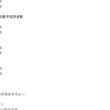




別新卒採用者数












り
