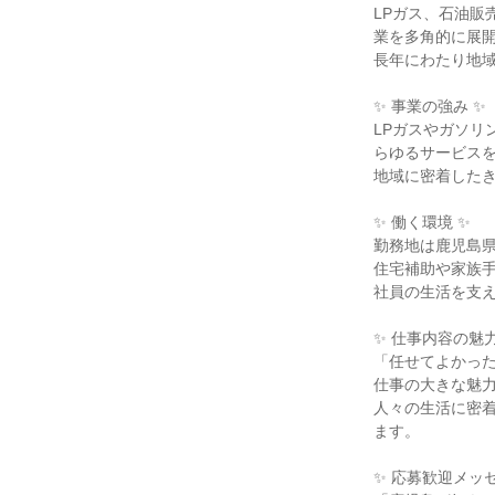
LPガス、石油
業を多角的に展開
長年にわたり地域
✨ 事業の強み ✨

LPガスやガソ
らゆるサービスを
地域に密着したき
✨ 働く環境 ✨

勤務地は鹿児島県
住宅補助や家族手
社員の生活を支え
✨ 仕事内容の魅力 
「任せてよかっ
仕事の大きな魅力
人々の生活に密
ます。

✨ 応募歓迎メッセ