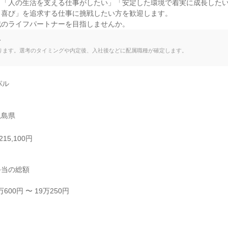
「人の生活を支える仕事がしたい」「安定した環境で着実に成長したい
喜び」を追求する仕事に挑戦したい方を歓迎します。

域のライフパートナーを目指しませんか。
て
ります。選考のタイミングや内定後、入社後などに配属職種が確定します。
ル

児島県
15,100円
当の総額

00円 〜 19万250円


