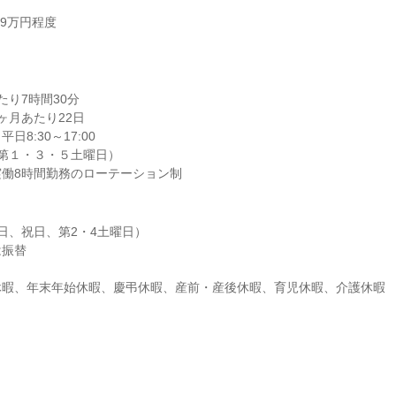
19万円程度
り7時間30分

月あたり22日

8:30～17:00

0（第１・３・５土曜日）

働8時間勤務のローテーション制
日、祝日、第2・4土曜日）

振替

休暇、年末年始休暇、慶弔休暇、産前・産後休暇、育児休暇、介護休暇