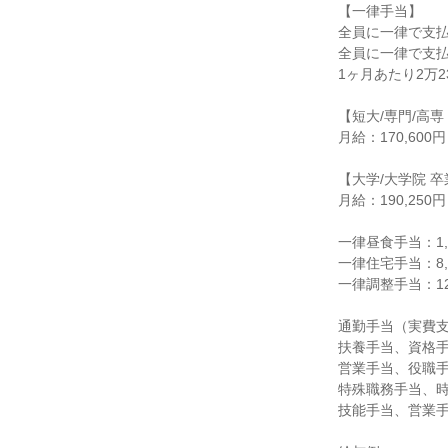
【一律手当】

全員に一律で支払
全員に一律で支払
1ヶ月あたり2万235
【短大/専門/高専
月給：170,600
【大学/大学院 卒
月給：190,250
一律昼食手当：1,
一律住宅手当：8,
一律調整手当：12
通勤手当（実費支給
扶養手当、資格手
営業手当、役職手
特殊職務手当、時
技能手当、営業手