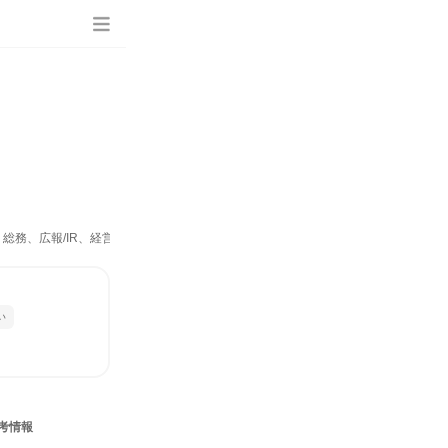
務、広報/IR、経営/事業企画）
い
考情報