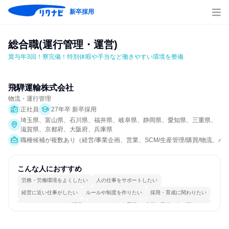
新卒採用
総合職(運行管理・運営)
賞与年3回！寮完備！特別休暇や手当など働きやすい環境を整備
飛騨運輸株式会社
物流・運行管理
正社員
27年卒 新卒採用
埼玉県、富山県、石川県、福井県、岐阜県、静岡県、愛知県、三重県、
滋賀県、京都府、大阪府、兵庫県
職種候補が複数あり（経営/事業企画、営業、SCM/生産管理/購買/物流、
こんな人におすすめ
労務・労働環境をよくしたい
人の仕事をサポートしたい
経営に近い仕事がしたい
ルールや制度を作りたい
採用・育成に関わりたい
コミュニケーションが活発
チームワークを重視
多様な職種の人と関われる
若手が裁量を持てる環境
人とたくさん会話する