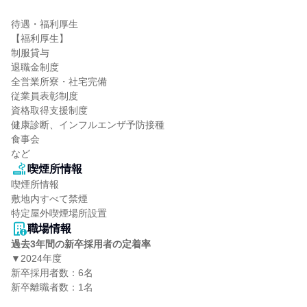
待遇・福利厚生

【福利厚生】

制服貸与

退職金制度

全営業所寮・社宅完備

従業員表彰制度

資格取得支援制度

健康診断、インフルエンザ予防接種

食事会

など
喫煙所情報
喫煙所情報

敷地内すべて禁煙

特定屋外喫煙場所設置
職場情報
過去3年間の新卒採用者の定着率
▼2024年度

新卒採用者数：6名

新卒離職者数：1名
