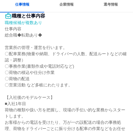
仕事情報
企業情報
選考情報
職種と仕事内容
職種候補が複数あり
仕事内容

総合職◆転勤あり◆

営業所の管理・運営を行います。

〇配車業務(物量や納期、ドライバーの人数、配送ルートなどの確
認・調整）

〇事務作業(書類作成や電話対応など)

〇荷物の積込や仕分け作業

〇荷物の配送

〇営業活動 など多岐にわたります。

【入社後のモデルケース】

■入社1年目

荷物の種類や扱い方を把握し、現場の手伝い的な業務からスター
トします。

お客様からの電話を受けたり、万が一の誤配送の場合の事務処
理、荷物をドライバーごとに振り分ける配車の作業などをお任せ