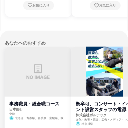
お気に入り
お気に入り
あなたへのおすすめ
事務職員・総合職コース
既卒可、コンサート・イ
ント設営スタッフの電源
日本銀行
金融
門
株式会社ボルテック
北海道、青森県、岩手県、宮城県、秋田
文化・教養・娯楽、広告・メディア・マ
県、山形県、福島県、茨城県、群馬県、埼玉
ミ、電力・ガス・水道・エネルギー
神奈川県
県、東京都、神奈川県、新潟県、富山県、石