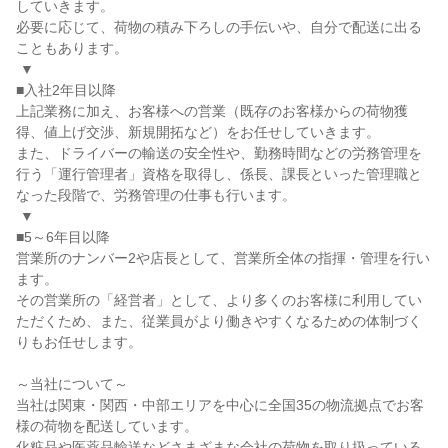
していきます。

必要に応じて、荷物の積み下ろしの手伝いや、自分で配送に出る
こともあります。

 ▼

■入社2年目以降

上記業務に加え、お客様への営業（既存のお客様からの荷物獲
得、値上げ交渉、新規開拓など）をお任せしていきます。

また、ドライバーの輸送の安全性や、勤務時間などの労務管理を
行う「運行管理者」資格を取得し、係長、課長といった管理職と
なった段階で、労務管理の仕事も行います。

 ▼

■5～6年目以降

営業所のナンバー2や店長として、営業所全体の指揮・管理を行い
ます。

その営業所の「経営者」として、より多くのお客様に利用してい
ただくため、また、従業員がより働きやすくなるための体制づく
りもお任せします。

～当社について～

当社は関東・関西・中部エリアを中心に全国35の物流拠点でお客
様の荷物を配送しています。

化粧品や医薬品輸送などさまざまな会社の荷物を取り扱っている