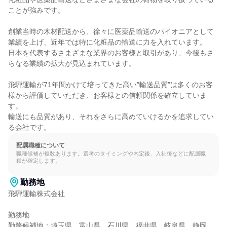
ことが強みです。

創業当時の木材配送から、徐々に医薬品輸送のパイオニアとして
業績を上げ、近年では特に化粧品の輸送に力を入れています。

日本を代表するさまざまな業界のお客様と取引があり、今後もさ
らなる業績の拡大が見込まれています。

飛騨運輸が71年間かけて培ってきた高い”輸送品質”は多くのお客
様から評価していただき、お客様との信頼関係を確立していま
す。

輸送にも品質があり、それをさらに高めていけるかを追求してい
る会社です。
配属職種について
職種候補が複数あります。選考のタイミングや内定後、入社後などに配属職
種が確定します。
勤務地
飛騨運輸株式会社

勤務地

勤務候補地：埼玉県、富山県、石川県、福井県、岐阜県、静岡