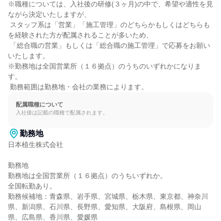
※職種については、入社後の研修(３ヶ月)の中で、希望や適性を見
ながら決定いたしますが、

 スタッフ系は「営業」「施工管理」のどちらかもしくはどちらも
を経験された方が配属されることが多いため、

 「総合職の営業」もしくは「総合職の施工管理」で応募をお願い
いたします。

※勤務地は全国営業所（１６拠点）のうちのいずれかになりま
す。

 勤務範囲は勤務地・会社の業務によります。
配属職種について
入社後は記載の職種で配属されます。
勤務地
日本植生株式会社

勤務地

勤務地は全国営業所（１６拠点）のうちいずれか。

全国転勤あり。

勤務候補地：青森県、岩手県、宮城県、栃木県、東京都、神奈川
県、新潟県、石川県、長野県、愛知県、大阪府、島根県、岡山
県、広島県、香川県、愛媛県
