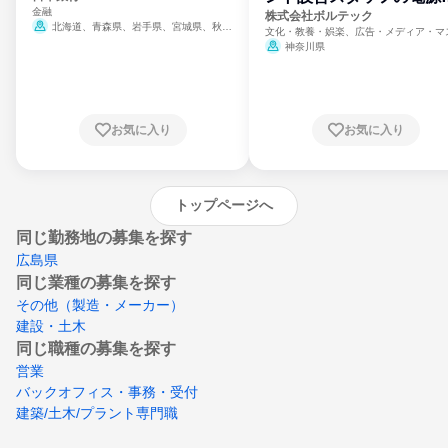
金融
門
株式会社ボルテック
北海道、青森県、岩手県、宮城県、秋田
文化・教養・娯楽、広告・メディア・マ
県、山形県、福島県、茨城県、群馬県、埼玉
ミ、電力・ガス・水道・エネルギー
神奈川県
県、東京都、神奈川県、新潟県、富山県、石
川県、福井県、山梨県、長野県、静岡県、愛
知県、京都府、大阪府、兵庫県、鳥取県、島
根県、岡山県、広島県、山口県、徳島県、香
川県、愛媛県、高知県、福岡県、佐賀県、長
お気に入り
お気に入り
崎県、熊本県、大分県、宮崎県、鹿児島県、
沖縄県
トップページへ
同じ勤務地の募集を探す
広島県
同じ業種の募集を探す
その他（製造・メーカー）
建設・土木
同じ職種の募集を探す
営業
バックオフィス・事務・受付
建築/土木/プラント専門職