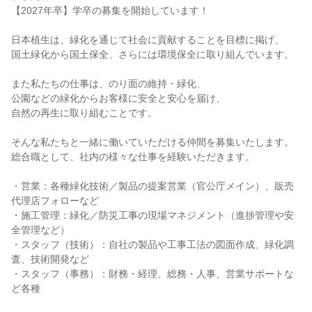
【2027年卒】学卒の募集を開始しています！

日本植生は、緑化を通じて社会に貢献することを目標に掲げ、

国土緑化から国土保全、さらには環境保全に取り組んでいます。

また私たちの仕事は、のり面の維持・緑化、

公園などの緑化からお客様に安全と安心を届け、

自然の再生に取り組むことです。

そんな私たちと一緒に働いていただける仲間を募集いたします。

総合職として、社内の様々な仕事を経験いただきます。

・営業：各種緑化技術／製品の提案営業（官公庁メイン）、販売
代理店フォローなど

・施工管理：緑化／防災工事の現場マネジメント（進捗管理や安
全管理など）

・スタッフ（技術）：自社の製品や工事工法の図面作成、緑化調
査、技術開発など

・スタッフ（事務）：財務・経理、総務・人事、営業サポートな
ど各種
