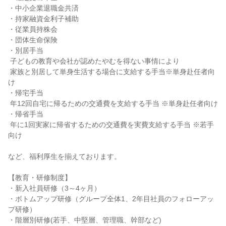
・中小企業退職金共済

・持家融資金利子補助

・従業員持株会

・団体生命保険

・別居手当

 子どもの教育や会社が認めたやむを得ない事情により

 家族と別居して単身生活する場合に支給する手当※単身赴任者向
け

・帰宅手当

 年12回自宅に帰るための交通費を支給する手当 ※単身赴任者向け

・帰省手当

 年に1回実家に帰省するための交通費を実費支給する手当 ※若手
向け

など、福利厚生を揃えております。

【教育・研修制度】

・新入社員研修（3～4ヶ月）

・ボトムアップ研修（グループ全体1、2年目社員のフォローアッ
プ研修）

・階層別研修(若手、中堅層、管理職、幹部など)
