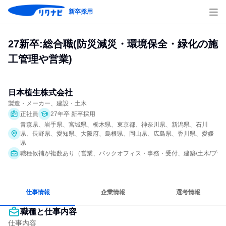
新卒採用
27新卒:総合職(防災減災・環境保全・緑化の施
工管理や営業)
日本植生株式会社
製造・メーカー、建設・土木
正社員
27年卒 新卒採用
青森県、岩手県、宮城県、栃木県、東京都、神奈川県、新潟県、石川
県、長野県、愛知県、大阪府、島根県、岡山県、広島県、香川県、愛媛
県
職種候補が複数あり（営業、バックオフィス・事務・受付、建築/土木/プラ
仕事情報
企業情報
選考情報
職種と仕事内容
仕事内容
