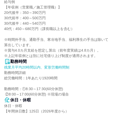
給与例

【年収例（営業職／施工管理職）】

20代後半：350～390万円

30代前半：400～500万円

30代後半：440～540万円

40代：450～680万円（課長職以上を含む）

※時間外手当、通勤手当、寒冷地手当、福利厚生の手当は除いて
算出しています。

※賞与4.0カ月支給を想定し算出（前年度実績は4.8カ月）。

※上記年収例とは別に社宅借り上げ制度が適用されます。
勤務時間
残業月平均20時間以内、変形労働時間制
勤務時間詳細

総労働時間：1年あたり1920時間

勤務時間：①8:30～17:30(60分休憩)

 ②8:00～17:00(60分休憩) ※現場の場合
休日・休暇
休日・休暇

【年間休日数】125日（2026年度から）
