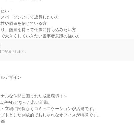
たい！

スパーソンとして成長したい方

性や価値を信じている方

り、熱量を持って仕事に打ち込みたい方

力で大きくしていきたい当事者意識の強い方
て
種で配属されます。
ルデザイン

ナルな仲間に囲まれた成長環境！＞

0代が中心となった若い組織。

・立場に関係なくコミュニケーションが活発です。

プトとした開放的でおしゃれなオフィスが特徴です。

京都