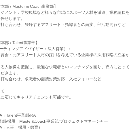
本部 / Master & Coach事業部】

ネジメント：学校現場など様々な市場にスポーツ人材を派遣、業務請負
任せします。

打ち合わせ、登録するアスリート・指導者との面接、部活動同行など

業本部 / Talent事業部】

ルーティングアドバイザー：法人営業）：

体育会・元アスリート人材の採用を考えている企業様の採用戦略の立案
める人物像を把握し、最適な求職者とのマッチングを図り、双方にとっ
だきます。

打ち合わせ、求職者の面接対策対応、入社フォローなど

て

に応じてキャリアチェンジも可能です。

A→Talent事業部/RA

t事業部/採用→Master&Coach事業部/プロジェクトマネージャー

/RA→人事（採用・教育）
