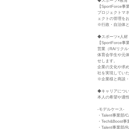
◆スポーツ×教育

【SportForce事業
プロジェクトマ
ェクトの管理をお
※行政・自治体と
◆スポーツ×人材

【SportForce事
営業（RA/リク
体育会学生や元
せします。

企業の文化や求
社を実現していた
※企業様と商談・
◆キャリアについ
本人の希望や適性
-モデルケース-

・Talent事業部/C
・Tech&Boos
・Talent事業部