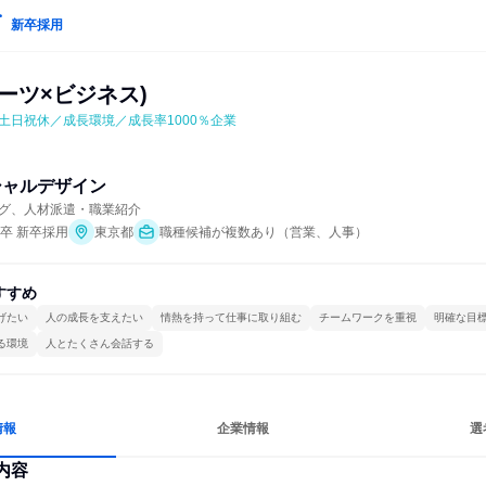
新卒採用
ーツ×ビジネス)
土日祝休／成長環境／成長率1000％企業
シャルデザイン
グ、人材派遣・職業紹介
年卒 新卒採用
東京都
職種候補が複数あり（営業、人事）
すすめ
げたい
人の成長を支えたい
情熱を持って仕事に取り組む
チームワークを重視
明確な目
る環境
人とたくさん会話する
情報
企業情報
選
内容