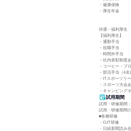
・健康保険

・厚生年金

待遇・福利厚生

【福利厚生】

・通勤手当

・役職手当

・時間外手当

・社内表彰制度あ
・コーヒー・プロ
・部活手当（4名
・ITスポーツリー
・スポーツ大会あ
・キャンピング
試用期間
試用・研修期間：
試用・研修期間の
■各種研修

・OJT研修

・日経新聞読み合