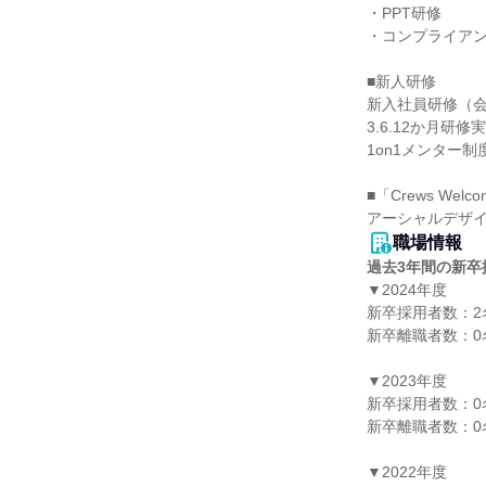
・PPT研修

・コンプライアン
■新人研修

新入社員研修（会
3.6.12か月研修実
1on1メンター制度
■「Crews Welcom
職場情報
過去3年間の新卒
▼2024年度

新卒採用者数：2名
新卒離職者数：0名
▼2023年度

新卒採用者数：0名
新卒離職者数：0名
▼2022年度
