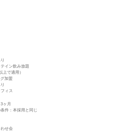
り

テイン飲み放題

以上で適用）

グ加盟

り

オフィス
3ヶ月

条件：本採用と同じ

わせ会
