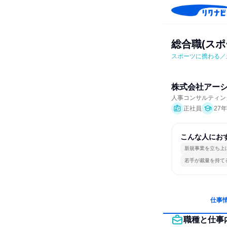
総合職(スポ
スポーツに携わる／
株式会社アー
人事コンサルティン
正社員
27
こんな人にお
新規事業を立ち上
若手が裁量を持て
仕事
職種と仕事