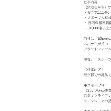
仕事内容

【急成長を牽引す
・ 5年で1,114
・スポーツ人材×IT
・ 部活動指導員配
・ 10,000名
当社は「&Sport
スポーツが持つ「
プラットフォーム「S
現在、「スポーツ
【仕事内容】

総合職での募集で
◆スポーツ×IT

【SportForce事業
営業：クライアン
※エンジニアの提