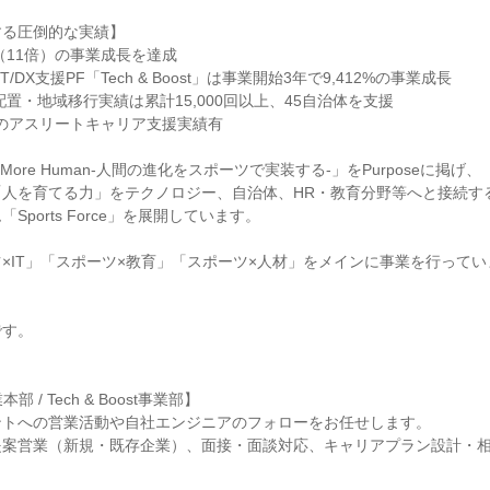
る圧倒的な実績】

%（11倍）の事業成長を達成

/DX支援PF「Tech & Boost」は事業開始3年で9,412%の事業成長

置・地域移行実績は累計15,000回以上、45自治体を支援

以上のアスリートキャリア支援実績有

s.More Human-人間の進化をスポーツで実装する-」をPurposeに掲げ、

人を育てる力」をテクノロジー、自治体、HR・教育分野等へと接続する
ports Force」を展開しています。

×IT」「スポーツ×教育」「スポーツ×人材」をメインに事業を行ってい
す。

本部 / Tech & Boost事業部】

トへの営業活動や自社エンジニアのフォローをお任せします。

案営業（新規・既存企業）、面接・面談対応、キャリアプラン設計・相