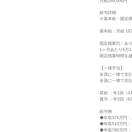
月給258,000円
給与詳細

※基本給・固定残
基本給：月給 19万
固定残業代：あり
1ヶ月あたり6万1
固定残業時間を超
【一律手当】

全員に一律で支払
全員に一律で支払
昇給 ：年1回（4月
賞与 ：年2回（6月
給与例

◆年収375万円：
◆年収510万円
◆年収780万円