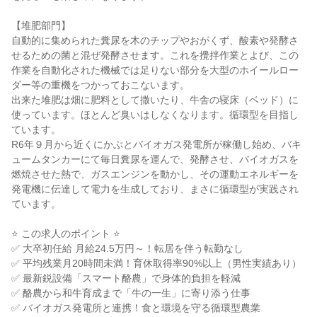
【堆肥部門】

自動的に集められた糞尿を木のチップやおがくず、酸素や発酵さ
せるための菌と混ぜ発酵させます。これを攪拌作業とよび、この
作業を自動化された機械では足りない部分を大型のホイールロー
ダー等の重機をつかっておこないます。

出来た堆肥は畑に肥料として撒いたり、牛舎の寝床（ベッド）に
使っています。ほとんど臭いはしなくなります。循環型を目指し
ています。

R6年９月から近くにかぶとバイオガス発電所が稼働し始め、バキ
ュームタンカーにて毎日糞尿を運んで、発酵させ、バイオガスを
燃焼させた熱で、ガスエンジンを動かし、その運動エネルギーを
発電機に伝達して電力を生成しており、まさに循環型が実践され
ています。

⭐ この求人のポイント ⭐

✅ 大卒初任給 月給24.5万円～！転居を伴う転勤なし

✅ 平均残業月20時間未満！育休取得率90%以上（男性実績あり）

✅ 最新鋭設備「スマート酪農」で身体的負担を軽減

✅ 酪農から和牛育成まで「牛の一生」に寄り添う仕事

✅ バイオガス発電所と連携！食と環境を守る循環型農業
