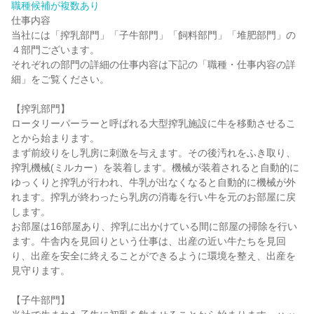
職種候補が複数あり
仕事内容

当社には「搾乳部門」「子牛部門」「飼料部門」「堆肥部門」の
４部門ございます。

それぞれの部門の詳細の仕事内容は下記の「職種・仕事内容の詳
細」をご覧ください。

【搾乳部門】

ロータリーパーラーと呼ばれる大型搾乳施設に牛を移動させるこ
とから始まります。

まず前絞りをし乳房に刺激を与えます。その後汚れをふき取り、
搾乳機械(ミルカー）を装着します。機械が装着されると自動的に
ゆっくりと搾乳が行われ、牛乳が出なくなると自動的に機械が外
れます。搾乳が終わったら乳房の消毒を行い牛を元のお部屋に戻
します。

お部屋は16部屋あり、搾乳に出かけている間に部屋の掃除を行い
ます。牛舎内を見回りという仕事は、出産の近い牛たちを見回
り、出産を安全に終えることができるように環境を整え、出産を
見守ります。

【子牛部門】
