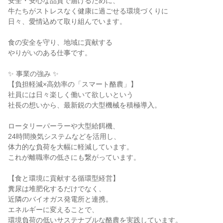
安全・安心な品質で届けるために、

牛たちがストレスなく健康に過ごせる環境づくりに

日々、愛情込めて取り組んでいます。

食の安全を守り、地域に貢献する

やりがいのある仕事です。

✨ 事業の強み ✨

【負担軽減×高効率の「スマート酪農」】

社員には日々楽しく働いて欲しいという

社長の想いから、最新鋭の大型機械を積極導入。

ロータリーパーラーや大型給餌機、

24時間換気システムなどを活用し、

体力的な負荷を大幅に軽減しています。

これが離職率の低さにも繋がっています。

【食と環境に貢献する循環型経営】

糞尿は堆肥化するだけでなく、

近隣のバイオガス発電所と連携。

エネルギーに変えることで、

環境負荷の低いサステナブルな酪農を実践しています。
