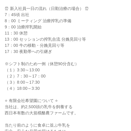
⏰ 新入社員一日の流れ（日勤治療の場合） ⏰

7：45頃 出社

8：00 ミーティング 治療搾乳の準備

9：00 治療搾乳開始

11：30 休憩

13：00 セッションの搾乳合流 分娩見回り等

17：00 牛の移動・分娩見回り等

17：30 夜勤帯への引継ぎ

※シフト制のため一例（休憩90分含む）

（１）3:30～13:00

（２）7：30～17：00

（３）8:00～17:30

（４）18:00～3:30

⭐ 有限会社希望園について ⭐

当社は、約2,500頭の乳牛を飼養する

西日本有数の大規模酪農ファームです。

当たり前のように食卓に並ぶ牛乳を
