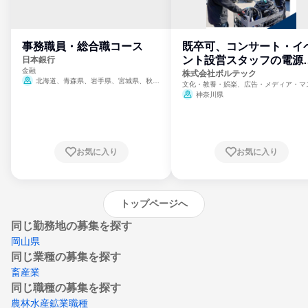
事務職員・総合職コース
既卒可、コンサート・イ
ント設営スタッフの電源
日本銀行
金融
門
株式会社ボルテック
北海道、青森県、岩手県、宮城県、秋田
文化・教養・娯楽、広告・メディア・マ
県、山形県、福島県、茨城県、群馬県、埼玉
ミ、電力・ガス・水道・エネルギー
神奈川県
県、東京都、神奈川県、新潟県、富山県、石
川県、福井県、山梨県、長野県、静岡県、愛
知県、京都府、大阪府、兵庫県、鳥取県、島
根県、岡山県、広島県、山口県、徳島県、香
川県、愛媛県、高知県、福岡県、佐賀県、長
お気に入り
お気に入り
崎県、熊本県、大分県、宮崎県、鹿児島県、
沖縄県
トップページへ
同じ勤務地の募集を探す
岡山県
同じ業種の募集を探す
畜産業
同じ職種の募集を探す
農林水産鉱業職種