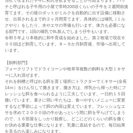
当社で生まれた子牛に初乳を飲ませることから始まります。ハッ
チと呼ばれる子牛用の小屋で常時200頭くらいの子牛を２週間前後
育てます。その後ロボットがミルクを自動的に出す設備に移動さ
せ、出荷されるまで約２ヶ月間育てます。具体的には哺乳（ミル
クやり）をしたり、水やエサの準備も行います。体力も必要にな
る部門です。1回の哺乳で8L飲んでしまう仔牛もいます。

令和５年より本格的に和牛育成を始めました。第２牧場で現在６
００頭ほど飼育しています。８～９か月飼育後、市場へ出荷して
います。

【飼料部門】

フォークリフトでドライコーンや牧草等複数の飼料を大型ミキサ
ーに入れ混ぜます。

それを飼槽と呼ばれる餌を置く場所にトラクターでミキサー(全長
14ｍ）をけん引して撒きます。撒き方は、搾乳から帰った時にフ
レッシュな餌を食べられるように工夫しています。一日約１５回
撒いています。暑さに弱い牛たちは、食べやすいメニューに変更
するなど季節によって餌の内容は変えています。フレッシュなエ
サを求めて２０００頭の牛があっという間に餌を平らげてしまう
ので、１６部屋をしっかり観察し、どこにどのくらいの餌を撒く
か決める重要な仕事になります。乳量に直結するので、毎日結果
を見るのも楽しみになります。
