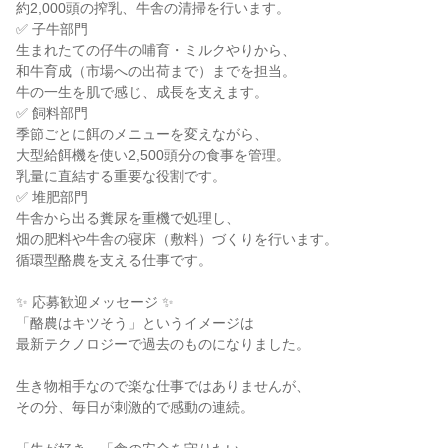
約2,000頭の搾乳、牛舎の清掃を行います。

✅ 子牛部門

生まれたての仔牛の哺育・ミルクやりから、

和牛育成（市場への出荷まで）までを担当。

牛の一生を肌で感じ、成長を支えます。

✅ 飼料部門

季節ごとに餌のメニューを変えながら、

大型給餌機を使い2,500頭分の食事を管理。

乳量に直結する重要な役割です。

✅ 堆肥部門

牛舎から出る糞尿を重機で処理し、

畑の肥料や牛舎の寝床（敷料）づくりを行います。

循環型酪農を支える仕事です。

✨ 応募歓迎メッセージ ✨

「酪農はキツそう」というイメージは

最新テクノロジーで過去のものになりました。

生き物相手なので楽な仕事ではありませんが、

その分、毎日が刺激的で感動の連続。
