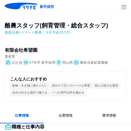
新卒採用
酪農スタッフ(飼育管理・総合スタッフ)
最新設備×スマート酪農！大卒月給24.5万✨
有限会社希望園
畜産業
正社員
27年卒 新卒採用
岡山県
農林水産鉱業職種
こんな人におすすめ
動物・生き物に携わりたい
穏やかで互いのペースを尊重
個人の能力を重視
自分の好きな場所で働ける
一つの専門分野を極める
仕事情報
企業情報
選考情報
職種と仕事内容