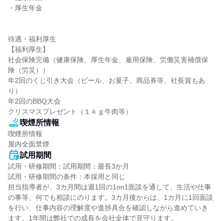
・厚生年金

待遇・福利厚生

【福利厚生】

社会保険完備（健康保険、厚生年金、雇用保険、労働災害補償保
険（労災））

年2回のくじ引き大会（ビール、お菓子、商品券等、社長賞もあ
り）

年2回のBBQ大会

クリスマスプレゼント（１ｋｇ牛肉等）
喫煙所情報
喫煙所情報

屋内全面禁煙
試用期間
試用・研修期間：試用期間：最長3か月

試用・研修期間の条件：本採用と同じ

担当指導者が、3カ月間は週1回の1on1面談を通して、生活や仕事
の事等、何でも相談にのります。3カ月後からは、1カ月に1回面談
を行い、仕事内容の理解度や進捗具合を確認しながら進めていき