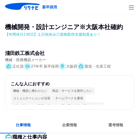
新卒採用
機械開発・設計エンジニア※大阪本社確約
【年間休日130日】土日祝休み◎資格取得支援制度あり！
淺田鉄工株式会社
機械・医療機器メーカー
正社員
27年卒 新卒採用
大阪府
製造・生産工程
こんな人におすすめ
機械・機器に携わりたい
商品・サービスを製作したい
コミュニケーションが活発
チームワークを重視
女性が働きやすい環境で働ける
長く同じ会社に居続けられる
多様な職種の人と関われる
明確な目標を追いかける
若手が裁量を持てる環境
人とたくさん会話する
仕事情報
企業情報
選考情報
職種と仕事内容