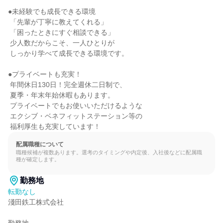
●未経験でも成長できる環境

 「先輩が丁寧に教えてくれる」

 「困ったときにすぐ相談できる」

 少人数だからこそ、一人ひとりが

 しっかり学べて成長できる環境です。

●プライベートも充実！

 年間休日130日！完全週休二日制で、

 夏季・年末年始休暇もあります。

 プライベートでもお使いいただけるような

 エクシブ・ベネフィットステーション等の

 福利厚生も充実しています！
配属職種について
職種候補が複数あります。選考のタイミングや内定後、入社後などに配属職
種が確定します。
勤務地
転勤なし
淺田鉄工株式会社
