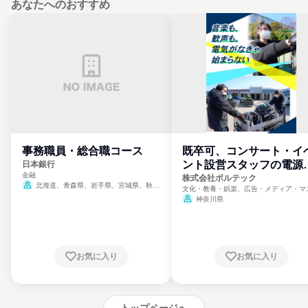
あなたへのおすすめ
事務職員・総合職コース
既卒可、コンサート・イ
ント設営スタッフの電源
日本銀行
金融
門
株式会社ボルテック
北海道、青森県、岩手県、宮城県、秋田
文化・教養・娯楽、広告・メディア・マ
県、山形県、福島県、茨城県、群馬県、埼玉
ミ、電力・ガス・水道・エネルギー
神奈川県
県、東京都、神奈川県、新潟県、富山県、石
川県、福井県、山梨県、長野県、静岡県、愛
知県、京都府、大阪府、兵庫県、鳥取県、島
根県、岡山県、広島県、山口県、徳島県、香
川県、愛媛県、高知県、福岡県、佐賀県、長
お気に入り
お気に入り
崎県、熊本県、大分県、宮崎県、鹿児島県、
沖縄県