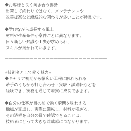
◆お客様と長く向き合う姿勢

 出荷して終わりではなく、メンテナンスや

 改善提案など継続的な関わりが多いことが特長です。

◆学びながら成長する風土

 材料や生産条件が案件ごとに異なります。

 日々新しい知識や工夫が求められ、

 スキルが磨かれていきます。

￣￣￣￣￣￣￣￣￣￣￣￣￣￣￣￣￣￣￣￣￣￣￣￣￣

⭐技術者として働く魅力⭐

◆キャリア初期から幅広い工程に触れられる

 若手のうちから打ち合わせ・実験・試運転などを

 経験でき、実務を通じて着実に成長できます。

◆自分の仕事が目の前で動く瞬間を味わえる

 機械が完成し、実際に回転し、材料が混ざる。

 その過程を自分の目で確認できることは、

 技術者にとって大きな達成感につながります。
