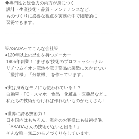
◆専門性と総合力の両方が身につく

 設計・生産技術・品質・メンテナンスなど、

 ものづくりに必要な視点を実務の中で段階的に

 習得できます。

￣￣￣￣￣￣￣￣￣￣￣￣￣￣￣￣￣￣￣￣￣￣￣￣￣

💡ASADAってこんな会社💡

●120年以上の歴史を持つメーカー

 1905年創業！ “まぜる”技術のプロフェッショナル

 リチウムイオン電池や電子部品の製造に欠かせない

 「攪拌機」「分散機」 を作っています。

●実は身近なモノにも使われている！？

 自動車・PC・スマホ・食品・化粧品・医薬品など…

 私たちの技術がなければ作れないものがたくさん！

●世界に誇る技術力！

 日本国内はもちろん、海外のお客様にも技術提供。

 「ASADAさんの技術がないと困る！」

 そんな唯一無二のモノづくりをしています。
