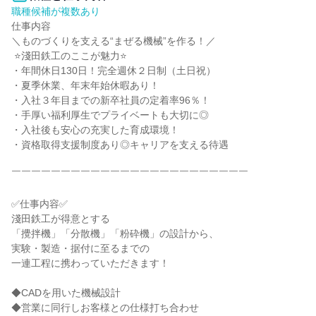
職種候補が複数あり
仕事内容

＼ものづくりを支える“まぜる機械”を作る！／

 ⭐淺田鉄工のここが魅力⭐

・年間休日130日！完全週休２日制（土日祝）

・夏季休業、年末年始休暇あり！

・入社３年目までの新卒社員の定着率96％！

・手厚い福利厚生でプライベートも大切に◎

・入社後も安心の充実した育成環境！

・資格取得支援制度あり◎キャリアを支える待遇

￣￣￣￣￣￣￣￣￣￣￣￣￣￣￣￣￣￣￣￣￣￣￣￣

✅仕事内容✅

淺田鉄工が得意とする

「攪拌機」「分散機」「粉砕機」の設計から、

実験・製造・据付に至るまでの

一連工程に携わっていただきます！

◆CADを用いた機械設計

◆営業に同行しお客様との仕様打ち合わせ
