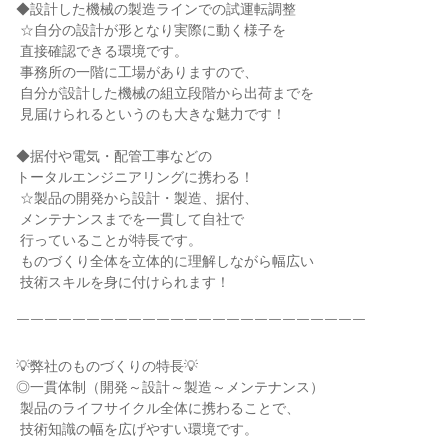
◆設計した機械の製造ラインでの試運転調整

 ☆自分の設計が形となり実際に動く様子を

 直接確認できる環境です。

 事務所の一階に工場がありますので、

 自分が設計した機械の組立段階から出荷までを

 見届けられるというのも大きな魅力です！

◆据付や電気・配管工事などの

トータルエンジニアリングに携わる！

 ☆製品の開発から設計・製造、据付、

 メンテナンスまでを一貫して自社で

 行っていることが特長です。

 ものづくり全体を立体的に理解しながら幅広い

 技術スキルを身に付けられます！

￣￣￣￣￣￣￣￣￣￣￣￣￣￣￣￣￣￣￣￣￣￣￣￣￣

💡弊社のものづくりの特長💡

◎一貫体制（開発～設計～製造～メンテナンス）

 製品のライフサイクル全体に携わることで、

 技術知識の幅を広げやすい環境です。
