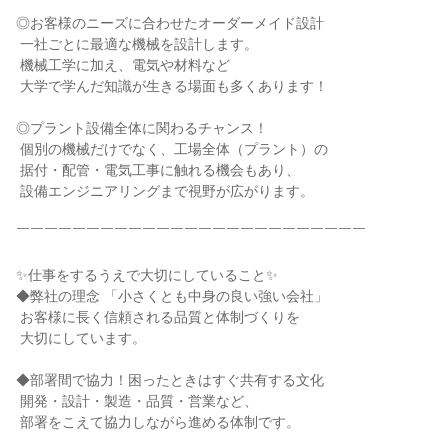
◎お客様のニーズに合わせたオーダーメイド設計

 一社ごとに最適な機械を設計します。

 機械工学に加え、電気や材料など

 大学で学んだ知識が生きる場面も多くあります！

◎プラント設備全体に関わるチャンス！

 個別の機械だけでなく、工場全体（プラント）の

 据付・配管・電気工事に触れる機会もあり、

 設備エンジニアリングまで視野が広がります。

￣￣￣￣￣￣￣￣￣￣￣￣￣￣￣￣￣￣￣￣￣￣￣￣￣

✨仕事をするうえで大切にしていること✨

◆弊社の理念 「小さくとも中身の良い強い会社」

 お客様に長く信頼される品質と体制づくりを

 大切にしています。

◆部署間で協力！困ったときはすぐ共有する文化

 開発・設計・製造・品質・営業など、

 部署をこえて協力しながら進める体制です。
