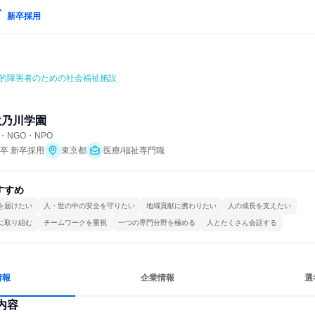
新卒採用
的障害者のための社会福祉施設
滝乃川学園
NGO・NPO
年卒 新卒採用
東京都
医療/福祉専門職
すすめ
を届けたい
人・世の中の安全を守りたい
地域貢献に携わりたい
人の成長を支えたい
に取り組む
チームワークを重視
一つの専門分野を極める
人とたくさん会話する
情報
企業情報
選
内容