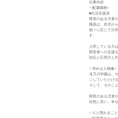
仕事内容

✨配属職種✨

■生活支援員

障害のある児童や
職員は、幼児から
個々に応じて日
す。

入所している方は
障害者への支援
対応と応用力と判
✨求める人物像✨

滝乃川学園は、
ごしていただける
そして、そのこと
障害のある児童
自然に笑い、幸せ
✅人と関わること