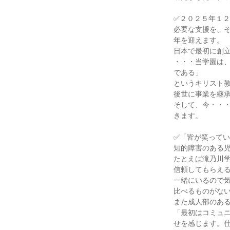
✅２０２５年１２
必要な支援を、
年を迎えます。

日本で最初に創立
・・・当学園は
である」

というキリスト教
後世に事業を継承
そして、今・・
きます。

✅「皆が笑ってい
知的障害のある児
たとえば滝乃川学
信頼してもらえる
一緒にいるので
比べるものがない
また成人部のある
「最初はコミュ
せを感じます。仕