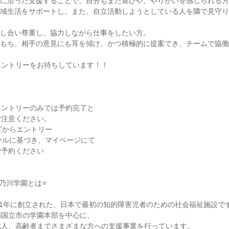
に沿った支援することで、自分もまた喜びや、やりがいを感じられる方
地域生活をサポートし、また、自立活動しようとしている人を隣で見守
し合い尊重し、協力しながら仕事をしたい方。

もち、相手の意見にも耳を傾け、かつ積極的に提案でき、チームで協働
ントリーをお待ちしています！！

ントリーのみでは予約完了と

注意ください。

ビからエントリー

ールに基づき、マイページにて

予約ください

乃川学園とは⭐

91年に創立された、日本で最初の知的障害児者のための社会福祉施設です
国立市の学園本部を中心に、

人、高齢者までさまざまな方への支援事業を行っています。
