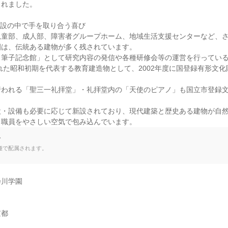
れました。

設の中で手を取り合う喜び

児童部、成人部、障害者グループホーム、地域生活支援センターなど、
は、伝統ある建物が多く残されています。

筆子記念館」として研究内容の発信や各種研修会等の運営を行っている
された昭和初期を代表する教育建造物として、2002年度に国登録有形文
行われる「聖三一礼拝堂」・礼拝堂内の「天使のピアノ」も国立市登録
設・設備も必要に応じて新設されており、現代建築と歴史ある建物が自
と職員をやさしい空気で包み込んでいます。
て
種で配属されます。
川学園

京都