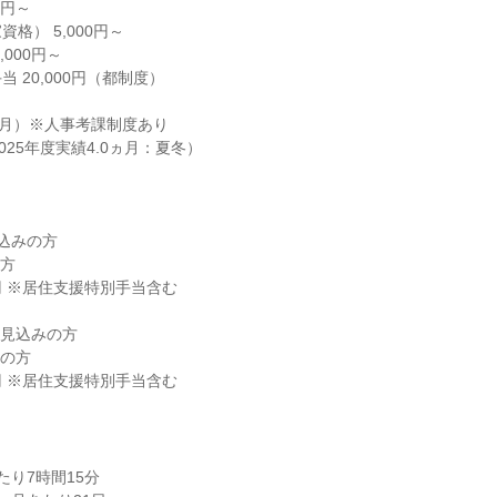
円～

格） 5,000円～

000円～

 20,000円（都制度）

4月）※人事考課制度あり

025年度実績4.0ヵ月：夏冬）

込みの方

00円 ※居住支援特別手当含む
り7時間15分
