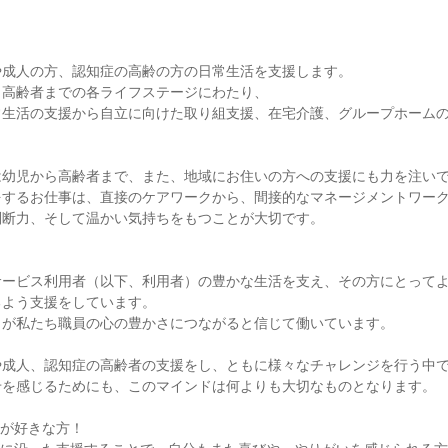
成人の方、認知症の高齢の方の日常生活を支援します。

高齢者までの各ライフステージにわたり、

常生活の支援から自立に向けた取り組支援、在宅介護、グループホーム
幼児から高齢者まで、また、地域にお住いの方への支援にも力を注いで
をするお仕事は、直接のケアワークから、間接的なマネージメントワー
断力、そして温かい気持ちをもつことが大切です。

サービス利用者（以下、利用者）の豊かな生活を支え、その方にとって
よう支援をしています。

が私たち職員の心の豊かさにつながると信じて働いています。

や成人、認知症の高齢者の支援をし、ともに様々なチャレンジを行う中
を感じるためにも、このマインドは何よりも大切なものとなります。

が好きな方！
