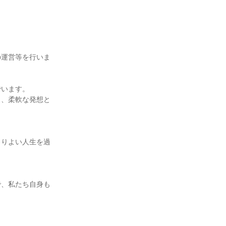
の運営等を行いま
います。

ク、柔軟な発想と
よりよい人生を過
で、私たち自身も