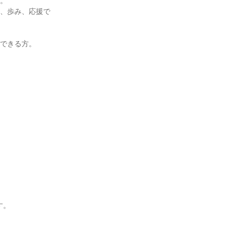
。

り、歩み、応援で
できる方。

。
