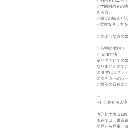
✅利用者のニーズ
✅学園利用者の
きる方。

✅周りの職員と話
✅柔軟な考え方を
このような方のエ
✨ 説明会案内 ✨

✅ 参加方法

※リクナビでのエ
なりませんのでご
➀ まずはリクナ
➁ 会社からのメ
ご希望の日程にご
ー

⭐社会福祉法人滝
滝乃川学園は18
現在では、東京都
幼児から児童、成