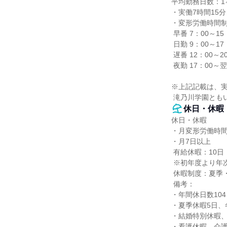
平均勤務日数：1ヶ
・実働7時間15分

・変形労働時間制
 早番 7：00～15：00（休憩45分）

 日勤 9：00～17：00（休憩45分）

 遅番 12：00～20：00（休憩45分）

 夜勤 17：00～翌日9：00（休憩90分）

※上記記載は、実
 滝乃川学園と
休日・休暇
休日・休暇

・月変形労働時間
・月7日以上

 有給休暇：10日

 ※初年度より年次有給休暇10日（4ヶ月後より）

 休暇制度：夏季・冬季休暇、慶弔休暇、産前・産後休暇、育児休暇、介護休暇、リフレッシュ休暇

 備考：

・年間休日数10
・夏季休暇5日、
・結婚特別休暇、
・看護休暇、介護