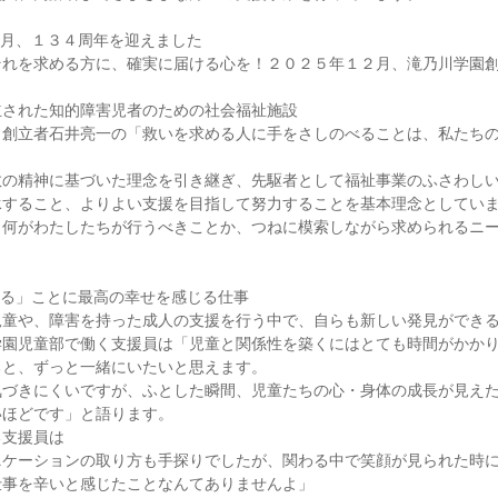
月、１３４周年を迎えました

それを求める方に、確実に届ける心を！２０２５年１２月、滝乃川学園
された知的障害児者のための社会福祉施設

、創立者石井亮一の「救いを求める人に手をさしのべることは、私たち
の精神に基づいた理念を引き継ぎ、先駆者として福祉事業のふさわしい
すること、よりよい支援を目指して努力することを基本理念としていま
・何がわたしたちが行うべきことか、つねに模索しながら求められるニ
る」ことに最高の幸せを感じる仕事

童や、障害を持った成人の支援を行う中で、自らも新しい発見ができる
園児童部で働く支援員は「児童と関係性を築くにはとても時間がかかり
と、ずっと一緒にいたいと思えます。

気づきにくいですが、ふとした瞬間、児童たちの心・身体の成長が見え
ほどです」と語ります。

支援員は

ニケーションの取り方も手探りでしたが、関わる中で笑顔が見られた時
事を辛いと感じたことなんてありませんよ」
