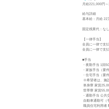
月給221,000円～2
給与詳細

基本給：月給 22万1
固定残業代：なし
【一律手当】

全員に一律で支払
全員に一律で支払
■手当

・夜勤手当 1回50
・家族手当（要件あ
・住宅手当（要件あり
 ※希望者は、施設内に職員住宅があります

 単身寮 家賃25,000円(共益費別1,000円）

 世帯寮 家賃55,000円（共益費別3,000円）

・通勤手当 公共
 自動車通勤可（手当は法人の規程による） 施設内駐車料 月2000円

 職員住宅利用者 駐車料 月4000円
