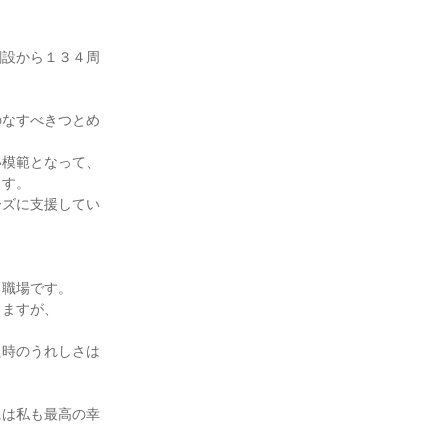
創設から１３４周
のなすべきつとめ
模範となって、

す。

ーズに支援してい
職場です。

ますが、

た時のうれしさは
には私も最高の幸