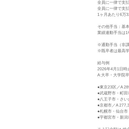
全員に一律で支払
全員に一律で支払
1ヶ月あたり6万324
その他手当：基本
業績連動手当は1
※通勤手当（非課
※既卒者は最高学
給与例

2026年4月1日時
A:大卒・大学院卒
●東京23区／A 289
●武蔵野市・町田市・
●八王子市・さいたま
●京都市／A 277,3
●札幌市・仙台市・甲
●宇都宮市・新潟市・