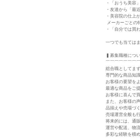
・「おうち美容」
・友達から「最近
・美容院の仕上が
 メーカーごとの特徴を調べるのも好き。

・「自分では買わ
一つでも当てはま
▍募集職種につい
￣￣￣￣￣￣￣￣
総合職としてまず
専門的な商品知識
お客様の要望をよ
最適な商品をご提
お客様に喜んで買
また、お客様の声
品揃えや売場づく
売場運営全般も行
将来的には、通販
運営や配送、物流
多彩な経験を積め