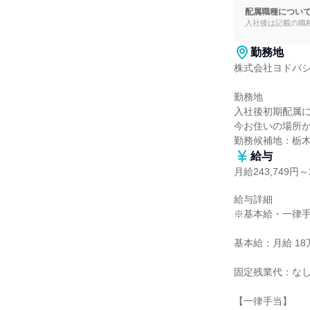
配属職種につい
入社後は記載の職
勤務地
株式会社ヨドバシ
勤務地

入社後初期配属に
今お住いの場所か
勤務候補地：栃
給与
月給243,749円～2
給与詳細

※基本給・一律手
基本給：月給 18万5
固定残業代：なし
【一律手当】
