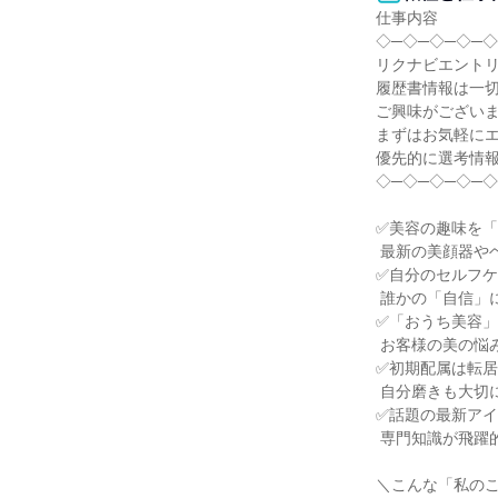
仕事内容

◇─◇─◇─◇─◇
リクナビエントリ
履歴書情報は一切
ご興味がございま
まずはお気軽にエ
優先的に選考情報
◇─◇─◇─◇─◇
✅美容の趣味を「
 最新の美顔器やヘアケア用品に囲まれる毎日

✅自分のセルフケ
 誰かの「自信」に変わる喜び

✅「おうち美容」
 お客様の美の悩みを解決！

✅初期配属は転居
 自分磨きも大切にできる環境

✅話題の最新アイ
 専門知識が飛躍的にアップ

＼こんな「私のこ