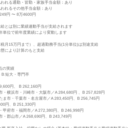
われる通勤・皆勤・家族手当金額：あり

われるその他手当金額：あり

9円 〜 8万4600円

給とは別に業績連動手当が支給されます

年単位で前年度業績により変動します

税月15万円まで）、超過勤務手当(1分単位)は別途支給

歴により計算のもと支給

点の実績

 B:短大・専門卒

,600円、 B 262,160円

横浜市・川崎市・大阪市／A 284,680円 、B 257,828円

市・千葉市・名古屋市／A 283,450円、B 256,745円

00円、B 251,330円

府市・福岡市／A 272,380円、B 246,998円

郡山市／A 268,690円、B 243,749円
