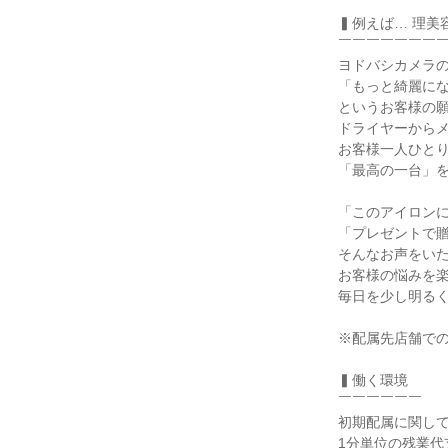
▍例えば… 理美
￣￣￣￣￣￣￣￣
ヨドバシカメラの
「もっと綺麗にな
というお客様の願
ドライヤーからメ
お客様一人ひとり
「最高の一台」を
「このアイロンに
「プレゼントで贈
そんなお声をいた
お客様の悩みを楽
毎日を少し明るく
※配属先店舗での
▍働く環境

￣￣￣￣￣￣

初期配属に関して
1分単位の残業代