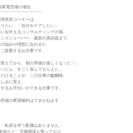
容家電売場の場合

￣￣￣￣￣￣￣￣￣￣

理美容コーナーは、

りたい」「自分をケアしたい」

いを叶えるコンサルティングの場。

ンズシェーバー、最新の美顔器まで、

の悩みや理想に合わせた

ご提案するお仕事です。

変えてから、朝の準備が楽しくなった！」

ったら、すごく喜んでもらえた」

だけることが、この仕事の醍醐味。

しみに変え、

するお手伝いができる仕事です。

売場の希望確約はできかねます

、転居を伴う配属はありません。

支給など、労働環境も整っており
