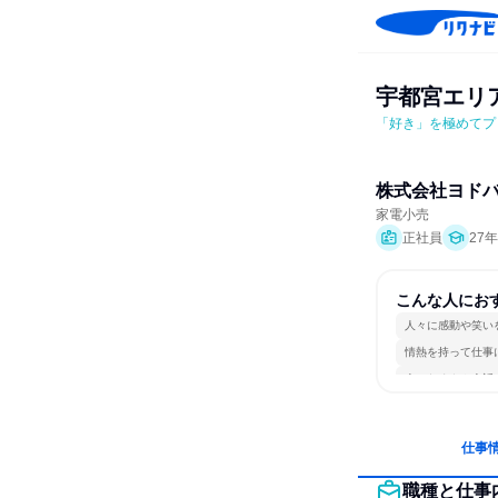
宇都宮エリ
「好き」を極めてプ
株式会社ヨド
家電小売
正社員
27
こんな人にお
人々に感動や笑い
情熱を持って仕事
人とたくさん会話
仕事
職種と仕事