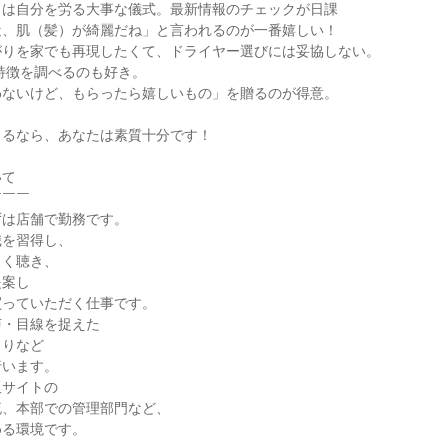
は自分を労る大事な儀式。最新情報のチェックが日課

、肌（髪）が綺麗だね」と言われるのが一番嬉しい！

りを家でも再現したくて、ドライヤー選びには妥協しない。

ないけど、もらったら嬉しいもの」を贈るのが得意。

るなら、あなたは素質十分です！

て

￣￣

は店舗で勤務です。

を習得し、

く聴き、

案し

っていただく仕事です。

・目線を捉えた

りなど

います。

サイトの

、本部での管理部門など、

る環境です。
