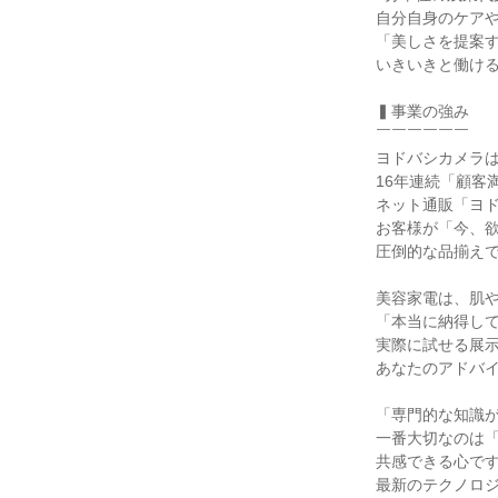
自分自身のケアや
「美しさを提案す
いきいきと働ける
▍事業の強み

￣￣￣￣￣￣

ヨドバシカメラは
16年連続「顧客
ネット通販「ヨド
お客様が「今、欲
圧倒的な品揃えで
美容家電は、肌や
「本当に納得して
実際に試せる展示
あなたのアドバイ
「専門的な知識が
一番大切なのは「
共感できる心です
最新のテクノロジ