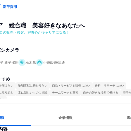
新卒採用
ア　総合職　美容好きなあなたへ
ロの販売・接客。好奇心がキャリアになる！
バシカメラ
年卒 新卒採用
栃木県
小売販売/流通
すすめ
を届けたい
地域貢献に携わりたい
商品・サービスを販売したい
分析・リサーチしたい
に取り組む
常に新しいものに挑戦
チームワークを重視
自分の好きな場所で働ける
若手
する
情報
企業情報
選
内容