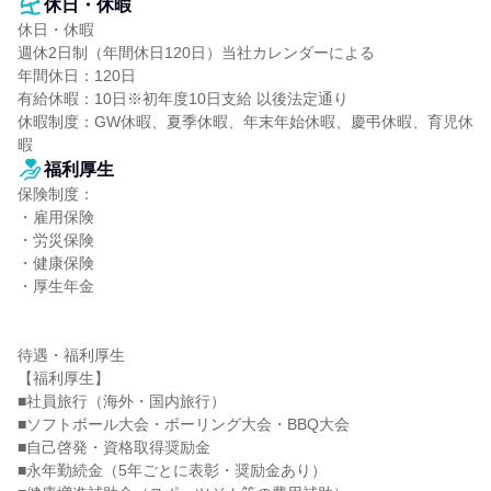
休日・休暇
休日・休暇

週休2日制（年間休日120日）当社カレンダーによる

年間休日：120日

有給休暇：10日※初年度10日支給 以後法定通り

休暇制度：GW休暇、夏季休暇、年末年始休暇、慶弔休暇、育児休
暇
福利厚生
保険制度：

・雇用保険

・労災保険

・健康保険

・厚生年金

待遇・福利厚生

【福利厚生】

■社員旅行（海外・国内旅行）

■ソフトボール大会・ボーリング大会・BBQ大会

■自己啓発・資格取得奨励金

■永年勤続金（5年ごとに表彰・奨励金あり）
