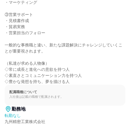
・マーケティング

③営業サポート

・見積書作成

・貿易実務

・営業担当のフォロー

一般的な事務職と違い、新たな課題解決にチャレンジしていくこ
とが重要視されます。

（私達が求める人物像）

◇常に成長と進化への意欲を持つ人

◇素直さとコミュニケーション力を持つ人

◇豊かな発想を持ち、夢を描ける人
配属職種について
入社後は記載の職種で配属されます。
勤務地
転勤なし
九州精密工業株式会社
