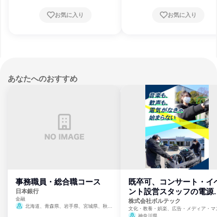
お気に入り
お気に入り
あなたへのおすすめ
事務職員・総合職コース
既卒可、コンサート・イ
ント設営スタッフの電源
日本銀行
金融
門
株式会社ボルテック
北海道、青森県、岩手県、宮城県、秋田
文化・教養・娯楽、広告・メディア・マ
県、山形県、福島県、茨城県、群馬県、埼玉
ミ、電力・ガス・水道・エネルギー
神奈川県