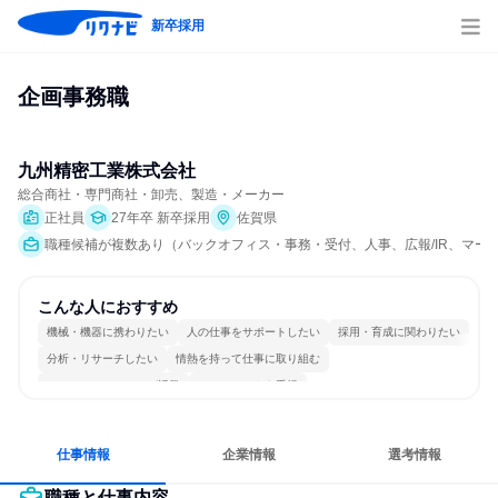
新卒採用
企画事務職
九州精密工業株式会社
総合商社・専門商社・卸売、製造・メーカー
正社員
27年卒 新卒採用
佐賀県
職種候補が複数あり（バックオフィス・事務・受付、人事、広報/IR、マー
こんな人におすすめ
機械・機器に携わりたい
人の仕事をサポートしたい
採用・育成に関わりたい
分析・リサーチしたい
情熱を持って仕事に取り組む
コミュニケーションが活発
チームワークを重視
女性が働きやすい環境で働ける
若手が裁量を持てる環境
人とたくさん会話する
仕事情報
企業情報
選考情報
職種と仕事内容