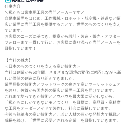
仕事内容

＼私たちは歯車用工具の専門メーカーです／

自動車業界をはじめ、工作機械・ロボット・航空機・鉄道など幅
広い業界に専門工具を提供することで、世界のものづくりを支え
ています。

お客様のニーズに基づき、提案から設計・製造・販売・アフター
フォローまで一貫して行い、お客様に寄り添った専門メーカーを
目指しています！

【当社の魅力】

＜日本のものづくりを支える高い技術力＞

当社は創業から50年間、さまざまな環境の変化に対応しながら新
しい価値の創造に取り組んできました。

業界屈指の技術力とフットワークの良さで高いマーケットシェア
を誇り、佐賀から国内外の幅広い業界へ工具を届けています。

これまで培ってきた技術とノウハウを最大限に活かしながら、
「私たちにしかできないモノづくり」を目標に、高品質・高精度
な工具をオーダーメイドで製作し、社会に貢献しています。

今後も熟練者の高い技術力と、若い人材の豊かな発想力で挑戦と
成長を続け、「世界に必要とされる企業」を目指していきます。
