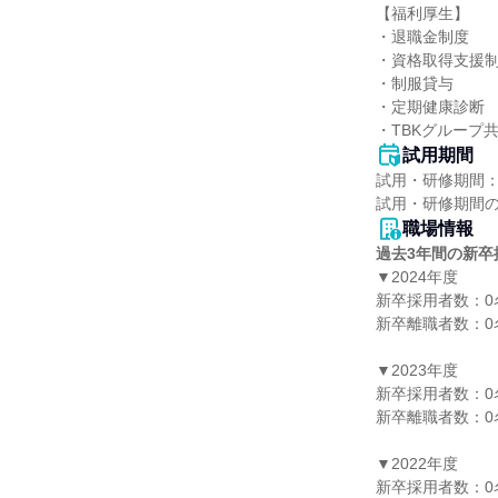
【福利厚生】

・退職金制度

・資格取得支援制
・制服貸与

・定期健康診断

・TBKグループ
試用期間
試用・研修期間：
職場情報
過去3年間の新卒
▼2024年度

新卒採用者数：0名
新卒離職者数：0名
▼2023年度

新卒採用者数：0名
新卒離職者数：0名
▼2022年度

新卒採用者数：0名