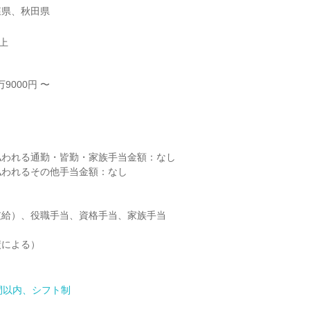
森県、秋田県
以上
9000円 〜



われる通勤・皆勤・家族手当金額：なし

われるその他手当金額：なし

給）、役職手当、資格手当、家族手当

による）

間以内、シフト制