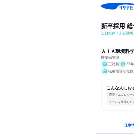
新卒採用 総
土日祝休！未経験可
ＡＩＡ環境科
廃棄物管理
正社員
27
職種候補が複数
こんな人にお
環境・エコロジー
チームを統率した
仕事