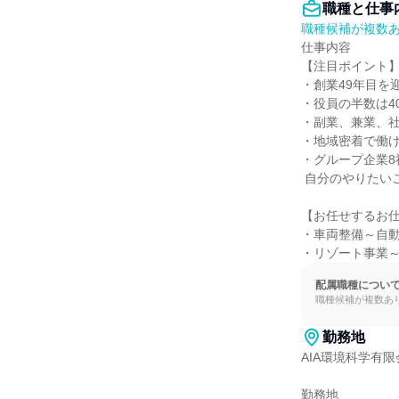
職種と仕事
職種候補が複数
仕事内容

【注目ポイント】
・創業49年目を
・役員の半数は4
・副業、兼業、社
・地域密着で働け
・グループ企業8
 自分のやりたいことやライフステージに合わせて選べます。(青森県・秋田県・岩手県・宮城県・東京都)

【お任せするお仕
・車両整備～自動
・リゾート事業
配属職種につい
職種候補が複数あ
勤務地
AIA環境科学有限
勤務地
