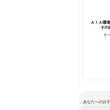
ＡＩＡ環
その
す
あなたへのお