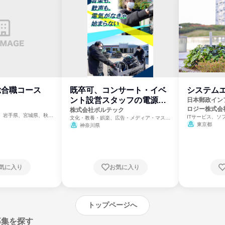
総合職コース
既卒可、コンサート・イベ
システム
ント設営スタッフの電源部
日本郵政イン
ロジー株式会
門
株式会社ボルテック
、岩手県、宮城県、秋田
ITサービス、ソ
文化・教養・娯楽、広告・メディア・マスコ
、茨城県、群馬県、埼玉
ミ、電力・ガス・水道・エネルギー
東京都
神奈川県
県、新潟県、富山県、石
県、長野県、静岡県、愛
府、兵庫県、鳥取県、島
県、山口県、徳島県、香
県、福岡県、佐賀県、長
県、宮崎県、鹿児島県、
気に入り
お気に入り
トップページへ
募集を探す