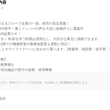
内容
あり


迎えるグループ企業の一員。経営の安定基盤！

0代前半！働くメンバーの声を大切に組織作りに邁進中。

内起業ＯＫ！

る！ 転居を伴う転勤は原則なし。大好きな東北に貢献できます。

社間での職種変更や勤務地変更も柔軟に対応！

事】

車整備士

～宿泊施設の受付や総務・経理事務
て
ります。選考のタイミングや内定後、入社後などに配属職種が確定します。
会社
