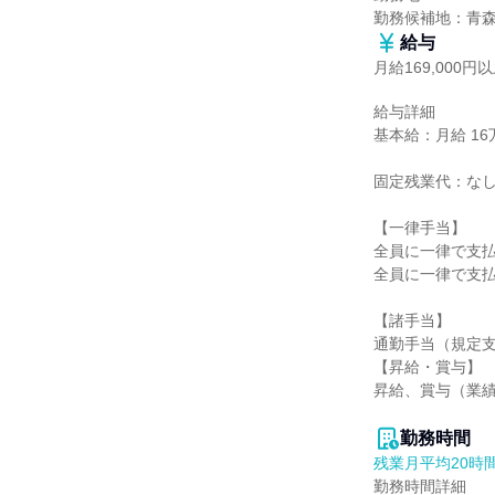
勤務候補地：青
給与
月給169,000円
給与詳細

基本給：月給 16万
固定残業代：なし
【一律手当】

全員に一律で支払
全員に一律で支払
【諸手当】

通勤手当（規定支
【昇給・賞与】

昇給、賞与（業績
勤務時間
残業月平均20時
勤務時間詳細
