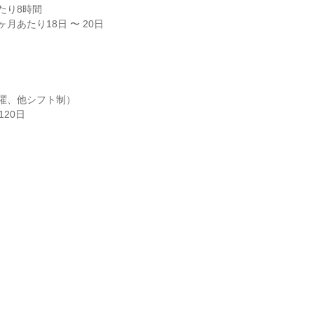
り8時間

月あたり18日 〜 20日

曜、他シフト制）

20日
