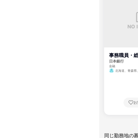
事務職員・
日本銀行
金融
北海道、青森県
県、山形県、福島県
県、東京都、神奈川
川県、福井県、山梨
知県、京都府、大阪
根県、岡山県、広島
川県、愛媛県、高知
崎県、熊本県、大分
お
沖縄県
同じ勤務地の