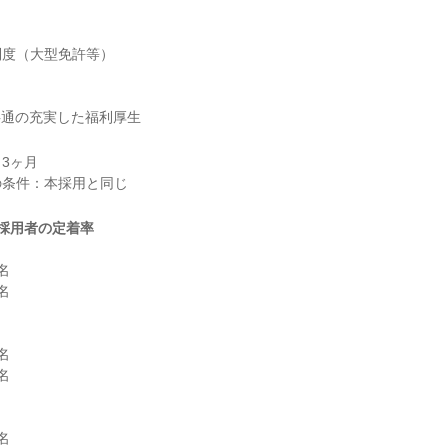
度（大型免許等）

共通の充実した福利厚生
3ヶ月

採用者の定着率









