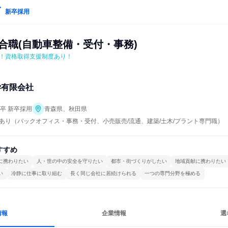
新卒採用
合職(自動車整備・受付・事務)
！資格取得支援制度あり！
学有限会社
年卒 新卒採用
青森県、秋田県
あり（バックオフィス・事務・受付、小売販売/流通、建築/土木/プラント専門職）
すすめ
に携わりたい
人・世の中の安全を守りたい
都市・街づくりがしたい
地域貢献に携わりたい
い
冷静に仕事に取り組む
長く同じ会社に居続けられる
一つの専門分野を極める
情報
企業情報
選