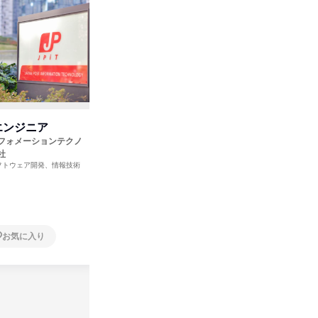
エンジニア
テスター(初富)新卒求人
ITサポ
フォメーションテクノ
株式会社トレビ
ＣＬＩＮ
ITサービス、インターネット・Webサービ
ITサービス
社
ス、ソフトウェア開発
ス、ソフト
千葉県
東京都
フトウェア開発、情報技術
お気に入り
お気に入り