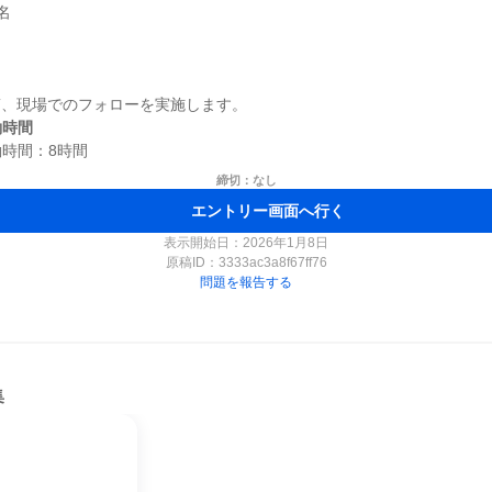


働時間
締切：なし
エントリー画面へ行く
表示開始日：2026年1月8日
原稿ID：
3333ac3a8f67ff76
問題を報告する
集