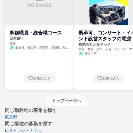
事務職員・総合職コース
既卒可、コンサート・イ
ント設営スタッフの電源
日本銀行
金融
門
株式会社ボルテック
北海道、青森県、岩手県、宮城県、秋田
文化・教養・娯楽、広告・メディア・マ
県、山形県、福島県、茨城県、群馬県、埼玉
ミ、電力・ガス・水道・エネルギー
神奈川県
県、東京都、神奈川県、新潟県、富山県、石
川県、福井県、山梨県、長野県、静岡県、愛
知県、京都府、大阪府、兵庫県、鳥取県、島
根県、岡山県、広島県、山口県、徳島県、香
川県、愛媛県、高知県、福岡県、佐賀県、長
お気に入り
お気に入り
崎県、熊本県、大分県、宮崎県、鹿児島県、
沖縄県
トップページへ
同じ勤務地の募集を探す
東京都
同じ業種の募集を探す
レストラン・カフェ