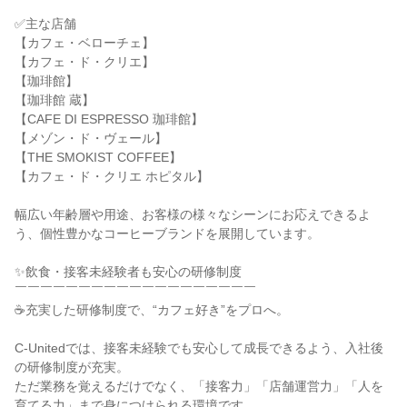
✅主な店舗

【カフェ・ベローチェ】

【カフェ・ド・クリエ】

【珈琲館】

【珈琲館 蔵】

【CAFE DI ESPRESSO 珈琲館】

【メゾン・ド・ヴェール】

【THE SMOKIST COFFEE】

【カフェ・ド・クリエ ホピタル】

幅広い年齢層や用途、お客様の様々なシーンにお応えできるよ
う、個性豊かなコーヒーブランドを展開しています。

✨飲食・接客未経験者も安心の研修制度

￣￣￣￣￣￣￣￣￣￣￣￣￣￣￣￣￣￣￣

☕充実した研修制度で、“カフェ好き”をプロへ。

C-Unitedでは、接客未経験でも安心して成長できるよう、入社後
の研修制度が充実。

ただ業務を覚えるだけでなく、「接客力」「店舗運営力」「人を
育てる力」まで身につけられる環境です。
