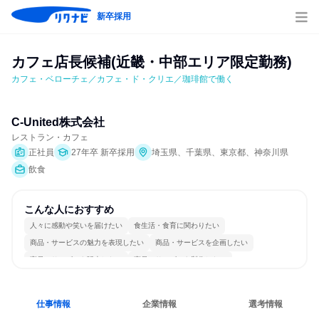
新卒採用
カフェ店長候補(近畿・中部エリア限定勤務)
カフェ・ベローチェ／カフェ・ド・クリエ／珈琲館で働く
C-United株式会社
レストラン・カフェ
正社員
27年卒 新卒採用
埼玉県、千葉県、東京都、神奈川県
飲食
こんな人におすすめ
人々に感動や笑いを届けたい
食生活・食育に関わりたい
商品・サービスの魅力を表現したい
商品・サービスを企画したい
商品・サービスを販売したい
商品・サービスを製作したい
情熱を持って仕事に取り組む
明確な目標を追いかける
一つの専門分野を極める
人とたくさん会話する
仕事情報
企業情報
選考情報