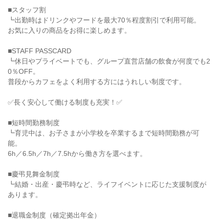
■スタッフ割

┗出勤時はドリンクやフードを最大70％程度割引で利用可能。

お気に入りの商品をお得に楽しめます。

■STAFF PASSCARD

┗休日やプライベートでも、グループ直営店舗の飲食が何度でも2
0％OFF。

普段からカフェをよく利用する方にはうれしい制度です。

✅長く安心して働ける制度も充実！✅

■短時間勤務制度

┗育児中は、お子さまが小学校を卒業するまで短時間勤務が可
能。

6h／6.5h／7h／7.5hから働き方を選べます。

■慶弔見舞金制度

┗結婚・出産・慶弔時など、ライフイベントに応じた支援制度が
あります。

■退職金制度（確定拠出年金）
