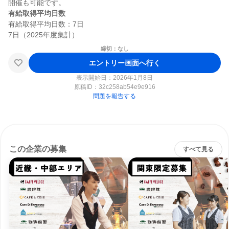
有給取得平均日数
有給取得平均日数：7日

締切：なし
エントリー画面へ行く
表示開始日：2026年1月8日
原稿ID：
32c258ab54e9e916
問題を報告する
この企業の募集
すべて見る