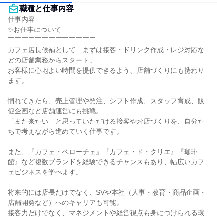
職種と仕事内容
仕事内容

✨お仕事について

￣￣￣￣￣￣￣￣￣￣￣￣￣

カフェ店長候補として、まずは接客・ドリンク作成・レジ対応な
どの店舗業務からスタート。

お客様に心地よい時間を提供できるよう、店舗づくりにも携わり
ます。

慣れてきたら、売上管理や発注、シフト作成、スタッフ育成、販
促企画など店舗運営にも挑戦。

「また来たい」と思っていただける接客やお店づくりを、自分た
ちで考えながら進めていく仕事です。

また、『カフェ・ベローチェ』『カフェ・ド・クリエ』『珈琲
館』など複数ブランドを経験できるチャンスもあり、幅広いカフ
ェビジネスを学べます。

将来的には店長だけでなく、SVや本社（人事・教育・商品企画・
店舗開発など）へのキャリアも可能。

接客力だけでなく、マネジメントや経営視点も身につけられる環