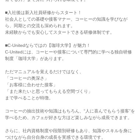
■入社後は新入社員研修からスタート！

社会人としての基礎や接客マナー、コーヒーの知識を学びなが
ら、同期との交流も深められます。

未経験からでも安心してスタートできる研修体制です。

■C-Unitedならではの【珈琲大学】が魅力！

C-Unitedには、コーヒーや接客について専門的に学べる独自研修
制度「珈琲大学」があります。

ただマニュアルを覚えるだけではなく、

「コーヒーの奥深さ」

「お客様に合わせた接客」

「また来たいと思ってもらえる空間づくり」

まで学べることが特徴。

コーヒーの抽出技術や知識はもちろん、“人に喜んでもらう接客”を
学べるため、カフェが好きな方ほど楽しみながら成長できます。

さらに、社内資格制度や段階別研修もあり、知識やスキルを身に
つけながら自分自身の成長を実感できる環境です。
