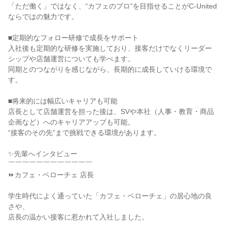
「ただ働く」ではなく、“カフェのプロ”を目指せることがC-United
ならではの魅力です。

■定期的なフォロー研修で成長をサポート

入社後も定期的な研修を実施しており、接客だけでなくリーダー
シップや店舗運営についても学べます。

同期とのつながりを感じながら、長期的に成長していける環境で
す。

■将来的には幅広いキャリアも可能

店長として店舗運営を担った後は、SVや本社（人事・教育・商品
企画など）へのキャリアアップも可能。

“接客のその先”まで挑戦できる環境があります。

✨先輩へインタビュー

￣￣￣￣￣￣￣￣￣￣￣￣

⏩カフェ・ベローチェ 店長

学生時代によく通っていた「カフェ・ベローチェ」の居心地の良
さや、

店長の温かい接客に惹かれて入社しました。
