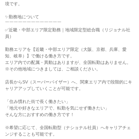
境です。

✨勤務地について

￣￣￣￣￣￣￣￣￣￣￣￣￣

✅近畿・中部エリア限定勤務｜地域限定型総合職（リジョナル社
員）

勤務エリアを【近畿・中部エリア限定（大阪、京都、兵庫、愛
知、岐阜）】で働ける働き方です。

エリア内での配属・異動はありますが、全国転勤はありません。

※その他地域につきましては、ご相談ください。

店長からSV（スーパーバイザー）へ、関東エリア内で段階的にキ
ャリアアップしていくことが可能です。

「住み慣れた街で長く働きたい」

「地元や好きなエリアで、転勤を気にせず働きたい」

そんな方におすすめの働き方です！

※希望に応じて、全国転勤型（ナショナル社員）へキャリアチェ
ンジすることも可能です。
