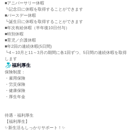
■アニバーサリー休暇

┗記念日に休暇を取得することができます

■バースデー休暇

┗誕生日に休暇を取得することができます

■年次有給休暇（半年後10日付与）

■特別休暇

■育児／介護休暇

■年2回の連続休暇(5日間)

┗4～10月と11～3月の期間に各1回ずつ、5日間の連続休暇を取得
します
福利厚生
保険制度：

・雇用保険

・労災保険

・健康保険

・厚生年金

待遇・福利厚生

【福利厚生】

✨新生活もしっかりサポート！✨
