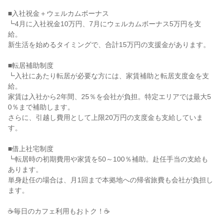
■入社祝金＋ウェルカムボーナス

┗4月に入社祝金10万円、7月にウェルカムボーナス5万円を支
給。

新生活を始めるタイミングで、合計15万円の支援金があります。

■転居補助制度

┗入社にあたり転居が必要な方には、家賃補助と転居支度金を支
給。

家賃は入社から2年間、25％を会社が負担。特定エリアでは最大5
0％まで補助します。

さらに、引越し費用として上限20万円の支度金も支給していま
す。

■借上社宅制度

┗転居時の初期費用や家賃を50～100％補助。赴任手当の支給も
あります。

単身赴任の場合は、月1回まで本拠地への帰省旅費も会社が負担し
ます。

☕毎日のカフェ利用もおトク！☕
