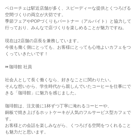
ベローチェは駅近店舗が多く、スピーディーな提供とくつろげる
空間づくりの両立が大切です。

季節フェアやPOPづくりもパートナー（アルバイト）と協力して
行っており、みんなで店づくりを楽しめることが魅力ですね。

現在は2店舗の店長を兼務しています。

今後も働く側にとっても、お客様にとっても心地よいカフェをつ
くっていきたいです！

⏩珈琲館 社員

社会人として長く働くなら、好きなことに関わりたい。

そんな想いから、学生時代から親しんでいたコーヒーを仕事にで
きる「珈琲館」に魅力を感じました。

珈琲館は、注文後に1杯ずつ丁寧に淹れるコーヒーや、

銅板で焼き上げるホットケーキが人気のフルサービス型カフェで
す。

お客様との会話を楽しみながら、くつろげる空間をつくれること
も魅力だと思います。
