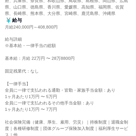
府、兵庫県、奈良県、和歌山県、鳥取県、島根県、岡山県、広島
県、山口県、徳島県、香川県、愛媛県、高知県、福岡県、佐賀
県、長崎県、熊本県、大分県、宮崎県、鹿児島県、沖縄県
給与
月給240,000円～408,800円
給与詳細

※基本給・一律手当の総額

基本給：月給 22万円 〜 28万8800円

固定残業代：なし

【一律手当】

全員に一律で支払われる通勤・皆勤・家族手当金額：あり

1ヶ月あたり1万円 〜 5万円

全員に一律で支払われるその他手当金額：あり

1ヶ月あたり1万円 〜 7万円

社会保険完備（健康、厚生、雇用、労災）｜持株制度｜退職金制
度｜各種研修制度｜団体グループ保険加入制度｜福利厚生サービ
ス｜他
