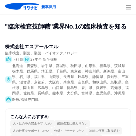
新卒採用
"臨床検査技師職"業界No.1の臨床検査を知る
株式会社エスアールエル
臨床検査、製薬、製薬・バイオテクノロジー
正社員
27年卒 新卒採用
北海道、青森県、岩手県、宮城県、秋田県、山形県、福島県、茨城県、
栃木県、群馬県、埼玉県、千葉県、東京都、神奈川県、新潟県、富山
県、石川県、福井県、山梨県、長野県、岐阜県、静岡県、愛知県、三重
県、滋賀県、京都府、大阪府、兵庫県、奈良県、和歌山県、鳥取県、島
根県、岡山県、広島県、山口県、徳島県、香川県、愛媛県、高知県、福
岡県、佐賀県、長崎県、熊本県、大分県、宮崎県、鹿児島県、沖縄県
医療/福祉専門職
こんな人におすすめ
人・世の中の安全を守りたい
健康促進に携わりたい
人の仕事をサポートしたい
分析・リサーチしたい
冷静に仕事に取り組む