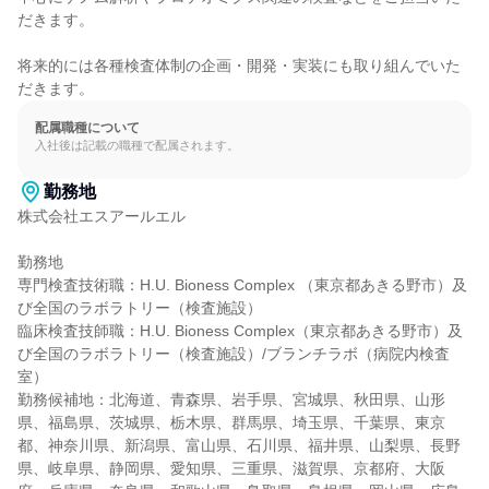
だきます。

将来的には各種検査体制の企画・開発・実装にも取り組んでいた
だきます。
配属職種について
入社後は記載の職種で配属されます。
勤務地
株式会社エスアールエル

勤務地

専門検査技術職：H.U. Bioness Complex （東京都あきる野市）及
び全国のラボラトリー（検査施設）

臨床検査技師職：H.U. Bioness Complex（東京都あきる野市）及
び全国のラボラトリー（検査施設）/ブランチラボ（病院内検査
室）

勤務候補地：北海道、青森県、岩手県、宮城県、秋田県、山形
県、福島県、茨城県、栃木県、群馬県、埼玉県、千葉県、東京
都、神奈川県、新潟県、富山県、石川県、福井県、山梨県、長野
県、岐阜県、静岡県、愛知県、三重県、滋賀県、京都府、大阪