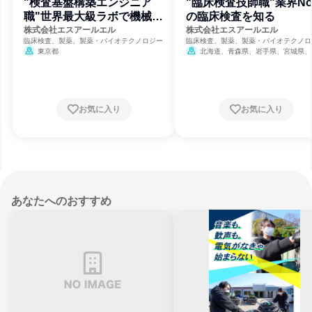
"検査基盤構築エンジニア
"臨床検査技師職"業界No
職"世界最大級ラボで機械の
の臨床検査を知る
保守点検を
株式会社エスアールエル
株式会社エスアールエル
臨床検査、製薬、製薬・バイオテクノロジー
臨床検査、製薬、製薬・バイオテクノロ
東京都
北海道、青森県、岩手県、宮城県、
県、山形県、福島県、茨城県、栃木県、
県、埼玉県、千葉県、東京都、神奈川県
潟県、富山県、石川県、福井県、山梨県
野県、岐阜県、静岡県、愛知県、三重県
賀県、京都府、大阪府、兵庫県、奈良県
お気に入り
お気に入り
歌山県、鳥取県、島根県、岡山県、広島
山口県、徳島県、香川県、愛媛県、高知
福岡県、佐賀県、長崎県、熊本県、大分
宮崎県、鹿児島県、沖縄県
あなたへのおすすめ