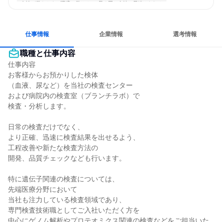
女性が働きやすい環境で働ける
長く同じ会社に居続けられる
一つの専門分野を極める
目標に追われず働ける
仕事情報
企業情報
選考情報
職種と仕事内容
仕事内容

お客様からお預かりした検体

（血液、尿など）を当社の検査センター

および病院内の検査室（ブランチラボ）で

検査・分析します。

日常の検査だけでなく、

より正確、迅速に検査結果を出せるよう、

工程改善や新たな検査方法の

開発、品質チェックなども行います。

特に遺伝子関連の検査については、

先端医療分野において

当社も注力している検査領域であり、

専門検査技術職としてご入社いただく方を

中心にゲノム解析やプロテオミクス関連の検査などをご担当いた