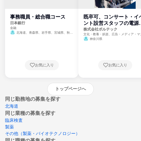
事務職員・総合職コース
既卒可、コンサート・イ
ント設営スタッフの電源
日本銀行
金融
門
株式会社ボルテック
北海道、青森県、岩手県、宮城県、秋田
文化・教養・娯楽、広告・メディア・マ
県、山形県、福島県、茨城県、群馬県、埼玉
ミ、電力・ガス・水道・エネルギー
神奈川県
県、東京都、神奈川県、新潟県、富山県、石
川県、福井県、山梨県、長野県、静岡県、愛
知県、京都府、大阪府、兵庫県、鳥取県、島
根県、岡山県、広島県、山口県、徳島県、香
川県、愛媛県、高知県、福岡県、佐賀県、長
お気に入り
お気に入り
崎県、熊本県、大分県、宮崎県、鹿児島県、
沖縄県
トップページへ
同じ勤務地の募集を探す
北海道
同じ業種の募集を探す
臨床検査
製薬
その他（製薬・バイオテクノロジー）
同じ職種の募集を探す