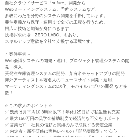
自社クラウドサービス「sufure」開発から

Webミーティングシステム、予約システムなど、

多岐にわたる分野のシステム開発を手掛けています。

要件定義から保守・運用まで全ての工程を行うため、

幅広い技術と知識が身につきます。

技術探求の場「ZERO LABO」もあり、

スキルアップ意欲を全社で支援する環境です。

⭐ 案件事例 ⭐

Web会議システムの開発・運用、プロジェクト管理システムの開
発・導入、

受発注在庫管理システムの開発、某有名チャットアプリの開発

海外アーティストや著名人のニュースサイト開発・運用、

マーケティングシステムのDX化、モバイルアプリの開発 など多
数！

⭐ この求人のポイント ⭐

✅ 残業は月平均10.8時間以下！年休125日超で私生活も充実

✅ 最大150万円の奨学金補助制度で経済的な不安をサポート

✅ 営業ゼロ！社員の信頼と実績のみで成長する安定企業

✅ 内定者・新卒研修は実務レベルの「開発実践型」で安心
