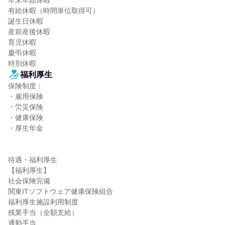
年末年始休暇

有給休暇（時間単位取得可）

誕生日休暇

産前産後休暇

育児休暇

慶弔休暇

特別休暇
福利厚生
保険制度：

・雇用保険

・労災保険

・健康保険

・厚生年金

待遇・福利厚生

【福利厚生】

社会保険完備

関東ITソフトウェア健康保険組合

福利厚生施設利用制度

残業手当（全額支給）

通勤手当
