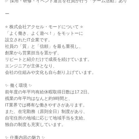
✅ 採用・研修・イベント運営を社員が行う「チーム活動」あり

ー

⭐ 株式会社アクセル・モードについて ⭐

「よく働き、よく遊べ！」をモットーに

設立されたIT企業です。

社員の「質」と「信頼」を最も重視し、

創業から営業担当を置かず、

リピートと紹介だけで成長を続けています。

エンジニアが主体となり、

会社の仕組みや文化も自ら創り上げています。

✨ 働く環境 ✨

前年度の年平均有給休暇取得日数は17.2日。

残業の年平均はなんと約9時間と、

IT業界では稀有な働きやすさがあります。

また、在宅勤務（原則全日）制度があり、

自宅住所の地域に応じて地域手当を支給。

独自の制度も充実しています。

✨ 仕事内容の魅力 ✨
