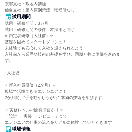
京都支社：敷地内禁煙

仙台支社：屋内原則禁煙（喫煙所なし）
試用期間
試用・研修期間：3カ月

試用・研修期間の条件：本採用と同じ

⭐ 内定者研修（入社前）⭐

基礎を固めてスタートダッシュ！

未経験でも安心して入社を迎えられるよう、

入社前から業界や技術の基礎を学び、同期と共に準備を進めま
す。

↓入社後

⭐ 新入社員研修（2か月）⭐

現場で活躍できるエンジニアに！

2か月間、"手を動かしながら" 本物の技術を学びます。

✨ 実務レベルの開発演習あり ✨

「設計 → 実装 → レビュー」まで、

職場情報