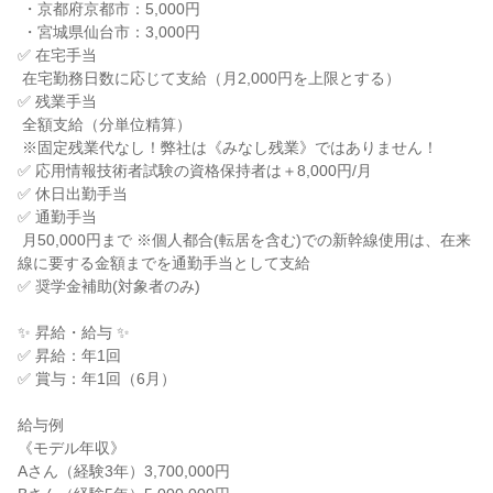
 ・京都府京都市：5,000円

 ・宮城県仙台市：3,000円

✅ 在宅手当

 在宅勤務日数に応じて支給（月2,000円を上限とする）

✅ 残業手当

 全額支給（分単位精算）

 ※固定残業代なし！弊社は《みなし残業》ではありません！

✅ 応用情報技術者試験の資格保持者は＋8,000円/月

✅ 休日出勤手当

✅ 通勤手当

 月50,000円まで ※個人都合(転居を含む)での新幹線使用は、在来
線に要する金額までを通勤手当として支給

✅ 奨学金補助(対象者のみ)

✨ 昇給・給与 ✨

✅ 昇給：年1回

✅ 賞与：年1回（6月）

給与例

《モデル年収》

Aさん（経験3年）3,700,000円
