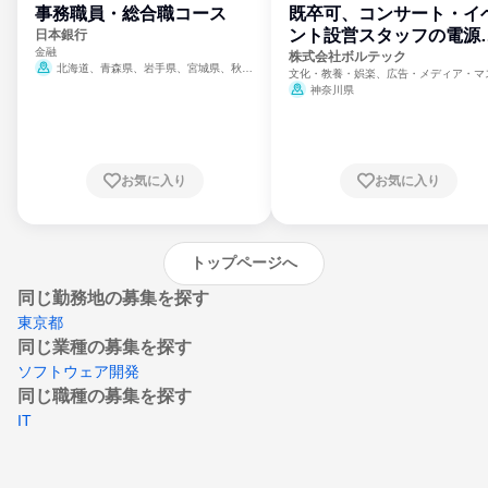
事務職員・総合職コース
既卒可、コンサート・イ
ント設営スタッフの電源
日本銀行
金融
門
株式会社ボルテック
北海道、青森県、岩手県、宮城県、秋田
文化・教養・娯楽、広告・メディア・マ
県、山形県、福島県、茨城県、群馬県、埼玉
ミ、電力・ガス・水道・エネルギー
神奈川県
県、東京都、神奈川県、新潟県、富山県、石
川県、福井県、山梨県、長野県、静岡県、愛
知県、京都府、大阪府、兵庫県、鳥取県、島
根県、岡山県、広島県、山口県、徳島県、香
川県、愛媛県、高知県、福岡県、佐賀県、長
お気に入り
お気に入り
崎県、熊本県、大分県、宮崎県、鹿児島県、
沖縄県
トップページへ
同じ勤務地の募集を探す
東京都
同じ業種の募集を探す
ソフトウェア開発
同じ職種の募集を探す
IT