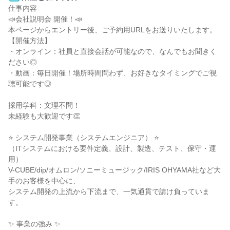
仕事内容

📣会社説明会 開催！📣

本ページからエントリー後、ご予約用URLをお送りいたします。

【開催方法】

・オンライン：社員と直接会話が可能なので、なんでもお聞きく
ださい◎

・動画：毎日開催！場所時間問わず、お好きなタイミングでご視
聴可能です◎

採用学科：文理不問！

未経験も大歓迎です👏

⭐ システム開発事業（システムエンジニア） ⭐

（ITシステムにおける要件定義、設計、製造、テスト、保守・運
用）

V-CUBE/dip/オムロン/ソニーミュージック/IRIS OHYAMA社など大
手のお客様を中心に、

システム開発の上流から下流まで、一気通貫で請け負っていま
す。

✨ 事業の強み ✨
