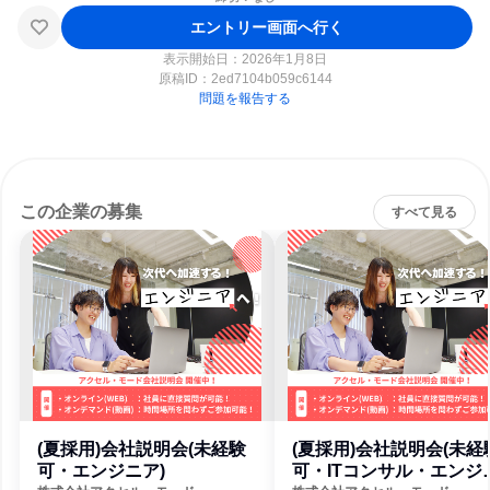
エントリー画面へ行く
表示開始日：2026年1月8日
原稿ID：
2ed7104b059c6144
問題を報告する
この企業の募集
すべて見る
(夏採用)会社説明会(未経験
(夏採用)会社説明会(未経
可・エンジニア)
可・ITコンサル・エンジ