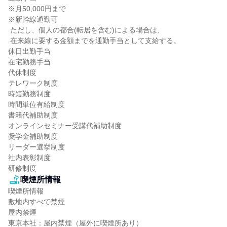
※月50,000円まで

※新幹線通勤可

 ただし、個人の都合(転居を含む)による場合は、

 在来線に要する金額までを通勤手当として支給する。

休日出勤手当

在宅勤務手当

代休制度

テレワーク制度

時短勤務制度

時間単位有給制度

書籍代補助制度

オンラインセミナー受講代補助制度

奨学金補助制度

リーダー選挙制度

社内表彰制度

研修制度
喫煙所情報
喫煙所情報

敷地内すべて禁煙

屋内禁煙

東京本社：屋内禁煙（屋外に喫煙所あり）
