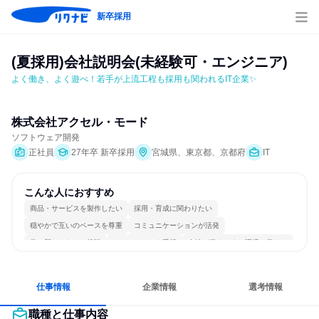
新卒採用
(夏採用)会社説明会(未経験可・エンジニア)
よく働き、よく遊べ！若手が上流工程も採用も関われるIT企業✨
株式会社アクセル・モード
ソフトウェア開発
正社員
27年卒 新卒採用
宮城県、東京都、京都府
IT
こんな人におすすめ
商品・サービスを製作したい
採用・育成に関わりたい
穏やかで互いのペースを尊重
コミュニケーションが活発
常に新しいものに挑戦
チームワークを重視
女性が働きやすい環境で働ける
多様な職種の人と関われる
若手が裁量を持てる環境
人とたくさん会話する
仕事情報
企業情報
選考情報
職種と仕事内容