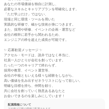
あなたの市場価値を独自に計測し、

必要なスキルとキャリアプランを明確化します。

「ただ学ぶだけ」ではない、

現場と同じ環境・ツールを用いた

実践的な研修で、確かな技術が身につきます。

また、採用や研修、イベントの企画・運営など

会社の根幹に若手から関われるため、

エンジニアの枠を超えた成長が可能です。

✨ 応募歓迎メッセージ ✨

アクセル・モードは、詭弁ではなく本当に、

社員一人ひとりが会社を創っています。

たった一つのキャリアで終わらず、

採用や教育、イベント運営等、

会社の中核ともいえる様々な経験をしながら、

高い価値を生み出すゼネラリストになって欲しい。

明確な目標を持ち、仲間を頼り、

共に会社を創っていく熱意あるあなたと

お会いできるのを楽しみにしています！
配属職種について
入社後は記載の職種で配属されます。