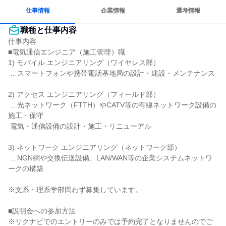
仕事情報
企業情報
選考情報
職種と仕事内容
仕事内容

■電気通信エンジニア（施工管理）職

1) モバイル エンジニアリング（ワイヤレス部）

 …スマートフォンや携帯電話基地局の設計・建設・メンテナンス

2) アクセス エンジニアリング（フィールド部）

 …光ネットワーク（FTTH）やCATV等の有線ネットワーク設備の
施工・保守

 電気・通信設備の設計・施工・リニューアル

3) ネットワーク エンジニアリング（ネットワーク部）

 …NGN網や交換伝送設備、LAN/WAN等の企業システムネットワ
ークの構築

※文系・理系学部問わず募集しています。

■説明会への参加方法

※リクナビでのエントリーのみでは予約完了となりませんのでご