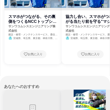
スマホがつながる、その裏
協力し合い、スマホがつ
側をつくるNCCトップシェ
がる当たり前を守る"マ
ア企業
メ"な会社
サンワコムシスエンジニアリング株
サンワコムシスエンジニアリング
式会社
式会社
建設・修理・メンテナンスサービス、通信・
建設・修理・メンテナンスサービス、通
インターネット、インフラ・鉱業
インターネット、インフラ・鉱業
宮城県、埼玉県、東京都、神奈川県、大
宮城県、埼玉県、東京都、神奈川県
阪府、福岡県
阪府、福岡県
お気に入り
お気に入り
あなたへのおすすめ