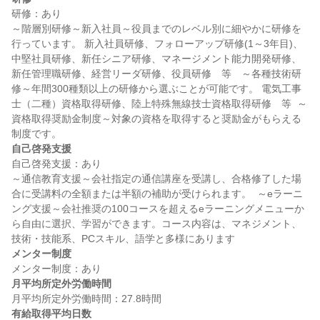
研修：あり

～階層別研修～新入社員～役員までのレベル別に細やかに研修を
行っています。 新入社員研修、フォローアップ研修(1～3年目)、
中堅社員研修、新任シニア研修、マネージメント能力開発研修、
新任管理職研修、経営リーダ研修、役員研修　等　～各種技術研
修～年間300種類以上の研修から選ぶことが可能です。 電気工事
士（二種）資格取得研修、陸上特殊無線技士資格取得研修　等  ～
資格取得奨励金制度～対象の資格を取得すると奨励金がもらえる
自己啓発支援
自己啓発支援：あり

～通信教育支援～会社指定の通信講座を受講し、合格修了した場
合に受講料の全額または半額の補助が受けられます。  ～eラーニ
ング支援～会社推奨の100コースを超えるeラーニングメニューか
ら自由に選択、学習ができます。コース内容は、マネジメント、
メンター制度
月平均所定外労働時間
有給取得平均日数