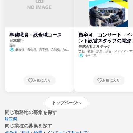
事務職員・総合職コース
既卒可、コンサート・イ
ント設営スタッフの電源
日本銀行
金融
門
株式会社ボルテック
北海道、青森県、岩手県、宮城県、秋田
文化・教養・娯楽、広告・メディア・マ
県、山形県、福島県、茨城県、群馬県、埼玉
ミ、電力・ガス・水道・エネルギー
神奈川県
県、東京都、神奈川県、新潟県、富山県、石
川県、福井県、山梨県、長野県、静岡県、愛
知県、京都府、大阪府、兵庫県、鳥取県、島
根県、岡山県、広島県、山口県、徳島県、香
川県、愛媛県、高知県、福岡県、佐賀県、長
お気に入り
お気に入り
崎県、熊本県、大分県、宮崎県、鹿児島県、
沖縄県
トップページへ
同じ勤務地の募集を探す
埼玉県
同じ業種の募集を探す
その他（建設・修理・メンテナンスサービス）