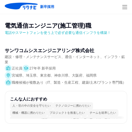
新卒採用
電気通信エンジニア(施工管理)職
電話やスマートフォンを使う上で必ず必要な通信インフラを構築！
サンワコムシスエンジニアリング株式会社
建設・修理・メンテナンスサービス、通信・インターネット、インフラ・鉱
業
正社員
27年卒 新卒採用
宮城県、埼玉県、東京都、神奈川県、大阪府、福岡県
職種候補が複数あり（IT、製造・生産工程、建築/土木/プラント専門職）
こんな人におすすめ
人・世の中の安全を守りたい
テクノロジーに携わりたい
機械・機器に携わりたい
プロジェクトを推進したい
チームを統率したい
コミュニケーションが活発
チームワークを重視
長く同じ会社に居続けられる
自分の好きな場所で働ける
自分の好きな時間で働ける