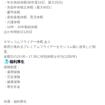
・年次有給休暇(初年度15日、最大25日)

・失効年休積立休暇（最大40日）

・慶弔休暇

・産前産後休暇、育児休暇

・介護休暇

・10年・25年勤続休暇

ほか年間休日125日

※サンコムフライデー休暇 あり

政府が進めるプレミアムフライデーをサンコム版に改良した制
度。

金曜日の15:00～17:30に特別休暇を付与(12回/年)
福利厚生
保険制度：

・雇用保険

・労災保険

・健康保険

・厚生年金

待遇・福利厚生
