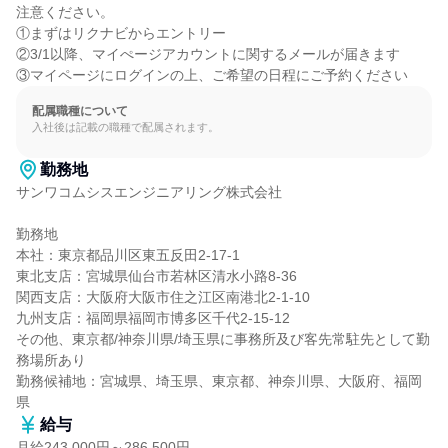
注意ください。

①まずはリクナビからエントリー

②3/1以降、マイぺージアカウントに関するメールが届きます

③マイページにログインの上、ご希望の日程にご予約ください
配属職種について
入社後は記載の職種で配属されます。
勤務地
サンワコムシスエンジニアリング株式会社

勤務地

本社：東京都品川区東五反田2-17-1

東北支店：宮城県仙台市若林区清水小路8-36

関西支店：大阪府大阪市住之江区南港北2-1-10

九州支店：福岡県福岡市博多区千代2-15-12

その他、東京都/神奈川県/埼玉県に事務所及び客先常駐先として勤
務場所あり

勤務候補地：宮城県、埼玉県、東京都、神奈川県、大阪府、福岡
県
給与
月給243,000円～286,500円