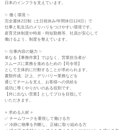
日本のインフラを支えています。

✨ 働く環境 ✨

完全週休2日制（土日祝休み/年間休日124日）で

仕事と私生活のメリハリをつけやすい環境です。

産育児休制度や時差・時短勤務等、社員が安心して

働けるよう、制度を整えています。

✨ 仕事内容の魅力 ✨

単なる【事務作業】ではなく、営業担当者が

スムーズに業務を進めるための【司令塔】

として主体的に行動することが求められます。

書類作成、計上、デリバリー業務などを

通じてチームを支え、お客様への供給を

成功に導くやりがいのある役割です。

【外に出ない営業】としてプロを目指して

いただきます。

⭐ 求める人材 ⭐

✅ チームワークを重視して働ける方

✅ 冷静に物事を判断し、正確に取り組める方
