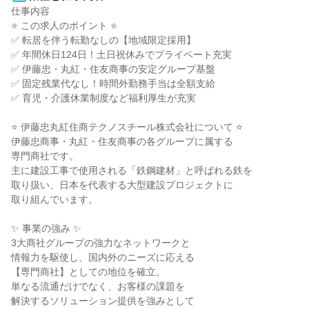
仕事内容

⭐ この求人のポイント ⭐

✅ 転居を伴う転勤なしの【地域限定採用】

✅ 年間休日124日！土日祝休みでプライベート充実

✅ 伊藤忠・丸紅・住友商事の安定グループ基盤

✅ 固定残業代なし！時間外勤務手当は全額支給

✅ 育児・介護休業制度など福利厚生が充実

⭐ 伊藤忠丸紅住商テクノスチール株式会社について ⭐

伊藤忠商事・丸紅・住友商事の各グループに属する

専門商社です。

主に建設工事で使用される「鉄鋼建材」と呼ばれる鉄を

取り扱い、日本を代表する大型建設プロジェクトに

取り組んでいます。

✨ 事業の強み ✨

3大商社グループの強力なネットワークと

情報力を駆使し、国内外のニーズに応える

【専門商社】としての地位を確立。

単なる流通だけでなく、お客様の課題を

解決するソリューション提供を強みとして
