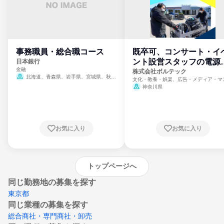
事務職員・総合職コース
既卒可、コンサート・イ
ント設営スタッフの電源
日本銀行
金融
門
株式会社ボルテック
北海道、青森県、岩手県、宮城県、秋田
文化・教養・娯楽、広告・メディア・マ
県、山形県、福島県、茨城県、群馬県、埼玉
ミ、電力・ガス・水道・エネルギー
神奈川県
県、東京都、神奈川県、新潟県、富山県、石
川県、福井県、山梨県、長野県、静岡県、愛
知県、京都府、大阪府、兵庫県、鳥取県、島
根県、岡山県、広島県、山口県、徳島県、香
川県、愛媛県、高知県、福岡県、佐賀県、長
お気に入り
お気に入り
崎県、熊本県、大分県、宮崎県、鹿児島県、
沖縄県
トップページへ
同じ勤務地の募集を探す
東京都
同じ業種の募集を探す
総合商社・専門商社・卸売