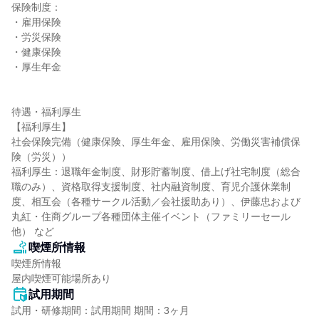
保険制度：

・雇用保険

・労災保険

・健康保険

・厚生年金

待遇・福利厚生

【福利厚生】

社会保険完備（健康保険、厚生年金、雇用保険、労働災害補償保
険（労災））

福利厚生：退職年金制度、財形貯蓄制度、借上げ社宅制度（総合
職のみ）、資格取得支援制度、社内融資制度、育児介護休業制
度、相互会（各種サークル活動／会社援助あり）、伊藤忠および
丸紅・住商グループ各種団体主催イベント（ファミリーセール
他） など
喫煙所情報
喫煙所情報

屋内喫煙可能場所あり
試用期間
試用・研修期間：試用期間 期間：3ヶ月
