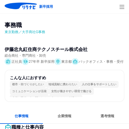
新卒採用
事務職
東京勤務／大手商社G事務
伊藤忠丸紅住商テクノスチール株式会社
総合商社・専門商社・卸売
正社員
27年卒 新卒採用
東京都
バックオフィス・事務・受付
こんな人におすすめ
都市・街づくりがしたい
地域貢献に携わりたい
人の仕事をサポートしたい
コミュニケーションが活発
女性が働きやすい環境で働ける
多様な職種の人と関われる
人とたくさん会話する
仕事情報
企業情報
選考情報
職種と仕事内容