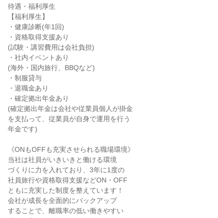
待遇・福利厚生

【福利厚生】

・健康診断(年1回)

・資格取得支援あり

(試験・講習費用は会社負担)

・社内イベントあり

(海外・国内旅行、BBQなど)

・制服貸与

・退職金あり

・確定拠出年金あり

(確定拠出年金は会社や従業員個人が掛金

を支払って、従業員が自身で運用を行う

年金です)

《ONもOFFも充実させられる職場環境》

当社は社員がいきいきと働ける環境

づくりに力を入れており、3年に1度の

社員旅行や資格取得支援などON・OFF

ともに充実した制度を整えています！

会社が成長を全面的にバックアップ

することで、離職率の低い働きやすい
