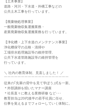
【土木事業】

道路・河川・下水道・外構工事などの

公共土木工事を行っています。

【廃棄物処理事業】

一般廃棄物収集運搬業務・

産業廃棄物収集運搬業務を行っています。

【浄化槽・上下水道のメンテナンス事業】

浄化槽保守の点検・清掃や

工場排水処理施設等の維持管理、

公共下水道管路施設等の維持管理を

行っています。

＼ 社内の教育体制、見直しました！ ／

￣￣￣￣￣￣￣￣￣￣￣￣￣￣￣￣￣￣￣

従来の｢先輩の背中を見て学ぼう｣式を一新。

＊外部講師を招いたマナー講座

＊社長直々に教える業務研修 など･･･

教育担当は20代後半の若手社員に任せ、

仕事を覚えるまでフォローしていく体制に。
