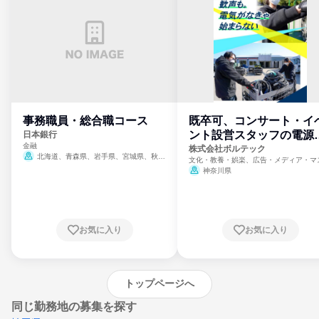
事務職員・総合職コース
既卒可、コンサート・イ
ント設営スタッフの電源
日本銀行
金融
門
株式会社ボルテック
北海道、青森県、岩手県、宮城県、秋田
文化・教養・娯楽、広告・メディア・マ
県、山形県、福島県、茨城県、群馬県、埼玉
ミ、電力・ガス・水道・エネルギー
神奈川県
県、東京都、神奈川県、新潟県、富山県、石
川県、福井県、山梨県、長野県、静岡県、愛
知県、京都府、大阪府、兵庫県、鳥取県、島
根県、岡山県、広島県、山口県、徳島県、香
川県、愛媛県、高知県、福岡県、佐賀県、長
お気に入り
お気に入り
崎県、熊本県、大分県、宮崎県、鹿児島県、
沖縄県
トップページへ
同じ勤務地の募集を探す