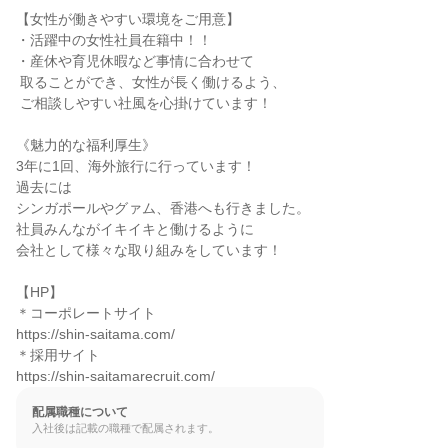
【女性が働きやすい環境をご用意】

・活躍中の女性社員在籍中！！

・産休や育児休暇など事情に合わせて

 取ることができ、女性が長く働けるよう、

 ご相談しやすい社風を心掛けています！

《魅力的な福利厚生》

3年に1回、海外旅行に行っています！

過去には

シンガポールやグァム、香港へも行きました。

社員みんながイキイキと働けるように

会社として様々な取り組みをしています！

【HP】

＊コーポレートサイト

https://shin-saitama.com/

＊採用サイト

https://shin-saitamarecruit.com/
配属職種について
入社後は記載の職種で配属されます。