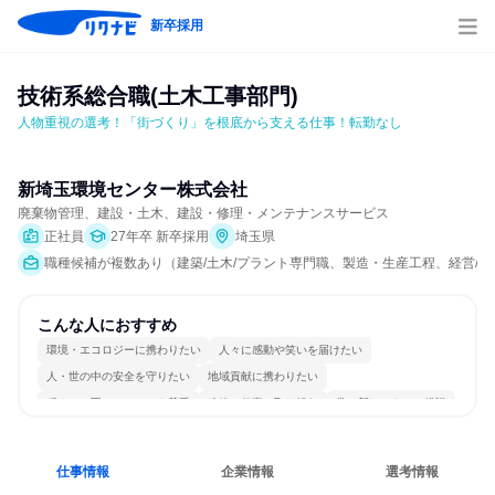
新卒採用
技術系総合職(土木工事部門)
人物重視の選考！「街づくり」を根底から支える仕事！転勤なし
新埼玉環境センター株式会社
廃棄物管理、建設・土木、建設・修理・メンテナンスサービス
正社員
27年卒 新卒採用
埼玉県
職種候補が複数あり（建築/土木/プラント専門職、製造・生産工程、経営/事
こんな人におすすめ
環境・エコロジーに携わりたい
人々に感動や笑いを届けたい
人・世の中の安全を守りたい
地域貢献に携わりたい
穏やかで互いのペースを尊重
冷静に仕事に取り組む
常に新しいものに挑戦
チームワークを重視
女性が働きやすい環境で働ける
長く同じ会社に居続けられる
仕事情報
企業情報
選考情報