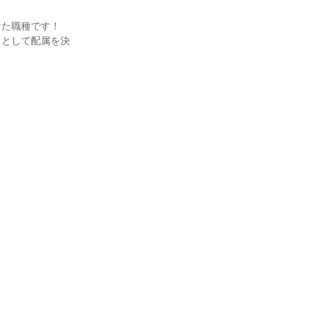
た職種です！

フとして配属を決