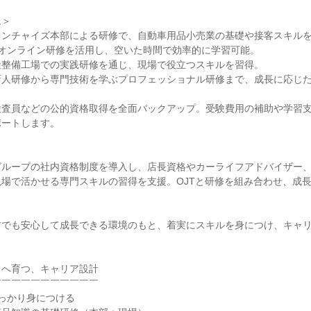
＞

ンチャイズ本部による研修で、自動車用品小売業の基礎や接客スキルを
オンライン研修を活用し、空いた時間で効率的に学習可能。

整備工場での実践研修を通じ、現場で役立つスキルを習得。

人研修から専門技術を学ぶプロフェッショナル研修まで、成長に応じた


検査員などの公的資格取得を全面バックアップ。受験費用の補助や学習
ートします。



グループの社内資格制度を導入し、店長資格やカーライフアドバイザー
場で活かせる専門スキルの習得を支援。OJTと研修を組み合わせ、成
方でも安心して成長できる環境のもと、着実にスキルを身につけ、キャ
へ育つ、キャリア設計

￣￣￣￣￣￣￣￣￣￣

っかり身につける
