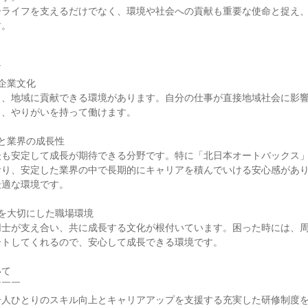
ーライフを支えるだけでなく、環境や社会への貢献も重要な使命と捉え
。



企業文化

ら、地域に貢献できる環境があります。自分の仕事が直接地域社会に影
、やりがいを持って働けます。

と業界の成長性

後も安定して成長が期待できる分野です。特に「北日本オートバックス
おり、安定した業界の中で長期的にキャリアを積んでいける安心感があ
適な環境です。

を大切にした職場環境

同士が支え合い、共に成長する文化が根付いています。困った時には、
トしてくれるので、安心して成長できる環境です。

て

￣￣

人ひとりのスキル向上とキャリアアップを支援する充実した研修制度を