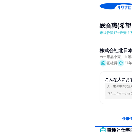
総合職(希
未経験歓迎⭐販売？
株式会社北日
カー用品小売、自動
正社員
27
こんな人にお
人・世の中の安全
コミュニケーショ
若手が裁量を持て
仕事
職種と仕事