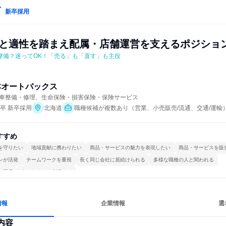
新卒採用
望と適性を踏まえ配属・店舗運営を支えるポジション
整備？迷ってOK！「売る」も「直す」も主役
本オートバックス
車整備・修理、生命保険・損害保険・保険サービス
年卒 新卒採用
北海道
職種候補が複数あり（営業、小売販売/流通、交通/運輸
すすめ
を守りたい
地域貢献に携わりたい
商品・サービスの魅力を表現したい
商品・サービスを販
ンが活発
チームワークを重視
長く同じ会社に居続けられる
多様な職種の人と関われる
る環境
人とたくさん会話する
情報
企業情報
選
内容