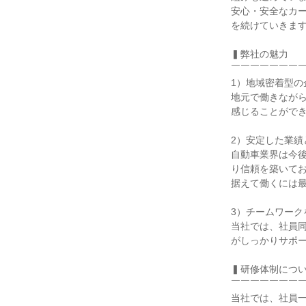
安心・安全なカ
を続けていきます
▍弊社の魅力

￣￣￣￣￣￣￣￣
1）地域密着型の
地元で働きなが
感じることができ
2）安定した業績
自動車業界は今
り信頼を築いて
据えて働くには最
3）チームワーク
当社では、社員
がしっかりサポー
▍研修体制につい
￣￣￣￣￣￣￣￣
当社では、社員一