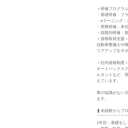
＜研修プログラム
・基礎研修：フラ
・eラーニング：
・実務研修：本社
・段階別研修：新
＜資格取得支援＞
自動車整備士や
リアアップをサポ
＜社内資格制度＞
オートバックス
ルタントなど、現
えています。

車の知識がない
ます。

▍未経験からプロ
￣￣￣￣￣￣￣￣
1年目：基礎をし