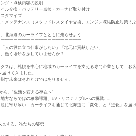
ング・点検内容の説明

イル交換・バッテリー点検・カーナビ取り付け

スタマイズ

・メンテナンス（スタッドレスタイヤ交換、エンジン凍結防止対策 など
、北海道のカーライフとともに走らせよう

￣￣￣￣￣￣￣￣￣￣￣￣￣￣￣￣￣￣￣

「人の役に立つ仕事がしたい」「地元に貢献したい」

、働く場所を探していませんか？

ックスは、札幌を中心に地域のカーライフを支える専門企業として、お客
を届けてきました。

指す未来はそれだけではありません。

から、“生活を変える存在へ”

地方ならではの移動課題、EV・サステナブルへの挑戦…。

課題に寄り添い、カーライフを通じて北海道に「変化」と「進化」を届
成長する、私たちの姿勢

￣￣￣￣￣￣￣￣￣￣￣
