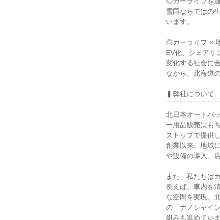
◎カーライフを通
雪国ならではの生
います。

◎カーライフ × 
EV化、シェアリ
変化する社会に合
ながら、北海道の
▍弊社について

￣￣￣￣￣￣￣￣
北日本オートバッ
ー用品販売はも
ストップで提供し
創業以来、地域
や設備の導入、店
また、私たちはカ
例えば、車内を清
な空間を実現。北
の「ナノシャイ
組みも進めていま