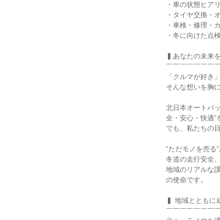
・車の状態ヒアリ
・タイヤ交換・オ
・車検・修理・カ
・冬に向けた点検
▍あなたの未来を
￣￣￣￣￣￣￣￣
「クルマが好き」
そんな想いを胸に
北日本オートバ
全・安心・快適”
でも、私たちの目
“ただモノを売る”
冬道の走行安全、
地域のリアルな
の使命です。

▍ 地域とともに
￣￣￣￣￣￣￣￣