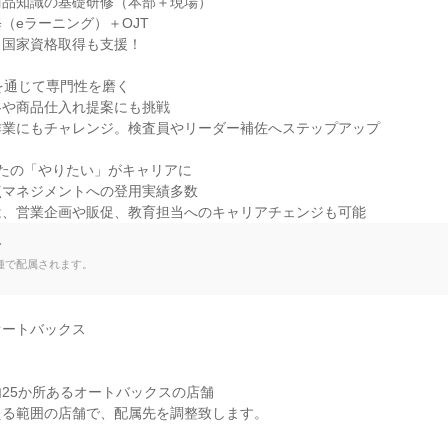
品知識の基礎研修（本部＋現場）

（eラーニング）＋OJT

国家資格取得も支援！

を通じて専門性を磨く

や商品仕入れ提案にも挑戦

業にもチャレンジ。検査員やリーダー補佐へステップアップ

たの「やりたい」がキャリアに

マネジメントへの登用実績多数

は、営業企画や販促、教育担当へのキャリアチェンジも可能
て
種で配属されます。
ートバックス

25か所あるオートバックスの店舗

る範囲の店舗で、配属先を調整致します。
