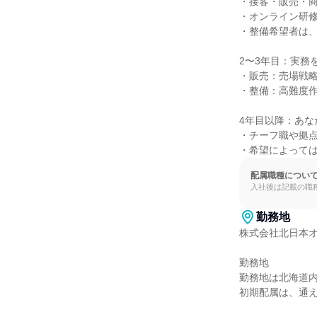
・接客・販売・商
・オンライン研修
・整備希望者は、
2〜3年目：実務
・販売：売場戦略
・整備：高難度作
4年目以降：あな
・チーフ職や拠点
・希望によって
配属職種につい
入社後は記載の職
勤務地
株式会社北日本オ
勤務地

勤務地は北海道内
初期配属は、通え