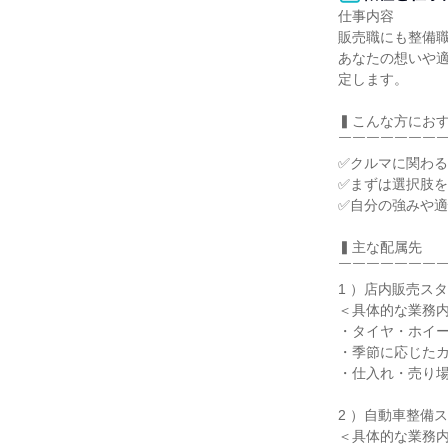
仕事内容

販売職にも整備職
あなたの想いや
定します。

▍こんな方におす
￣￣￣￣￣￣￣￣
✅クルマに関わる
✅まずは選択肢を
✅自分の強みや適
▍主な配属先

￣￣￣￣￣￣￣￣
1 ）店内販売スタ
＜具体的な業務内
・タイヤ・ホイー
・季節に応じたカ
・仕入れ・売り場
2 ）自動車整備ス
＜具体的な業務内