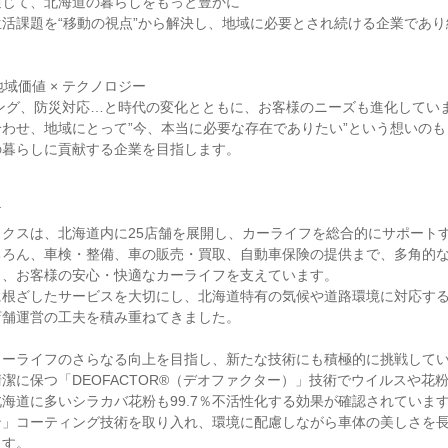
じて、北海道の暮らしをもっと豊かに

活課題を“移動の視点”から解決し、地域に必要とされ続ける企業であ
地域価値 × テクノロジー

ング、防災対応…と時代の変化とともに、お客様のニーズも進化していま
わせ、地域にとって”今、本当に必要な存在でありたい”という想いの
暮らしに貢献する企業を目指します。



クスは、北海道内に25店舗を展開し、カーライフを総合的にサポート
ちろん、車検・整備、車の販売・買取、自動車保険の提供まで、多角的
、お客様の安心・快適なカーライフを支えています。

に根ざしたサービスを大切にし、北海道特有の気候や道路環境に対応す
舗運営の工夫を積み重ねてきました。

ーライフのさらなる向上を目指し、新たな技術にも積極的に挑戦してい
潔に保つ「DEOFACTOR®（デオファクター）」技術でウイルスや花
海道に多いシラカバ花粉も99.7％不活性化する効果が確認されていま
ン」コーティング技術を取り入れ、環境に配慮しながら車体の美しさを
す。
