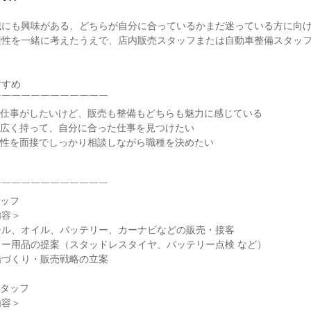
にも興味がある、どちらが自分に合っているかまだ迷っている方に向け
適性を一緒に考えたうえで、店内販売スタッフまたは自動車整備スタッ
すめ

￣￣￣￣￣￣￣￣￣￣￣

仕事がしたいけど、販売も整備もどちらも魅力に感じている

広く持って、自分に合った仕事を見つけたい

性を面接でしっかり相談しながら職種を決めたい

￣￣￣￣￣￣￣￣￣￣￣

ッフ

容＞

ル、オイル、バッテリー、カーナビなどの販売・接客

ー用品の提案（スタッドレスタイヤ、バッテリー点検 など）

づくり・販売戦略の立案

タッフ

容＞
