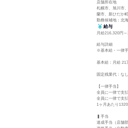
店舗所在地

札幌市、旭川市
蘭市、新ひだか町
勤務候補地：北
給与
月給216,320円～2
給与詳細

※基本給・一律手
基本給：月給 21万5
固定残業代：なし
【一律手当】

全員に一律で支払
全員に一律で支払
1ヶ月あたり1320
▍手当

達成手当（店舗部門