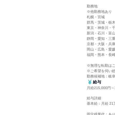
勤務地

※他勤務地あり

札幌・宮城

群馬・茨城・栃木
東京・神奈川・千
新潟・石川・富山
静岡・愛知・三重
京都・大阪・兵庫
岡山・広島・愛媛
福岡・熊本・長崎
※無理な転勤はご
※ご希望を伺い総
勤務候補地：岐
給与
月給215,000円～2
給与詳細

基本給：月給 21万5
固定残業代：あり