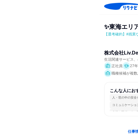
✨東海エリ
【選考確約】#残業
株式会社Liv.De
生活関連サービス、
正社員
27
職種候補が複数
こんな人にお
人・世の中の安全
コミュニケーショ
多様な職種の人と
仕事