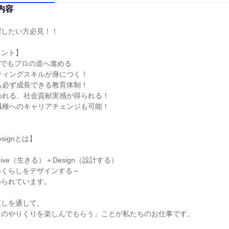
内容
したい方必見！！

ント】

でもプロの道へ進める

ティングスキルが身につく！

も必ず成長できる教育体制！

われる、社会貢献実感が得られる！

職種へのキャリアチェンジも可能！

signとは】

”は、Live（生きる）＋Design（設計する）

くらしをデザインする～

られています。

しを通して、

のやりくりを楽しんでもらう」ことが私たちのお仕事です。
