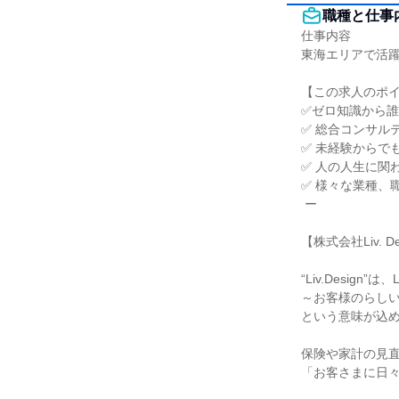
職種と仕事
仕事内容

東海エリアで活躍
【この求人のポイ
✅ゼロ知識から誰
✅ 総合コンサル
✅ 未経験からで
✅ 人の人生に関
✅ 様々な業種、
 ー

【株式会社Liv. De
“Liv.Design
～お客様のらしい
という意味が込め
保険や家計の見直
「お客さまに日々