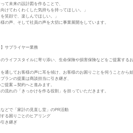
って未来の設計図を作ることで、

向けてわくわくした気持ちを持ってほしい。」

を笑顔で、楽しんでほしい。」

様の声、そして社員の声を大切に事業展開をしています。

】サプライヤー業務

のライフスタイルに寄り添い、生命保険や損害保険などをご提案するお
を通してお客様の声に耳を傾け、お客様のお困りごとを伺うことから始
プランの提案は商談担当に引き継ぎ、

ご提案→契約へと進みます。

の流れの「きっかけを作る役割」を担っていただきます。

などで「家計の見直し堂」のPR活動

する困りごとのヒアリング

引き継ぎ
