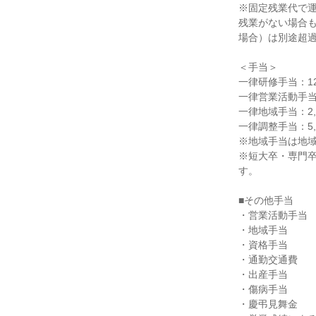
※固定残業代で運用
残業がない場合も
場合）は別途超過
＜手当＞

一律研修手当：12
一律営業活動手当：
一律地域手当：2,
一律調整手当：5,
※地域手当は地域
※短大卒・専門卒
す。

■その他手当

・営業活動手当

・地域手当

・資格手当

・通勤交通費

・出産手当

・傷病手当

・慶弔見舞金
