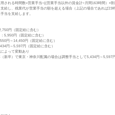
される時間数=営業手当÷{(営業手当以外の賃金計÷月間163時間）×割増1.
支給し、残業代が営業手当の額を超える場合（上記の場合であれば23
手当を支給します。

,750円（固定給に含む）

5,950円（固定給に含む）

550円～14,450円（固定給に含む）

434円～5,597円（固定給に含む）

によって変動あり

（新卒）で東京・神奈川配属の場合は調整手当として5,434円～5,59