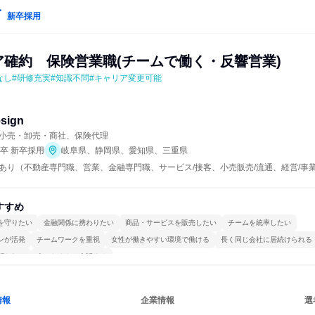
新卒採用
ア確約　保険営業職(チームで働く・反響営業)
なし#研修充実#知識不問#キャリア変更可能
sign
小売・卸売・商社、保険代理
年卒 新卒採用
岐阜県、静岡県、愛知県、三重県
あり（不動産専門職、営業、金融専門職、サービス/接客、小売販売/流通、経営/事業
すすめ
を守りたい
金融関係に携わりたい
商品・サービスを販売したい
チームを統率したい
ンが活発
チームワークを重視
女性が働きやすい環境で働ける
長く同じ会社に居続けられる
関われる
人とたくさん会話する
情報
企業情報
選