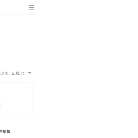
企画、広報/IR、マーケティング・広告・宣伝、カスタマーサポート/コールセンタ
考情報