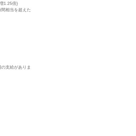
25倍}

時間相当を超えた
7円の支給がありま