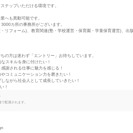
ステップいただける環境です。

業へも異動可能です。

3000カ所の事務所がございます。

・リフォーム)、教育関連(塾・学校運営・保育園・学童保育運営)、出版
ちの方は迷わず「エントリー」お待ちしています。

的なスキルを身に付けたい！

と感謝される仕事に魅力を感じる！

力やコミュニケーション力を磨きたい！

プしながら社会人として成長していきたい！

たい！
て
種で配属されます。
n
