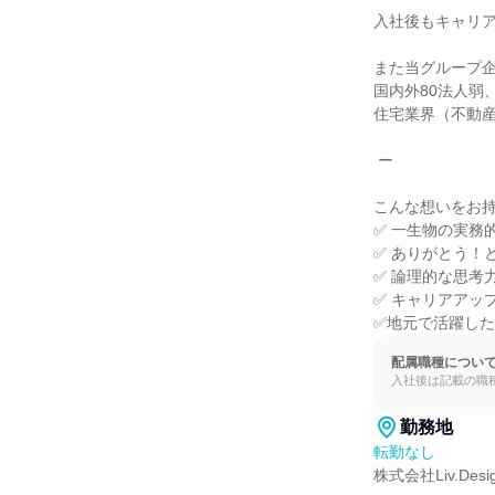
入社後もキャリア
また当グループ企
国内外80法人弱、
住宅業界（不動産
 ー

こんな想いをお持
✅ 一生物の実務
✅ ありがとう！
✅ 論理的な思考
✅ キャリアアッ
✅地元で活躍し
配属職種につい
入社後は記載の職
勤務地
転勤なし
株式会社Liv.Desig