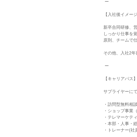
 ー

【入社後イメージ
新卒合同研修、営
しっかり仕事を覚
原則、チームで仕
その他、入社2年
 ー

【キャリアパス】
サプライヤーにて
・訪問型無料相談
・ショップ事業（
・テレマーケティ
・本部・人事・総
・トレーナー(社員