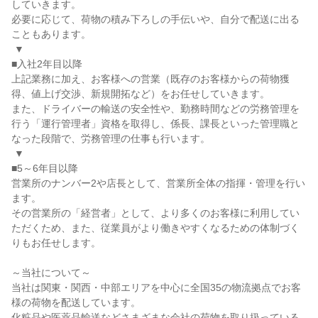
していきます。

必要に応じて、荷物の積み下ろしの手伝いや、自分で配送に出る
こともあります。

 ▼

■入社2年目以降

上記業務に加え、お客様への営業（既存のお客様からの荷物獲
得、値上げ交渉、新規開拓など）をお任せしていきます。

また、ドライバーの輸送の安全性や、勤務時間などの労務管理を
行う「運行管理者」資格を取得し、係長、課長といった管理職と
なった段階で、労務管理の仕事も行います。

 ▼

■5～6年目以降

営業所のナンバー2や店長として、営業所全体の指揮・管理を行い
ます。

その営業所の「経営者」として、より多くのお客様に利用してい
ただくため、また、従業員がより働きやすくなるための体制づく
りもお任せします。

～当社について～

当社は関東・関西・中部エリアを中心に全国35の物流拠点でお客
様の荷物を配送しています。

化粧品や医薬品輸送などさまざまな会社の荷物を取り扱っている