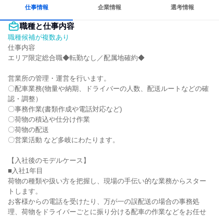
仕事情報
企業情報
選考情報
職種と仕事内容
職種候補が複数あり
仕事内容

エリア限定総合職◆転勤なし／配属地確約◆

営業所の管理・運営を行います。

〇配車業務(物量や納期、ドライバーの人数、配送ルートなどの確
認・調整）

〇事務作業(書類作成や電話対応など)

〇荷物の積込や仕分け作業

〇荷物の配送

〇営業活動 など多岐にわたります。

【入社後のモデルケース】

■入社1年目

荷物の種類や扱い方を把握し、現場の手伝い的な業務からスター
トします。

お客様からの電話を受けたり、万が一の誤配送の場合の事務処
理、荷物をドライバーごとに振り分ける配車の作業などをお任せ