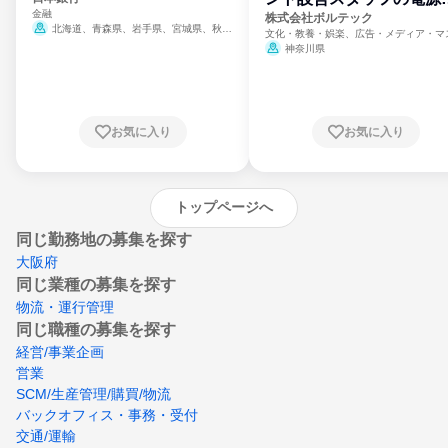
金融
門
株式会社ボルテック
北海道、青森県、岩手県、宮城県、秋田
文化・教養・娯楽、広告・メディア・マ
県、山形県、福島県、茨城県、群馬県、埼玉
ミ、電力・ガス・水道・エネルギー
神奈川県
県、東京都、神奈川県、新潟県、富山県、石
川県、福井県、山梨県、長野県、静岡県、愛
知県、京都府、大阪府、兵庫県、鳥取県、島
根県、岡山県、広島県、山口県、徳島県、香
川県、愛媛県、高知県、福岡県、佐賀県、長
お気に入り
お気に入り
崎県、熊本県、大分県、宮崎県、鹿児島県、
沖縄県
トップページへ
同じ勤務地の募集を探す
大阪府
同じ業種の募集を探す
物流・運行管理
同じ職種の募集を探す
経営/事業企画
営業
SCM/生産管理/購買/物流
バックオフィス・事務・受付
交通/運輸