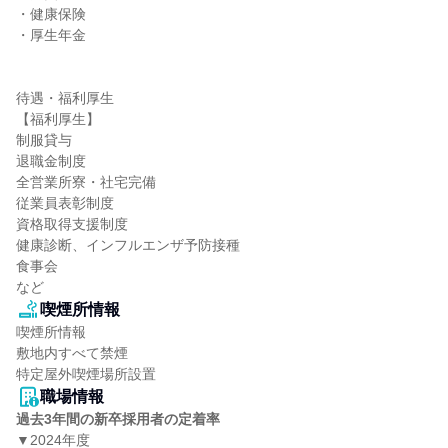
・健康保険

・厚生年金

待遇・福利厚生

【福利厚生】

制服貸与

退職金制度

全営業所寮・社宅完備

従業員表彰制度

資格取得支援制度

健康診断、インフルエンザ予防接種

食事会

など
喫煙所情報
喫煙所情報

敷地内すべて禁煙

特定屋外喫煙場所設置
職場情報
過去3年間の新卒採用者の定着率
▼2024年度
