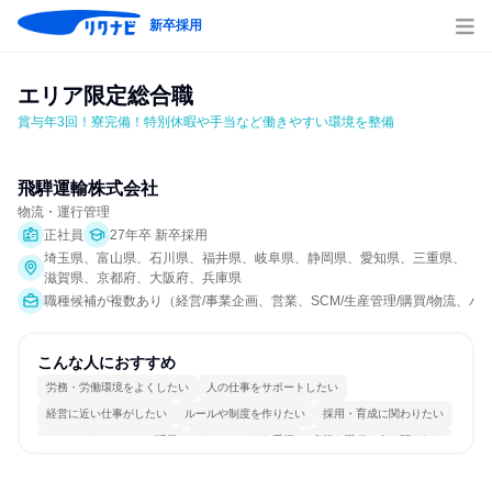
新卒採用
エリア限定総合職
賞与年3回！寮完備！特別休暇や手当など働きやすい環境を整備
飛騨運輸株式会社
物流・運行管理
正社員
27年卒 新卒採用
埼玉県、富山県、石川県、福井県、岐阜県、静岡県、愛知県、三重県、
滋賀県、京都府、大阪府、兵庫県
職種候補が複数あり（経営/事業企画、営業、SCM/生産管理/購買/物流、
こんな人におすすめ
労務・労働環境をよくしたい
人の仕事をサポートしたい
経営に近い仕事がしたい
ルールや制度を作りたい
採用・育成に関わりたい
コミュニケーションが活発
チームワークを重視
多様な職種の人と関われる
若手が裁量を持てる環境
人とたくさん会話する