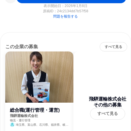
表示開始日：2026年1月8日
原稿ID：
24c2134dd7b57f58
問題を報告する
この企業の募集
すべて見る
飛騨運輸株式会社
その他の募集
総合職(運行管理・運営)
すべて見る
飛騨運輸株式会社
物流・運行管理
埼玉県、富山県、石川県、福井県、岐阜
県、静岡県、愛知県、三重県、滋賀県、京都