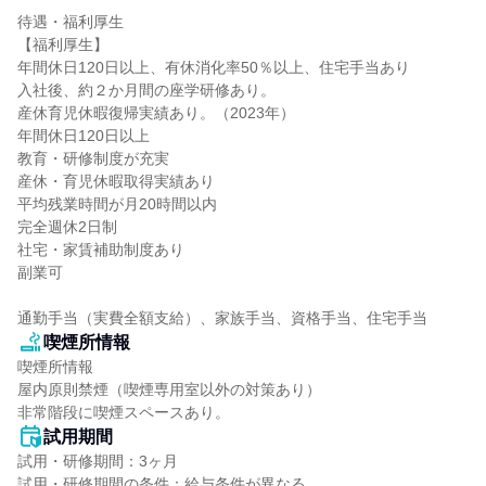
待遇・福利厚生

【福利厚生】

年間休日120日以上、有休消化率50％以上、住宅手当あり

入社後、約２か月間の座学研修あり。

産休育児休暇復帰実績あり。（2023年）

年間休日120日以上

教育・研修制度が充実

産休・育児休暇取得実績あり

平均残業時間が月20時間以内

完全週休2日制

社宅・家賃補助制度あり

副業可

通勤手当（実費全額支給）、家族手当、資格手当、住宅手当
喫煙所情報
喫煙所情報

屋内原則禁煙（喫煙専用室以外の対策あり）

非常階段に喫煙スペースあり。
試用期間
試用・研修期間：3ヶ月

試用・研修期間の条件：給与条件が異なる
