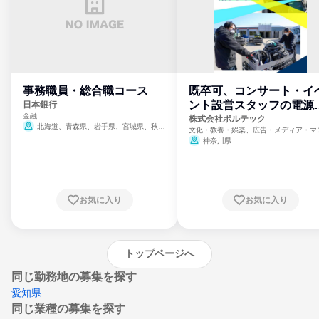
事務職員・総合職コース
既卒可、コンサート・イ
ント設営スタッフの電源
日本銀行
金融
門
株式会社ボルテック
北海道、青森県、岩手県、宮城県、秋田
文化・教養・娯楽、広告・メディア・マ
県、山形県、福島県、茨城県、群馬県、埼玉
ミ、電力・ガス・水道・エネルギー
神奈川県
県、東京都、神奈川県、新潟県、富山県、石
川県、福井県、山梨県、長野県、静岡県、愛
知県、京都府、大阪府、兵庫県、鳥取県、島
根県、岡山県、広島県、山口県、徳島県、香
川県、愛媛県、高知県、福岡県、佐賀県、長
お気に入り
お気に入り
崎県、熊本県、大分県、宮崎県、鹿児島県、
沖縄県
トップページへ
同じ勤務地の募集を探す
愛知県
同じ業種の募集を探す