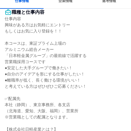
仕事情報
企業情報
選考情報
職種と仕事内容
仕事内容

興味がある方はお気軽にエントリー

もしくはお気に入り登録を！！

本コースは、東証プライム上場の

アルミニウム総合メーカー

「日本軽金属グループ」の最前線で活躍する

営業職採用コースです

●安定した大手グループで働きたい！

●自分のアイデアを形にする仕事がしたい！

●離職率が低く、長く働ける環境がいい！

と考えている方はぜひぜひご応募ください！

✅配属先

本社（静岡）、東京事務所、各支店

（北海道、愛知、大阪、福岡）、営業所

※営業職としての配属となります。

【株式会社日軽産業とは？】
