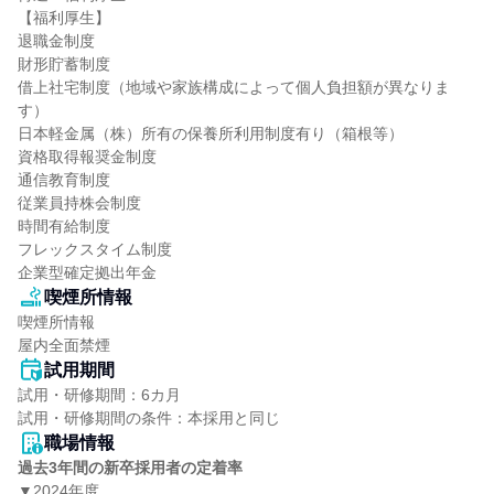
【福利厚生】

退職金制度

財形貯蓄制度

借上社宅制度（地域や家族構成によって個人負担額が異なりま
す）

日本軽金属（株）所有の保養所利用制度有り（箱根等）

資格取得報奨金制度

通信教育制度

従業員持株会制度

時間有給制度

フレックスタイム制度

企業型確定拠出年金
喫煙所情報
喫煙所情報

屋内全面禁煙
試用期間
試用・研修期間：6カ月

職場情報
過去3年間の新卒採用者の定着率
▼2024年度
