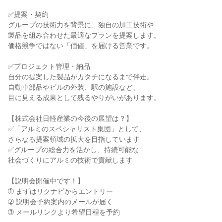
✅提案・契約

グループの技術力を背景に、独自の加工技術や

製品を組み合わせた最適なプランを提案します。

価格競争ではない「価値」を届ける営業です。

✅プロジェクト管理・納品

自分の提案した製品がカタチになるまで伴走。

自動車部品やビルの外装、駅の施設など、

目に見える成果として残るやりがいがあります。

【株式会社日軽産業の今後の展望は？】

✅「アルミのスペシャリスト集団」として、

さらなる提案領域の拡大を目指しています

✅グループの総合力を活かし、持続可能な

社会づくりにアルミの技術で貢献します

【説明会開催中です！】

➀ まずはリクナビからエントリー

➁ 説明会予約案内のメールが届く

➂ メールリンクより希望日程を予約
