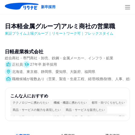
新卒採用
日本軽金属グループ|アルミ商社の営業職
東証プライム上場グループ｜リモートワーク可｜フレックスタイム
日軽産業株式会社
総合商社・専門商社・卸売、鉄鋼・金属メーカー、インフラ・鉱業
正社員
27年卒 新卒採用
北海道、東京都、静岡県、愛知県、大阪府、福岡県
職種候補が複数あり（営業、製造・生産工程、経理/税務/財務、人事、総務、法
こんな人におすすめ
テクノロジーに携わりたい
機械・機器に携わりたい
都市・街づくりがしたい
商品・サービスの魅力を表現したい
商品・サービスを販売したい
人の仕事をサポートしたい
情熱を持って仕事に取り組む
チームワークを重視
長く同じ会社に居続けられる
多様な職種の人と関われる