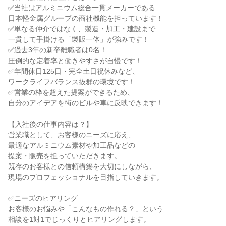
✅当社はアルミニウム総合一貫メーカーである

日本軽金属グループの商社機能を担っています！

✅単なる仲介ではなく、製造・加工・建設まで

一貫して手掛ける「製販一体」が強みです！

✅過去3年の新卒離職者は0名！

圧倒的な定着率と働きやすさが自慢です！

✅年間休日125日・完全土日祝休みなど、

ワークライフバランス抜群の環境です！

✅営業の枠を超えた提案ができるため、

自分のアイデアを街のビルや車に反映できます！

【入社後の仕事内容は？】

営業職として、お客様のニーズに応え、

最適なアルミニウム素材や加工品などの

提案・販売を担っていただきます。

既存のお客様との信頼構築を大切にしながら、

現場のプロフェッショナルを目指していきます。

✅ニーズのヒアリング

お客様のお悩みや「こんなもの作れる？」という

相談を1対1でじっくりとヒアリングします。
