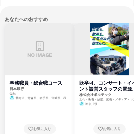
あなたへのおすすめ
事務職員・総合職コース
既卒可、コンサート・イ
ント設営スタッフの電源
日本銀行
金融
門
株式会社ボルテック
北海道、青森県、岩手県、宮城県、秋田
文化・教養・娯楽、広告・メディア・マ
県、山形県、福島県、茨城県、群馬県、埼玉
ミ、電力・ガス・水道・エネルギー
神奈川県
県、東京都、神奈川県、新潟県、富山県、石
川県、福井県、山梨県、長野県、静岡県、愛
知県、京都府、大阪府、兵庫県、鳥取県、島
根県、岡山県、広島県、山口県、徳島県、香
川県、愛媛県、高知県、福岡県、佐賀県、長
お気に入り
お気に入り
崎県、熊本県、大分県、宮崎県、鹿児島県、
沖縄県