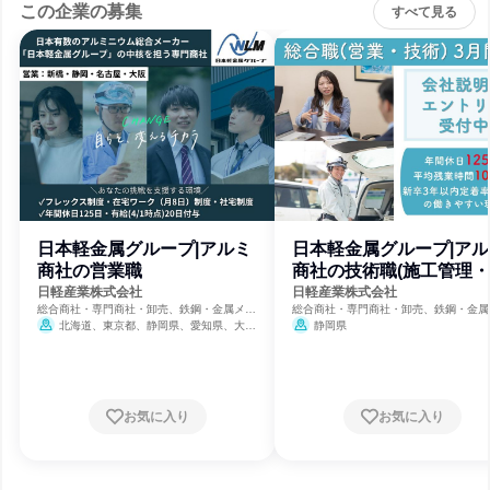
この企業の募集
すべて見る
日本軽金属グループ|アルミ
日本軽金属グループ|アル
商社の営業職
商社の技術職(施工管理
計)
日軽産業株式会社
日軽産業株式会社
総合商社・専門商社・卸売、鉄鋼・金属メー
総合商社・専門商社・卸売、鉄鋼・金属
カー、インフラ・鉱業
カー、インフラ・鉱業
北海道、東京都、静岡県、愛知県、大阪
静岡県
府、福岡県
お気に入り
お気に入り