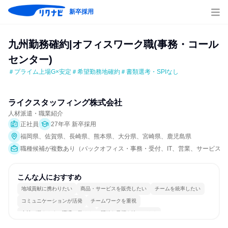
新卒採用
九州勤務確約|オフィスワーク職(事務・コール
センター)
＃プライム上場G×安定＃希望勤務地確約＃書類選考・SPIなし
ライクスタッフィング株式会社
人材派遣・職業紹介
正社員
27年卒 新卒採用
福岡県、佐賀県、長崎県、熊本県、大分県、宮崎県、鹿児島県
職種候補が複数あり（バックオフィス・事務・受付、IT、営業、サービス/接客
こんな人におすすめ
地域貢献に携わりたい
商品・サービスを販売したい
チームを統率したい
コミュニケーションが活発
チームワークを重視
女性が働きやすい環境で働ける
明確な目標を追いかける
一つの専門分野を極める
若手が裁量を持てる環境
人とたくさん会話する