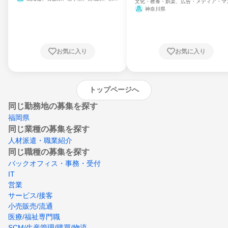
文化・教養・娯楽、広告・メディア・マ
県、山形県、福島県、茨城県、群馬県、埼玉
ミ、電力・ガス・水道・エネルギー
神奈川県
県、東京都、神奈川県、新潟県、富山県、石
川県、福井県、山梨県、長野県、静岡県、愛
知県、京都府、大阪府、兵庫県、鳥取県、島
根県、岡山県、広島県、山口県、徳島県、香
川県、愛媛県、高知県、福岡県、佐賀県、長
お気に入り
お気に入り
崎県、熊本県、大分県、宮崎県、鹿児島県、
沖縄県
トップページへ
同じ勤務地の募集を探す
福岡県
同じ業種の募集を探す
人材派遣・職業紹介
同じ職種の募集を探す
バックオフィス・事務・受付
IT
営業
サービス/接客
小売販売/流通
医療/福祉専門職
SCM/生産管理/購買/物流