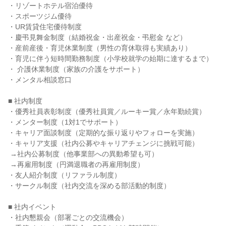
・リゾートホテル宿泊優待

・スポーツジム優待

・UR賃貸住宅優待制度

・慶弔見舞金制度（結婚祝金・出産祝金・弔慰金 など）

・産前産後・育児休業制度（男性の育休取得も実績あり）

・育児に伴う短時間勤務制度（小学校就学の始期に達するまで）

・ 介護休業制度（家族の介護をサポート）

・メンタル相談窓口

■ 社内制度

・優秀社員表彰制度（優秀社員賞／ルーキー賞／永年勤続賞）

・メンター制度（1対1でサポート）

・キャリア面談制度（定期的な振り返りやフォローを実施）

・キャリア支援（社内公募やキャリアチェンジに挑戦可能）

 →社内公募制度（他事業部への異動希望も可）

 →再雇用制度（円満退職者の再雇用制度）

・友人紹介制度（リファラル制度）

・サークル制度（社内交流を深める部活動的制度）

■ 社内イベント

・社内懇親会（部署ごとの交流機会）
