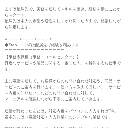
まずは配属先で、実務を通じてスキルを磨き、経験を積むことか
らスタート。

配属先は本人の希望や適性をしっかり伺ったうえで、相談しなが
ら決定します。

⭐－－－⭐－－－⭐－－－⭐

◆Step1：まずは配属先で経験を積みます

￣￣￣￣￣￣￣￣￣￣￣￣￣￣￣

【事務系職種（事務・コールセンター）】

身近なサービスや製品に関する「困った！」を解決するお仕事で
す。

主に電話を通して、お客様からのお問い合わせ対応や、商品・サ
ービスのご案内を行います。「使い方を教えてほしい」「サービ
ス内容を知りたい」などのお問い合わせに対して、

マニュアルを確認しながら丁寧にご案内していきます。

通話が終わったあとは、対応内容をパソコンに入力すればOK。

基本的には〈電話対応＋入力作業〉のシンプルな業務です。
