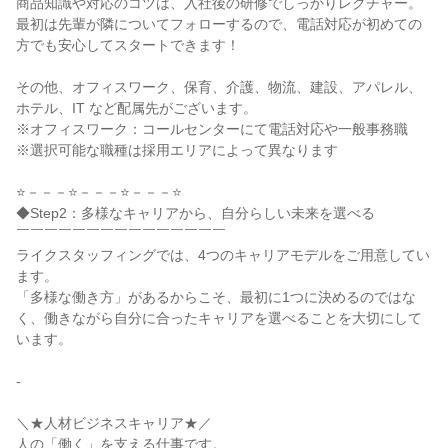
商品知識や対応のコツは、入社後の研修でしっかりレクチャー。

最初は先輩が隣についてフォローするので、電話対応が初めての
方でも安心してスタートできます！

その他、オフィスワーク、保育、介護、物流、建設、アパレル、
ホテル、IT など配属先がございます。

※オフィスワーク：コールセンターにて電話対応や一般事務職

※選択可能な職種は採用エリアによって異なります

⭐－－－⭐－－－⭐－－－⭐

◆Step2：多様なキャリアから、自分らしい未来を選べる

￣￣￣￣￣￣￣￣￣￣￣￣￣￣￣

ライクスタッフィングでは、4つのキャリアモデルをご用意してい
ます。

「多様な働き方」があるからこそ、最初に1つに決めるのではな
く、働きながら自分に合ったキャリアを選べることを大切にして
います。

-

＼★人材ビジネスキャリア★／

人の「働く」を支える仕事です。
