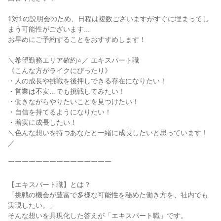
1対1の説明会のため、日程は複数ございますがすぐに埋まってし
まう可能性がございます...

お早めにご予約することをおすすめします！

＼希望勤務エリア確約⭐／ エキスパート職

《こんな方がライクにぴったり》

・人の成長や挑戦を後押しできる存在になりたい！

・営業は不安…でも挑戦してみたい！

・働きながらやりたいことを見つけたい！

・自信を持てるようになりたい！

・着実に成長したい！

＼色んな想いを持つあなたと一緒に成長したいと思っています！
／

￣￣￣￣￣￣￣￣￣￣￣￣￣￣￣

【エキスパート職】とは？

「挑戦の機会が豊富で多様な可能性を秘めた働き方を、社内でも
実現したい。」

そんな想いを具現化した答えが「エキスパート職」です。
