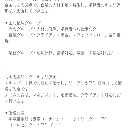
全国にある拠点で、企業の人材不足を解消し、求職者のキャリア
形成を支援していきます。

▼主な配属グループ

・採用グループ：人材の確保、求職者へお仕事紹介

・営業グループ：クライアント提案、スタッフフォロー、案件獲
得

・業務グループ：給与計算、請求対応、電話・来客応対など

-

＼★現場リーダーキャリア★／

エキスパート職での経験を活かし、リーダーやSV、店長として活
躍する道です。

チームの育成、マネジメント、進捗管理、クライアント対応など
を行います。

▼活躍の場

・家電量販店（携帯コーナー）：ユニットリーダー・SV

・コールセンター：SV・チーフ
