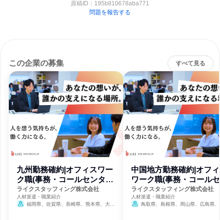
原稿ID：
195b810678aba771
問題を報告する
この企業の募集
すべて見る
九州勤務確約|オフィスワー
中国地方勤務確約|オフィ
ク職(事務・コールセンタ
ワーク職(事務・コール
ー)
タ
ライクスタッフィング株式会社
ライクスタッフィング株式会社
人材派遣・職業紹介
人材派遣・職業紹介
福岡県、佐賀県、長崎県、熊本県、大分
鳥取県、島根県、岡山県、広島県、
県、宮崎県、鹿児島県
7月30日締切
県
7月31日締切