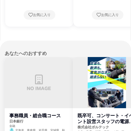
お気に入り
お気に入り
あなたへのおすすめ
事務職員・総合職コース
既卒可、コンサート・イ
ント設営スタッフの電源
日本銀行
金融
門
株式会社ボルテック
北海道、青森県、岩手県、宮城県、秋田