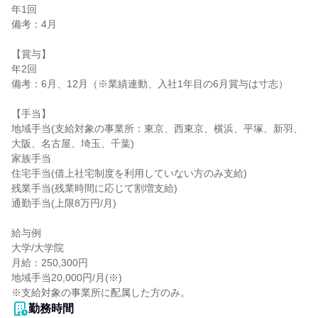
年1回

備考：4月

【賞与】

年2回

備考：6月、12月（※業績連動、入社1年目の6月賞与は寸志）

【手当】

地域手当(支給対象の事業所：東京、西東京、横浜、平塚、新羽、
大阪、名古屋、埼玉、千葉)

家族手当

住宅手当(借上社宅制度を利用していない方のみ支給)

残業手当(残業時間に応じて割増支給)

通勤手当(上限8万円/月)

給与例

大学/大学院

月給：250,300円

地域手当20,000円/月(※)

※支給対象の事業所に配属した方のみ。
勤務時間