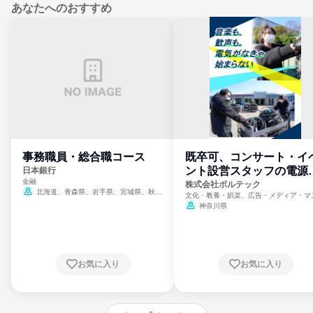
あなたへのおすすめ
事務職員・総合職コース
既卒可、コンサート・イ
ント設営スタッフの電源
日本銀行
金融
門
株式会社ボルテック
北海道、青森県、岩手県、宮城県、秋田
文化・教養・娯楽、広告・メディア・マ
県、山形県、福島県、茨城県、群馬県、埼玉
ミ、電力・ガス・水道・エネルギー
神奈川県
県、東京都、神奈川県、新潟県、富山県、石
川県、福井県、山梨県、長野県、静岡県、愛
知県、京都府、大阪府、兵庫県、鳥取県、島
根県、岡山県、広島県、山口県、徳島県、香
川県、愛媛県、高知県、福岡県、佐賀県、長
お気に入り
お気に入り
崎県、熊本県、大分県、宮崎県、鹿児島県、
沖縄県