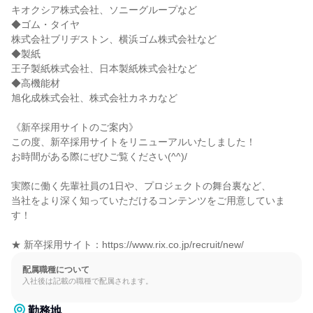
キオクシア株式会社、ソニーグループなど

◆ゴム・タイヤ

株式会社ブリヂストン、横浜ゴム株式会社など

◆製紙

王子製紙株式会社、日本製紙株式会社など

◆高機能材

旭化成株式会社、株式会社カネカなど

《新卒採用サイトのご案内》

この度、新卒採用サイトをリニューアルいたしました！

お時間がある際にぜひご覧ください(^^)/

実際に働く先輩社員の1日や、プロジェクトの舞台裏など、

当社をより深く知っていただけるコンテンツをご用意していま
す！

★ 新卒採用サイト：https://www.rix.co.jp/recruit/new/
配属職種について
入社後は記載の職種で配属されます。
勤務地