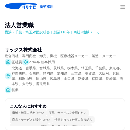
新卒採用
法人営業職
横浜・千葉・埼玉対面説明会｜創業118年｜商社×機械メーカ
リックス株式会社
総合商社・専門商社・卸売、機械・医療機器メーカー、製造・メーカー
正社員
27年卒 新卒採用
北海道、岩手県、宮城県、茨城県、栃木県、埼玉県、千葉県、東京都、
神奈川県、石川県、静岡県、愛知県、三重県、滋賀県、大阪府、兵庫
県、和歌山県、岡山県、広島県、山口県、愛媛県、福岡県、長崎県、熊
本県、大分県、鹿児島県
営業
こんな人におすすめ
機械・機器に携わりたい
商品・サービスを企画したい
商品・サービスを販売したい
情熱を持って仕事に取り組む
コミュニケーションが活発
長く同じ会社に居続けられる