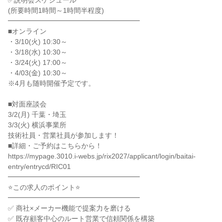
✅説明会スケジュール

(所要時間1時間～1時間半程度)

━━━━━━━━━━━━━━━━━━━

■オンライン

・3/10(火) 10:30～

・3/18(水) 10:30～

・3/24(火) 17:00～

・4/03(金) 10:30～

※4月も随時開催予定です。

■対面座談会

3/2(月) 千葉・埼玉

3/3(火) 横浜事業所

技術社員・営業社員が参加します！

■詳細・ご予約はこちらから！

https://mypage.3010.i-webs.jp/rix2027/applicant/login/baitai-
entry/entrycd/RIC01

━━━━━━━━━━━━━━━━━━━

⭐この求人のポイント⭐

━━━━━━━━━━━━━━━━━━━

✅ 商社×メーカー機能で提案力を磨ける

✅ 既存顧客中心のルート営業で信頼関係を構築
