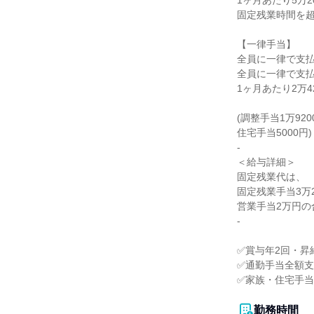
1ヶ月あたり5万2
固定残業時間を超
【一律手当】

全員に一律で支払
全員に一律で支払
1ヶ月あたり2万42
(調整手当1万920
住宅手当5000円)

-

＜給与詳細＞

固定残業代は、

固定残業手当3万2
営業手当2万円の
-

✅賞与年2回・昇給
✅通勤手当全額支
✅家族・住宅手当
勤務時間