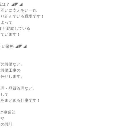
は？ ◢◤◢

互いに支えあい一丸

り組んでいる職場です！

よって

0年と勤続している

ています！

い業務 ◢◤◢

ス設備など、

設備⼯事の

任せします。

理・品質管理など、

して

をまとめる仕事です！

グ事業部

や

の設計
