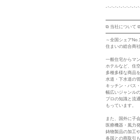
-･-･-･-･-･-･-･-･-･
═══════════

⧉ 当社について ⧉
═══════════

～全国シェアNo.
住まいの総合商社
一般住宅からマン
ホテルなど、住空
多種多様な商品を
水道・下水道の管
キッチン・バス・
幅広いジャンルの
プロの知識と流通
もっています。

また、国外に子会
医療機器・風力発
鋳物製品の加工や
各国との商取引も