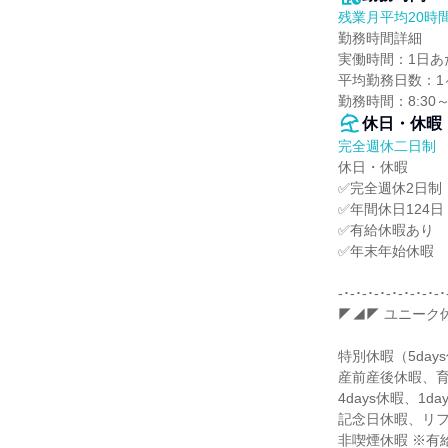
残業月平均20時
勤務時間詳細

実働時間：1日あた
平均勤務日数：1ヶ
勤務時間：8:30
休日・休暇
完全週休二日制
休日・休暇

✅完全週休2日制
✅年間休日124日

✅有給休暇あり

✅年末年始休暇

-･-･-･-･-･-･-･-･-･
◤◢◤ ユニーク休
特別休暇（5days
産前産後休暇、育
4days休暇、1da
記念日休暇、リフ
非喫煙休暇 ※有