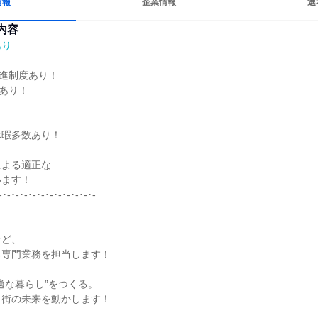
情報
企業情報
選
内容
あり
進制度あり！

あり！

暇多数あり！

よる適正な

ます！

-･-･-･-･-･-･-･-･-･-･-･-



ど、

専門業務を担当します！

適な暮らし”をつくる。

街の未来を動かします！
