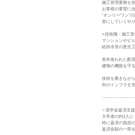
施工管理業務を担
お客様の要望に合
“オンリーワン”
形にしていくやり
⭐技術職・施工管
マンションやビル
給排⽔管の更⽣⼯
⻑年使われた配管
建物の機能を守る
技術を磨きながら
街のインフラを⽀
-･-･-･-･-･-･-･-･-･
✨奨学金返済支援
大卒者の約3人に
特に返済の負担の
返済金額の一部を