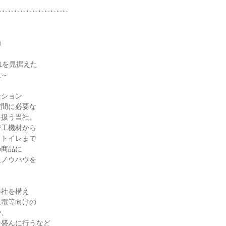
-･-･-･-･-･-･-･-･-･-･-･-



1を見据えた

～

ション

間に必要な

扱う当社。

工機材から

トイレまで

商品に

ノウハウを

社を構え

電等向けの

、

盛んに行うなど
