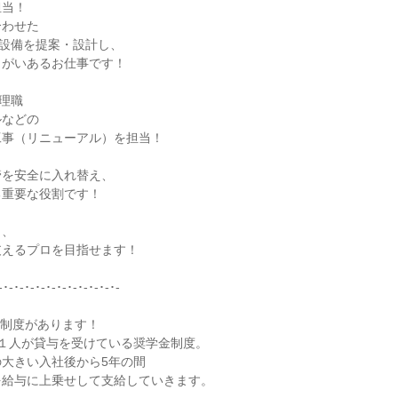
当！

わせた

の設備を提案・設計し、

がいあるお仕事です！

理職

などの

事（リニューアル）を担当！

を安全に⼊れ替え、

重要な役割です！

、

えるプロを⽬指せます！

-･-･-･-･-･-･-･-･-･-･-･-

制度があります！

１人が貸与を受けている奨学金制度。

大きい入社後から5年の間

給与に上乗せして支給していきます。
