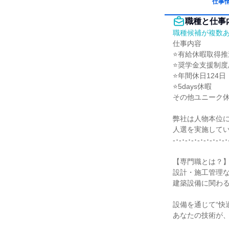
仕事
職種と仕事
職種候補が複数
仕事内容

⭐有給休暇取得推
⭐奨学金支援制度
⭐年間休日124日

⭐5days休暇

その他ユニーク休
弊社は人物本位に
人選を実施してい
-･-･-･-･-･-･-･-･-･
【専門職とは？】
設計・施工管理な
建築設備に関わる
設備を通じて“快
あなたの技術が、