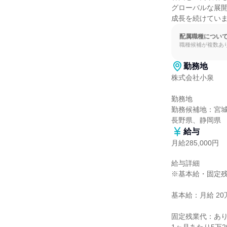
グローバルな展開
成長を続けてい
配属職種につい
職種候補が複数あ
勤務地
株式会社小泉

勤務地

勤務候補地：宮
長野県、静岡県
給与
月給285,000円
給与詳細

※基本給・固定残
基本給：月給 20万
固定残業代：あり