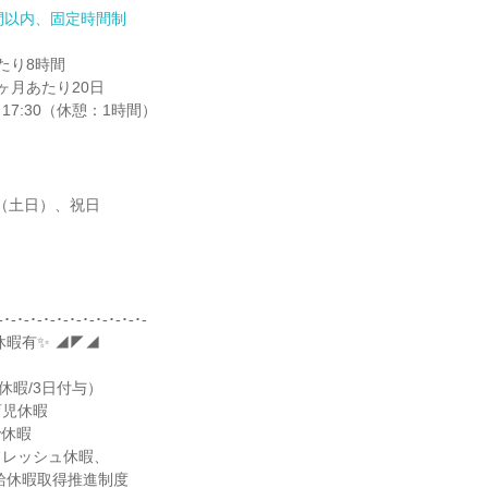
間以内、固定時間制
り8時間

月あたり20日

～17:30（休憩：1時間）
（土日）、祝日

-･-･-･-･-･-･-･-･-･-･-･-

暇有✨ ◢◤◢

休暇/3日付与）

児休暇

y休暇

レッシュ休暇、

給休暇取得推進制度