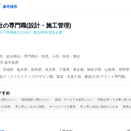
新卒採用
社の専門職(設計・施工管理)
ス◎年間休日124日！創立80年安定企業！
売、総合商社・専門商社・卸売、小売・卸売・商社
年卒 新卒採用
、茨城県、栃木県、群馬県、埼玉県、千葉県、東京都、神奈川県、山梨県、長野県
あり（クリエイティブ/デザイン職、製造・生産工程、建築/土木/プラント専門職）
すすめ
に携わりたい
地域貢献に携わりたい
商品・サービスを販売したい
情熱を持って仕事に取り
ンが活発
常に新しいものに挑戦
チームワークを重視
長く同じ会社に居続けられる
多様
する