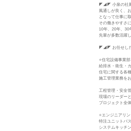
◤◢◤ 小泉の社風
風通しが良く、お
となって仕事に取
その働きやすさに
10年、20年、3
先輩が多数活躍し
◤◢◤ お任せした
⭐住宅設備事業部

給排⽔・衛⽣・ガ
住宅に関する各種
施工管理業務をお
⼯程管理・安全管
現場のリーダーと
プロジェクト全体
⭐エンジニアリン
特注ユニットバス
システムキッチン