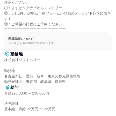
注意ください。

①：まずはリクナビからエントリー

②：3/1以降、説明会予約フォームが登録のメールアドレスに届き
ます

③：ご希望の日程にご予約ください

￣￣￣￣￣￣￣￣￣￣￣￣￣￣￣￣￣
配属職種について
入社後は記載の職種で配属されます。
勤務地
株式会社ソフトバリー

勤務地

名古屋本社、愛知・岐阜・東京の客先勤務場所

勤務候補地：東京都、岐阜県、愛知県
給与
月給220,000円～230,000円
給与詳細

基本給：月給 22万円 〜 23万円
