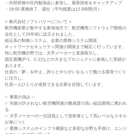
・外部研修や社内勉強会に参加し、最新技術をキャッチアップ

・18:00 業務終了、退社（平均残業は12.5時間/月）

⭐ 株式会社ソフトバリーについて ⭐

航空機産業が集中する東海地方で、航空機用ソフトウェア開発の

会社として29年前に設立されました。

組込系の制御システム、企業の業務システム開発、

ネットワークセキュリティ関連の開発まで幅広く行っています。

特に航空機分野では、大手メーカーと直接取引し、

固定翼機(P-1、C-2)などの大きなプロジェクトに参画した実績が
あります。

社員の「夢」を叶え、誇りとやりがいをもって働ける環境づくり
に注力し、

社員一人ひとりが成長できる企業を目指しています。

✨ 事業の強み ✨

✅ 失敗が許されない航空機関連の難易度の高い組込開発に携われ
る

✅ 大手メーカーの一次請負として技術者として高レベルなスキル
が身につく

✅ 業務システムやインフラ構築など多彩な分野も手掛け、エンジ