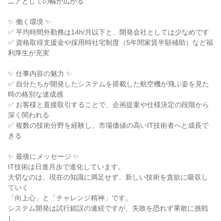
ニアとしての幅が広がる

✨ 働く環境 ✨

✅ 平均時間外勤務は14h/月以下と、開発会社としては少なめです

✅ 資格取得支援金や採用時社宅制度（5年間家賃半額補助）など福
利厚生が充実

✨ 仕事内容の魅力 ✨

✅ 自分たちが開発したシステムを搭載した航空機が飛ぶ姿を見た
時の格別な達成感

✅ お客様と直接取引することで、企画提案や仕様決定の段階から
深く関われる

✅ 複数の技術分野を経験し、市場価値の高いIT技術者へと成長で
きる

✨ 最後にメッセージ ✨

IT技術は日進月歩で進化しています。

大切なのは、現在の知識に満足せず、新しい技術を貪欲に吸収し
ていく

「向上心」と「チャレンジ精神」です。

システム開発は試行錯誤の連続ですが、失敗を恐れず果敢に挑戦
し、
