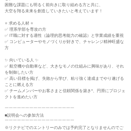
困難な課題にも明るく前向きに取り組める方と共に、

大空を翔る未来を創造していきたいと考えています！

⭐ 求める人材 ⭐

✅ 理系学部を専攻の方

✅ IT職に対する適性（論理的思考能力の確認）と学業成績を重視

✅ コンピューターやモノづくりが好きで、チャレンジ精神旺盛な
方

✨ 向いている人 ✨

✅ 航空機や自動車など、大きなモノの仕組みに興味があり、それ
を制御したい方

✅ 高い目標を掲げ、失敗から学び、粘り強く達成までやり遂げる
ことに燃える方

✅ チームメンバーやお客さまと信頼関係を築き*、円滑にプロジェ
クトを進めたい方

￣￣￣￣￣￣￣￣￣￣￣￣￣￣￣￣￣

■説明会への参加方法

￣￣￣￣￣￣￣￣￣￣￣￣￣￣￣￣￣

※リクナビでのエントリーのみでは予約完了となりませんのでご