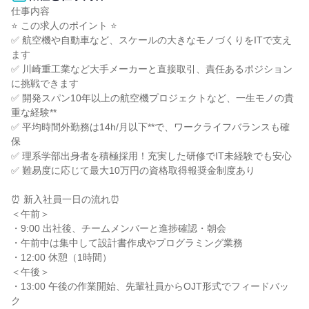
仕事内容

⭐ この求人のポイント ⭐

✅ 航空機や自動車など、スケールの大きなモノづくりをITで支え
ます

✅ 川崎重工業など大手メーカーと直接取引、責任あるポジション
に挑戦できます

✅ 開発スパン10年以上の航空機プロジェクトなど、一生モノの貴
重な経験**

✅ 平均時間外勤務は14h/月以下**で、ワークライフバランスも確
保

✅ 理系学部出身者を積極採用！充実した研修でIT未経験でも安心

✅ 難易度に応じて最大10万円の資格取得報奨金制度あり

⏰ 新入社員一日の流れ⏰

＜午前＞

・9:00 出社後、チームメンバーと進捗確認・朝会

・午前中は集中して設計書作成やプログラミング業務

・12:00 休憩（1時間）

＜午後＞

・13:00 午後の作業開始、先輩社員からOJT形式でフィードバッ
ク
