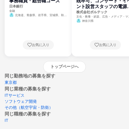
事務職員・総合職コース
既卒可、コンサート・イ
ント設営スタッフの電源
日本銀行
金融
門
株式会社ボルテック
北海道、青森県、岩手県、宮城県、秋田
文化・教養・娯楽、広告・メディア・マ
県、山形県、福島県、茨城県、群馬県、埼玉
ミ、電力・ガス・水道・エネルギー
神奈川県
県、東京都、神奈川県、新潟県、富山県、石
川県、福井県、山梨県、長野県、静岡県、愛
知県、京都府、大阪府、兵庫県、鳥取県、島
根県、岡山県、広島県、山口県、徳島県、香
川県、愛媛県、高知県、福岡県、佐賀県、長
お気に入り
お気に入り
崎県、熊本県、大分県、宮崎県、鹿児島県、
沖縄県
トップページへ
同じ勤務地の募集を探す
東京都
同じ業種の募集を探す
ITサービス
ソフトウェア開発
その他（航空宇宙・防衛）
同じ職種の募集を探す
IT