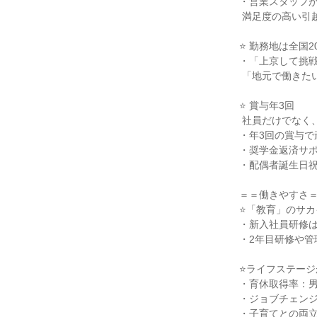
・営業スタッフが
 満足度の高い引越プランを作っています。

⭐ 勤務地は全国
・「上京して挑戦
 「地元で働きたい」もどっちも叶えられる！

⭐ 賞与年3回

 社員だけでなく、家族も大切にする福利厚生有

・年3回の賞与で
・奨学金返済サポ
・配偶者誕生日祝
＝＝働きやすさ＝
⭐「教育」のサカ
・新入社員研修は
・2年目研修や管
⭐ライフステージ
・育休取得率：男性
・ジョブチェンジ
・子育てとの両