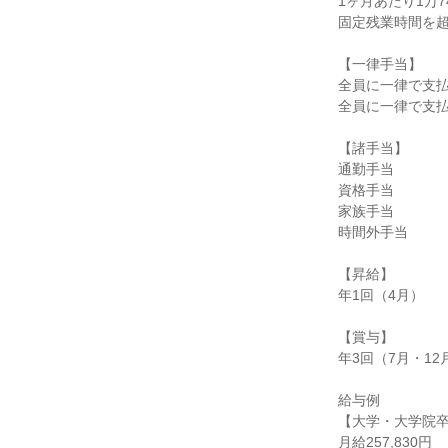
1ヶ月あたり1万7
固定残業時間を超
【一律手当】

全員に一律で支払
全員に一律で支払
【諸手当】

通勤手当

資格手当

家族手当

時間外手当

【昇給】

年1回（4月）

【賞与】

年3回（7月・12
給与例

【大学・大学院卒
月給257,830円
