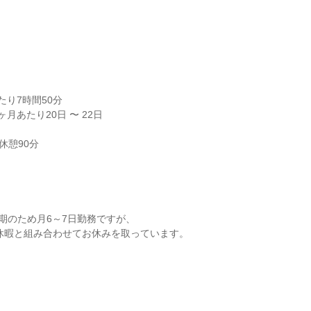


り7時間50分

月あたり20日 〜 22日

休憩90分
期のため月6～7日勤務ですが、
