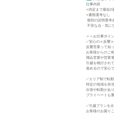
仕事内容

⭐内定まで最短2週
⭐書類選考なし

 個別の説明選考会からスタートなので

 不安な点・気になる点を解消して選考できます！

＝＝お仕事ポイン
✅安心の≪反響≫
反響営業って知っ
お客様からのご相
飛込営業や営業電
引越を検討されて
進めるので安心で
✅エリア制で転勤
特定の地域を担当
出張や転勤があり
プライベートも重
✅引越プランを企
お客様のお困りご