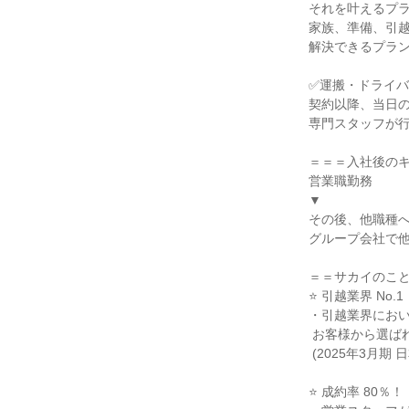
それを叶えるプラ
家族、準備、引越
解決できるプラン
✅運搬・ドライバ
契約以降、当日の
専門スタッフが行
＝＝＝入社後のキ
営業職勤務

▼

その後、他職種へ
グループ会社で他
＝＝サカイのこと
⭐ 引越業界 No.1！
・引越業界において
 お客様から選ばれています。

 (2025年3月期 日本流通新聞調べ)

⭐ 成約率 80％！
