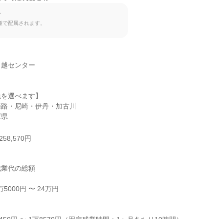
て
種で配属されます。
越センター

を選べます】

路・尼崎・伊丹・加古川

庫県
58,570円
業代の総額

000円 〜 24万円


