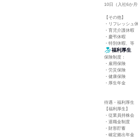
10日（入社6か月後
【その他】

・リフレッシュ休
・育児介護休暇

・慶弔休暇

・特別休暇、等
福利厚生
保険制度：

・雇用保険

・労災保険

・健康保険

・厚生年金

待遇・福利厚生

【福利厚生】

・従業員持株会

・退職金制度

・財形貯蓄

・確定拠出年金
