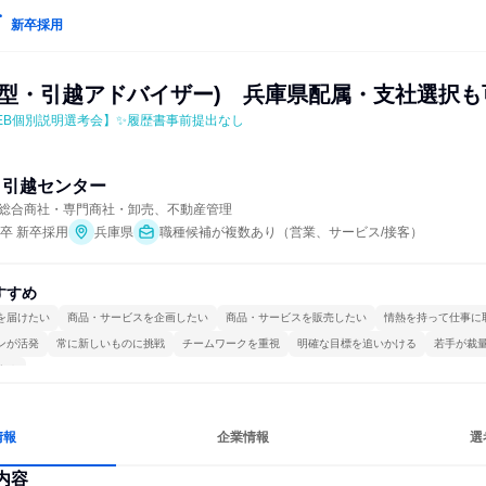
新卒採用
響型・引越アドバイザー)　兵庫県配属・支社選択も
EB個別説明選考会】✨履歴書事前提出なし
イ引越センター
総合商社・専門商社・卸売、不動産管理
年卒 新卒採用
兵庫県
職種候補が複数あり（営業、サービス/接客）
すすめ
を届けたい
商品・サービスを企画したい
商品・サービスを販売したい
情熱を持って仕事に
ンが活発
常に新しいものに挑戦
チームワークを重視
明確な目標を追いかける
若手が裁
する
情報
企業情報
選
内容