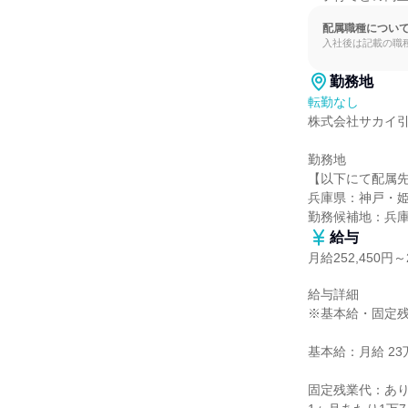
配属職種につい
入社後は記載の職
勤務地
転勤なし
株式会社サカイ引
勤務地

【以下にて配属先
兵庫県：神戸・姫
勤務候補地：兵
給与
月給252,450円～2
給与詳細

※基本給・固定残
基本給：月給 23万5
固定残業代：あり