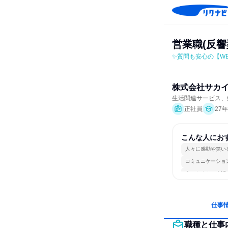
営業職(反
✨質問も安心の【W
株式会社サカ
生活関連サービス、
正社員
27
こんな人にお
人々に感動や笑い
コミュニケーショ
人とたくさん会話
仕事
職種と仕事