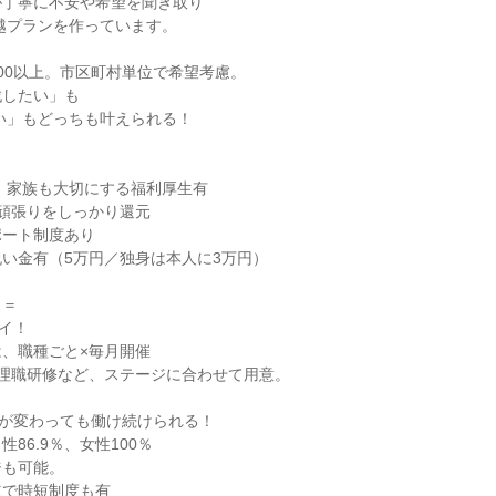
丁寧に不安や希望を聞き取り

200以上。市区町村単位で希望考慮。

したい」も

頑張りをしっかり還元

ート制度あり

い金有（5万円／独身は本人に3万円）

＝

イ！

、職種ごと×毎月開催

理職研修など、ステージに合わせて用意。

が変わっても働け続けられる！

86.9％、女性100％

も可能。

立で時短制度も有