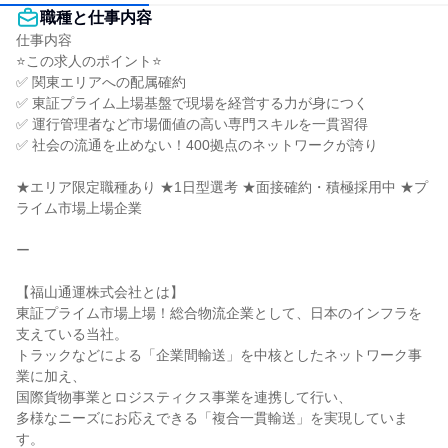
職種と仕事内容
仕事内容

⭐この求人のポイント⭐

✅ 関東エリアへの配属確約

✅ 東証プライム上場基盤で現場を経営する力が身につく

✅ 運行管理者など市場価値の高い専門スキルを一貫習得

✅ 社会の流通を止めない！400拠点のネットワークが誇り

★エリア限定職種あり ★1日型選考 ★面接確約・積極採用中 ★プ
ライム市場上場企業

ー

【福山通運株式会社とは】

東証プライム市場上場！総合物流企業として、日本のインフラを
支えている当社。

トラックなどによる「企業間輸送」を中核としたネットワーク事
業に加え、

国際貨物事業とロジスティクス事業を連携して行い、

多様なニーズにお応えできる「複合一貫輸送」を実現していま
す。
