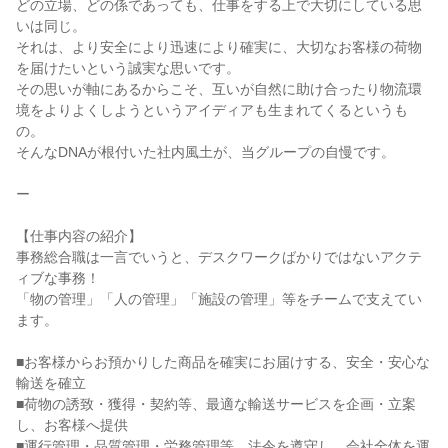
どの立場、どの係であっても、仕事をする上で大切にしている思
いは同じ。

それは、より安全により迅速により確実に、大切なお客様の荷物
を届けたいという誠実な思いです。

その思いが軸にあるからこそ、互いが自然に助け合ったり物流環
境をよりよくしようというアイディアも生まれてくるというも
の。

そんなDNAが根付いた社内風土が、当グループの自慢です。

ー

【仕事内容の紹介】

事務総合職は一言でいうと、デスクワークばかりではないアクテ
ィブな事務！

「物の管理」「人の管理」「施設の管理」等をチームで支えてい
ます。

■お客様からお預かりした商品を確実にお届けする、安全・安心な
輸送を確立

■荷物の誘致・獲得・契約等、最適な輸送サービスを企画・立案
し、お客様へ提供

■運行管理・品質管理・労務管理等、法令を遵守し、会社全体を運