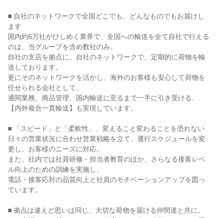
■ 自社のネットワークで全国どこでも、どんなものでもお届けし
ます

国内約6万社がひしめく業界で、全国への輸送を全て自社で行える
のは、当グループを含め数社のみ。

自社の支店を拠点に、自社のネットワークで、定期的に荷物を輸
送しております。

更にそのネットワークを活かし、海外のお客様も安心して荷物を
任せられる会社として、

通関業務、商品管理、国内輸送に至るまで一手に引き受ける、
【内外複合一貫輸送】も実現しています。

■ 「スピード」と「柔軟性」、変えること変わることを恐れない

日々の営業状況に合わせ営業戦略を立て、運行スケジュールを変
更し、お客様のニーズに対応。

また、社内では社員研修・担当者教育のほか、さらなる接客レベ
ル向上のための訓練を実施し、

電話・接客応対の品質向上と社員のモチベーションアップを図っ
ています。

■ 拠点は違えど思いは同じ、大切な荷物を届ける仲間達と共に。
