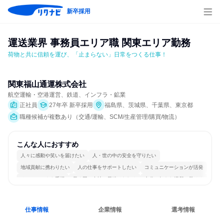
新卒採用
運送業界 事務員エリア職 関東エリア勤務
荷物と共に信頼を運び、「止まらない」日常をつくる仕事！
関東福山通運株式会社
航空運輸・空港運営、鉄道、インフラ・鉱業
正社員
27年卒 新卒採用
福島県、茨城県、千葉県、東京都
職種候補が複数あり（交通/運輸、SCM/生産管理/購買/物流）
こんな人におすすめ
人々に感動や笑いを届けたい
人・世の中の安全を守りたい
地域貢献に携わりたい
人の仕事をサポートしたい
コミュニケーションが活発
チームワークを重視
長く同じ会社に居続けられる
自分の好きな場所で働ける
多様な職種の人と関われる
人とたくさん会話する
仕事情報
企業情報
選考情報