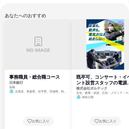
あなたへのおすすめ
事務職員・総合職コース
既卒可、コンサート・イ
ント設営スタッフの電源
日本銀行
金融
門
株式会社ボルテック
北海道、青森県、岩手県、宮城県、秋田
文化・教養・娯楽、広告・メディア・マ
県、山形県、福島県、茨城県、群馬県、埼玉
ミ、電力・ガス・水道・エネルギー
神奈川県
県、東京都、神奈川県、新潟県、富山県、石
川県、福井県、山梨県、長野県、静岡県、愛
知県、京都府、大阪府、兵庫県、鳥取県、島
根県、岡山県、広島県、山口県、徳島県、香
川県、愛媛県、高知県、福岡県、佐賀県、長
お気に入り
お気に入り
崎県、熊本県、大分県、宮崎県、鹿児島県、
沖縄県