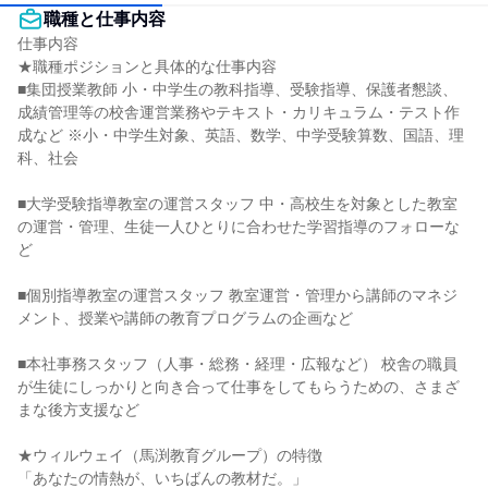
職種と仕事内容
仕事内容

★職種ポジションと具体的な仕事内容

■集団授業教師 小・中学生の教科指導、受験指導、保護者懇談、
成績管理等の校舎運営業務やテキスト・カリキュラム・テスト作
成など ※小・中学生対象、英語、数学、中学受験算数、国語、理
科、社会

■大学受験指導教室の運営スタッフ 中・高校生を対象とした教室
の運営・管理、生徒一人ひとりに合わせた学習指導のフォローな
ど

■個別指導教室の運営スタッフ 教室運営・管理から講師のマネジ
メント、授業や講師の教育プログラムの企画など

■本社事務スタッフ（人事・総務・経理・広報など） 校舎の職員
が生徒にしっかりと向き合って仕事をしてもらうための、さまざ
まな後方支援など

★ウィルウェイ（馬渕教育グループ）の特徴

「あなたの情熱が、いちばんの教材だ。」
