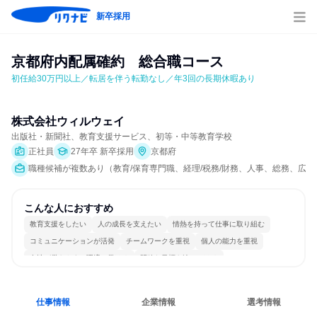
新卒採用
京都府内配属確約　総合職コース
初任給30万円以上／転居を伴う転勤なし／年3回の長期休暇あり
株式会社ウィルウェイ
出版社・新聞社、教育支援サービス、初等・中等教育学校
正社員
27年卒 新卒採用
京都府
職種候補が複数あり（教育/保育専門職、経理/税務/財務、人事、総務、広報/
こんな人におすすめ
教育支援をしたい
人の成長を支えたい
情熱を持って仕事に取り組む
コミュニケーションが活発
チームワークを重視
個人の能力を重視
女性が働きやすい環境で働ける
明確な目標を追いかける
一つの専門分野を極める
人とたくさん会話する
仕事情報
企業情報
選考情報