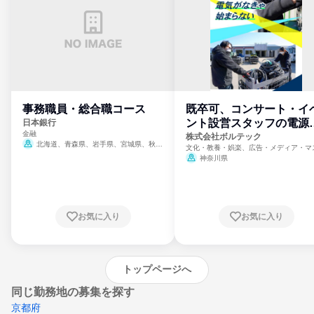
事務職員・総合職コース
既卒可、コンサート・イ
ント設営スタッフの電源
日本銀行
金融
門
株式会社ボルテック
北海道、青森県、岩手県、宮城県、秋田
文化・教養・娯楽、広告・メディア・マ
県、山形県、福島県、茨城県、群馬県、埼玉
ミ、電力・ガス・水道・エネルギー
神奈川県
県、東京都、神奈川県、新潟県、富山県、石
川県、福井県、山梨県、長野県、静岡県、愛
知県、京都府、大阪府、兵庫県、鳥取県、島
根県、岡山県、広島県、山口県、徳島県、香
川県、愛媛県、高知県、福岡県、佐賀県、長
お気に入り
お気に入り
崎県、熊本県、大分県、宮崎県、鹿児島県、
沖縄県
トップページへ
同じ勤務地の募集を探す
京都府