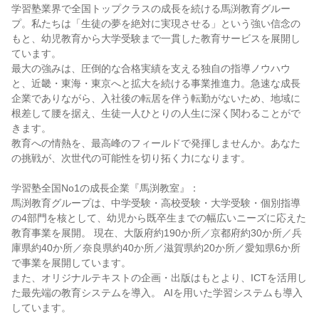
学習塾業界で全国トップクラスの成長を続ける馬渕教育グルー
プ。私たちは「生徒の夢を絶対に実現させる」という強い信念の
もと、幼児教育から大学受験まで一貫した教育サービスを展開し
ています。

最大の強みは、圧倒的な合格実績を支える独自の指導ノウハウ
と、近畿・東海・東京へと拡大を続ける事業推進力。急速な成長
企業でありながら、入社後の転居を伴う転勤がないため、地域に
根差して腰を据え、生徒一人ひとりの人生に深く関わることがで
きます。

教育への情熱を、最高峰のフィールドで発揮しませんか。あなた
の挑戦が、次世代の可能性を切り拓く力になります。

学習塾全国No1の成長企業『馬渕教室』：

馬渕教育グループは、中学受験・高校受験・大学受験・個別指導
の4部門を核として、幼児から既卒生までの幅広いニーズに応えた
教育事業を展開。 現在、大阪府約190か所／京都府約30か所／兵
庫県約40か所／奈良県約40か所／滋賀県約20か所／愛知県6か所
で事業を展開しています。

また、オリジナルテキストの企画・出版はもとより、ICTを活用し
た最先端の教育システムを導入。 AIを用いた学習システムも導入
しています。
