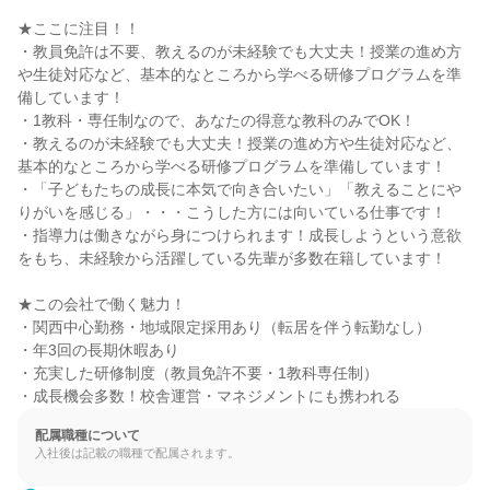
★ここに注目！！

・教員免許は不要、教えるのが未経験でも大丈夫！授業の進め方
や生徒対応など、基本的なところから学べる研修プログラムを準
備しています！

・1教科・専任制なので、あなたの得意な教科のみでOK！

・教えるのが未経験でも大丈夫！授業の進め方や生徒対応など、
基本的なところから学べる研修プログラムを準備しています！

・「子どもたちの成長に本気で向き合いたい」「教えることにや
りがいを感じる」・・・こうした方には向いている仕事です！

・指導力は働きながら身につけられます！成長しようという意欲
をもち、未経験から活躍している先輩が多数在籍しています！

★この会社で働く魅力！

・関西中心勤務・地域限定採用あり（転居を伴う転勤なし）

・年3回の長期休暇あり

・充実した研修制度（教員免許不要・1教科専任制）

・成長機会多数！校舎運営・マネジメントにも携われる
配属職種について
入社後は記載の職種で配属されます。