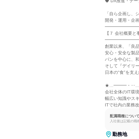
◆ DX推進・デ
「自ら企画し、シ
開発・運用・企画
━━━━━━━━
【７ 会社概要と
━━━━━━━━
創業以来、「良品
安心・安全な製品
パンを中心に、和
そして『デイリー
日本の“食”を支え
★…━━━・‥…
会社全体のIT環
幅広い知識やスキ
ITで社内の業務
配属職種につい
入社後は記載の職
勤務地