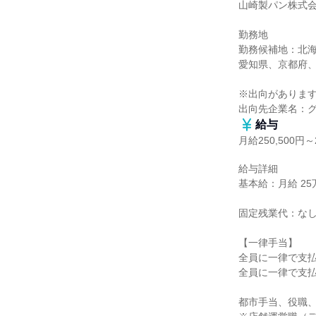
山崎製パン株式会
勤務地

勤務候補地：北
愛知県、京都府、
※出向があります
出向先企業名：
給与
月給250,500円～2
給与詳細

基本給：月給 25万5
固定残業代：なし
【一律手当】

全員に一律で支払
全員に一律で支払
都市手当、役職、