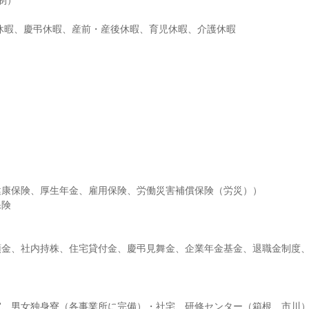
）

給休暇、慶弔休暇、産前・産後休暇、育児休暇、介護休暇
康保険、厚生年金、雇用保険、労働災害補償保険（労災））

険

預金、社内持株、住宅貸付金、慶弔見舞金、企業年金基金、退職金制度
室、男女独身寮（各事業所に完備）・社宅、研修センター（箱根、市川