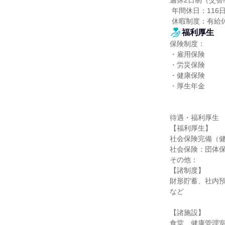
週休2日制（交替制
 年間休日：116日

 休暇制度：有
福利厚生
保険制度：

・雇用保険

・労災保険

・健康保険

・厚生年金

待遇・福利厚生

【福利厚生】

社会保険完備（健
社会保険：団体保
その他：

【諸制度】

財形貯蓄、社内
など

【諸施設】

食堂、健康管理