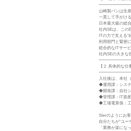
━━━━━━━━
山崎製パンは生産
一貫して手がける
日本最大級の総合
社内SEは、この
ITの力で支える“
利用部門と緊密に
総合的なITサー
社内SEの大きな
━━━━━━━━
【２ 具体的な仕事
━━━━━━━━
入社後は、本社（
◆運用課：システ
◆開発課：自社シ
◆管理課：IT資産
◆工場電算係：工
SIerのようにお
自分たちが“ユー
「業務が楽になっ