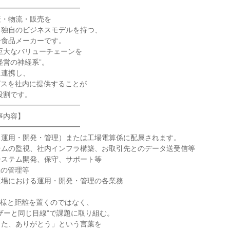
━━━━━━━━━━━

・物流・販売を

独自のビジネスモデルを持つ、

食品メーカーです。

巨大なバリューチェーンを

経営の神経系”。

連携し、

ビスを社内に提供することが

役割です。

━━━━━━━━━━━

内容】

━━━━━━━━━━━

運用・開発・管理）または工場電算係に配属されます。

ムの監視、社内インフラ構築、お取引先とのデータ送受信等

ステム開発、保守、サポート等

の管理等

場における運用・開発・管理の各業務

客様と距離を置くのではなく、

ザーと同じ目線”で課題に取り組む。

た、ありがとう」という言葉を
