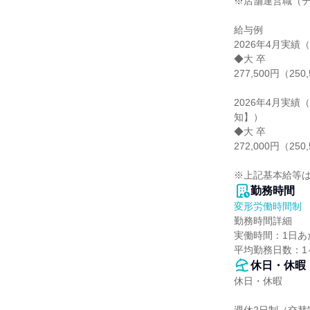
※店舗運営職（デ
給与例

2026年4月実績
◆大 卒

277,500円（250
2026年4月実
知】）

◆大 卒

272,000円（250
※上記基本給等
勤務時間
変形労働時間制
勤務時間詳細

実働時間：1日あた
平均勤務日数：1ヶ
休日・休暇
休日・休暇
