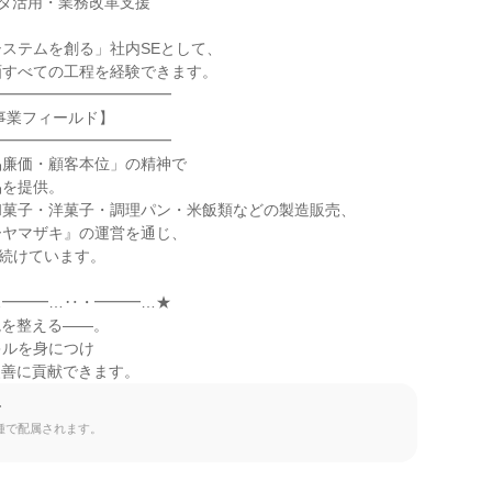
ータ活用・業務改革支援

ステムを創る」社内SEとして、

すべての工程を経験できます。

━━━━━━━━━━━

事業フィールド】

━━━━━━━━━━━

廉価・顧客本位」の精神で

を提供。

菓子・洋菓子・調理パン・米飯類などの製造販売、

ヤマザキ』の運営を通じ、

続けています。

━━━…‥・━━━…★

境を整える――。

ルを身につけ

改善に貢献できます。
て
種で配属されます。