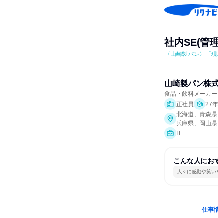
社内SE(管
〈山崎製パン〉「現
山崎製パン株
食品・飲料メーカー
正社員
27
北海道、青森県
兵庫県、岡山県
IT
こんな人にお
人々に感動や笑い
仕事