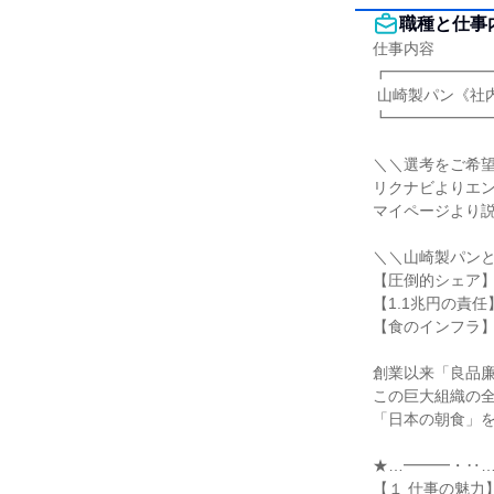
職種と仕事
仕事内容

┏━━━━━━━
 山崎製パン《社内SE職》 新卒採用

┗━━━━━━━
＼＼選考をご希望
リクナビよりエン
マイページより説
＼＼山崎製パンと
【圧倒的シェア】
【1.1兆円の責
【食のインフラ】
創業以来「良品廉
この巨大組織の全
「日本の朝食」を
★…━━━・‥…
【１ 仕事の魅力】