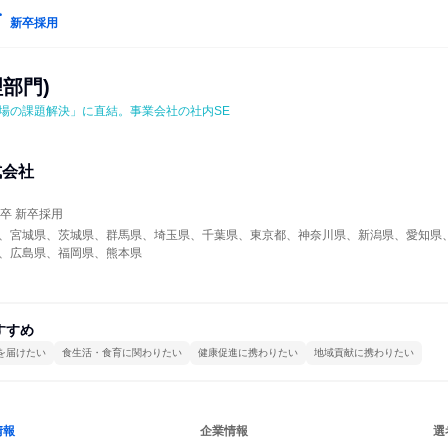
新卒採用
理部門)
場の課題解決」に直結。事業会社の社内SE
式会社
年卒 新卒採用
、宮城県、茨城県、群馬県、埼玉県、千葉県、東京都、神奈川県、新潟県、愛知県
、広島県、福岡県、熊本県
すすめ
を届けたい
食生活・食育に関わりたい
健康促進に携わりたい
地域貢献に携わりたい
情報
企業情報
選