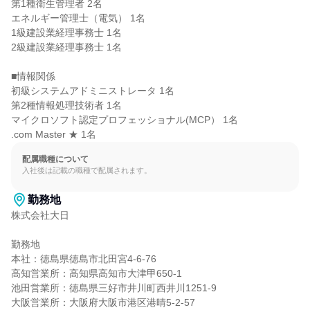
第1種衛生管理者 2名

エネルギー管理士（電気） 1名

1級建設業経理事務士 1名

2級建設業経理事務士 1名

■情報関係

初級システムアドミニストレータ 1名

第2種情報処理技術者 1名

マイクロソフト認定プロフェッショナル(MCP） 1名

.com Master ★ 1名
配属職種について
入社後は記載の職種で配属されます。
勤務地
株式会社大日

勤務地

本社：徳島県徳島市北田宮4-6-76

高知営業所：高知県高知市大津甲650-1

池田営業所：徳島県三好市井川町西井川1251-9

大阪営業所：大阪府大阪市港区港晴5-2-57
