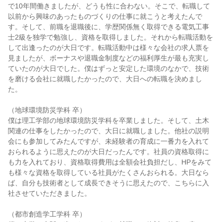
で10年間働きましたが、どうも性に合わない。そこで、転職して
以前から興味のあったものづくりの仕事に就こうと考えたんで
す。そして、前職を退職後に、学歴関係無く取得できる電気工事
士2級を独学で勉強し、資格を取得しました。それから転職活動を
して出逢ったのが大日です。転職活動中は様々な会社の求人票を
見ましたが、ボーナスや退職金制度などの福利厚生が最も充実し
ていたのが大日でした。僕はずっと安定した環境のなかで、技術
を磨ける会社に就職したかったので、大日への転職を決めまし
た。

（地球環境防災学科 卒）

僕は理工学部の地球環境防災学科を卒業しました。そして、土木
関連の仕事をしたかったので、大日に就職しました。他社の説明
会にも参加してみたんですが、未経験者の育成に一番力を入れて
おられるように思えたのが大日だったんです。社員の資格取得に
も力を入れており、資格取得費用は全額会社負担だし、HPをみて
も様々な資格を取得している社員がたくさんおられる。大日なら
ば、自分も技術者として成長できそうに思えたので、こちらに入
社させていただきました。

（都市創造学工学科 卒）
