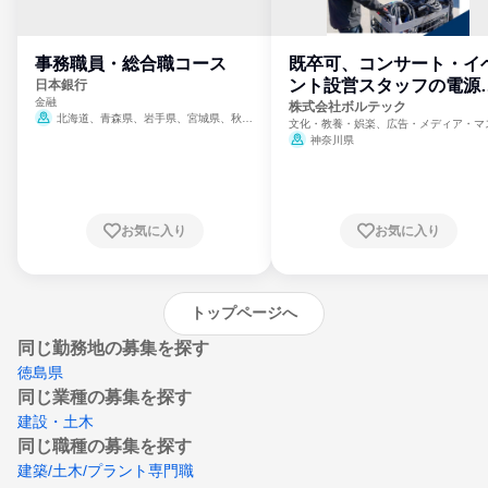
事務職員・総合職コース
既卒可、コンサート・イ
ント設営スタッフの電源
日本銀行
金融
門
株式会社ボルテック
北海道、青森県、岩手県、宮城県、秋田
文化・教養・娯楽、広告・メディア・マ
県、山形県、福島県、茨城県、群馬県、埼玉
ミ、電力・ガス・水道・エネルギー
神奈川県
県、東京都、神奈川県、新潟県、富山県、石
川県、福井県、山梨県、長野県、静岡県、愛
知県、京都府、大阪府、兵庫県、鳥取県、島
根県、岡山県、広島県、山口県、徳島県、香
川県、愛媛県、高知県、福岡県、佐賀県、長
お気に入り
お気に入り
崎県、熊本県、大分県、宮崎県、鹿児島県、
沖縄県
トップページへ
同じ勤務地の募集を探す
徳島県
同じ業種の募集を探す
建設・土木
同じ職種の募集を探す
建築/土木/プラント専門職