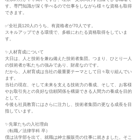
す。専門知識が深く学べるので仕事をしながら様々な資格も取得
できます。

✅全社員120人のうち、有資格者が70人です。

スキルアップできる環境で、多岐にわたる資格取得をしていま
す。

✨人材育成について

大日は、人と技術を兼ね備えた技術者集団。つまり、ひとり一人
の技術者が私たちの強みであり、財産なのです。

だから、人材育成は当社の最重要テーマとして日々取り組んでい
ます。

当社の現在、そして未来を支える技術力の養成、そして、お客様
やお取引先との良好な信頼関係を構築できる人間力の養成を目的
として、

今後も社員教育にはさらに注力し、技術者集団の更なる成長を目
指しています。

✨先輩たちの入社理由

（転職／法律学科 卒）

僕は法学部を出て、就職は紳士服販売の仕事に就きました。そこ