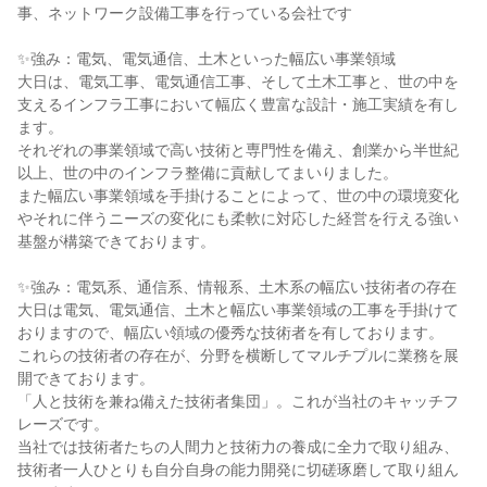
事、ネットワーク設備工事を行っている会社です

✨強み：電気、電気通信、土木といった幅広い事業領域

大日は、電気工事、電気通信工事、そして土木工事と、世の中を
支えるインフラ工事において幅広く豊富な設計・施工実績を有し
ます。

それぞれの事業領域で高い技術と専門性を備え、創業から半世紀
以上、世の中のインフラ整備に貢献してまいりました。

また幅広い事業領域を手掛けることによって、世の中の環境変化
やそれに伴うニーズの変化にも柔軟に対応した経営を行える強い
基盤が構築できております。

✨強み：電気系、通信系、情報系、土木系の幅広い技術者の存在

大日は電気、電気通信、土木と幅広い事業領域の工事を手掛けて
おりますので、幅広い領域の優秀な技術者を有しております。

これらの技術者の存在が、分野を横断してマルチプルに業務を展
開できております。

「人と技術を兼ね備えた技術者集団」。これが当社のキャッチフ
レーズです。

当社では技術者たちの人間力と技術力の養成に全力で取り組み、
技術者一人ひとりも自分自身の能力開発に切磋琢磨して取り組ん