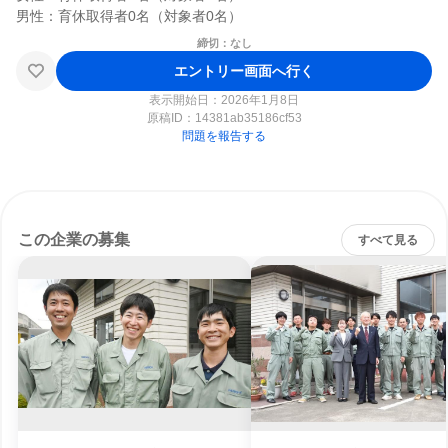
締切：なし
エントリー画面へ行く
表示開始日：2026年1月8日
原稿ID：
14381ab35186cf53
問題を報告する
この企業の募集
すべて見る