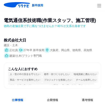
新卒採用
電気通信系技術職(作業スタッフ、施工管理)
徳島の老舗企業で手に職をつけませんか？40％が文系出身者です
株式会社大日
建設・土木
正社員
27年卒 新卒採用
大阪府、岡山県、徳島県、高知県
建築/土木/プラント専門職
こんな人におすすめ
人・世の中の安全を守りたい
都市・街づくりがしたい
地域貢献に携わりたい
商品・サービスを製作したい
プロジェクトを推進したい
チームを統率したい
冷静に仕事に取り組む
チームワークを重視
長く同じ会社に居続けられる
一つの専門分野を極める
仕事情報
企業情報
選考情報