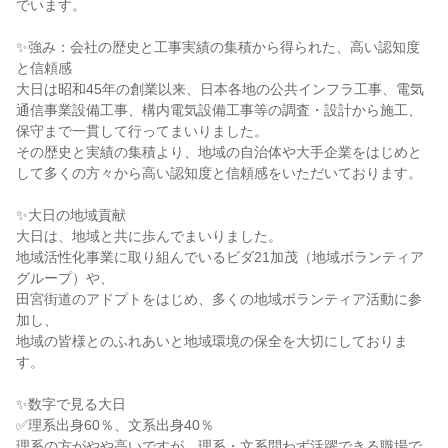
でいます。

✨強み：会社の歴史と工事実績の集積から得られた、高い認知度
と信頼感

大日は昭和45年の創業以来、日本各地の公共インフラ工事、電気
通信事業設備工事、構内電気設備工事等の調査・設計から施工、
保守まで一貫して行ってまいりました。

その歴史と実績の集積より、地域の自治体や大手企業をはじめと
して多くの方々から高い認知度と信頼感をいただいております。

✨大日の地域貢献

大日は、地域と共に歩んでまいりました。

地域活性化事業に取り組んでいるビダ21加茂（地域ボランティア
グループ）や、

田宮街道のアドプトをはじめ、多くの地域ボランティア活動に参
加し、

地域の皆様とのふれあいと地域環境の保全を大切にしておりま
す。

✨数字で見る大日

✅理系出身60％、文系出身40％

理系の方がやや高いですが、理系・文系問わず活躍できる職場で