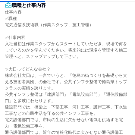
職種と仕事内容
仕事内容

✅職種

電気通信系技術職（作業スタッフ、施工管理）

✅仕事内容

入社当初は作業スタッフからスタートしていただき、現場で何を
しているのかを学んでください。将来的には現場を管理する施工
管理へと、ステップアップして下さい。

✨大日ってどんな会社？

株式会社大日は、一言でいうと、「徳島の街づくりを基礎から支
える技術者集団」の会社です。公共インフラ整備で徳島県トップ
クラスの実績を誇ります。

公共インフラ整備は「建設部門」「電気設備部門」「通信設備部
門」と多岐にわたります。

建設部門では、橋梁上・下部工事、河川工事、護岸工事、下水道
工事などの市民生活を守る公共インフラ工事を。

電気設備部門では、市民の生活に欠かせない電気を供給する電
力・電気設備工事を。

通信設備部門では、近年の情報化時代に欠かせない通信設備工