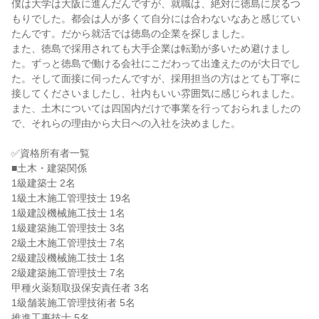
僕は大学は大阪に進んだんですが、就職は、絶対に徳島に戻るつ
もりでした。都会は人が多くて自分には合わないなあと感じてい
たんです。だから就活では徳島の企業を探しました。

また、徳島で採用されても大手企業は転勤が多いため避けまし
た。ずっと徳島で働ける会社にこだわって出逢えたのが大日でし
た。そして面接に伺ったんですが、採用担当の方はとても丁寧に
接してくださいましたし、社内もいい雰囲気に感じられました。
また、土木については四国内だけで事業を行っておられましたの
で、それらの理由から大日への入社を決めました。

✅資格所有者一覧

■土木・建築関係

1級建築士 2名

1級土木施工管理技士 19名

1級建設機械施工技士 1名

1級建築施工管理技士 3名

2級土木施工管理技士 7名

2級建設機械施工技士 1名

2級建築施工管理技士 7名

甲種火薬類取扱保安責任者 3名

1級舗装施工管理技術者 5名

推進工事技士 5名
