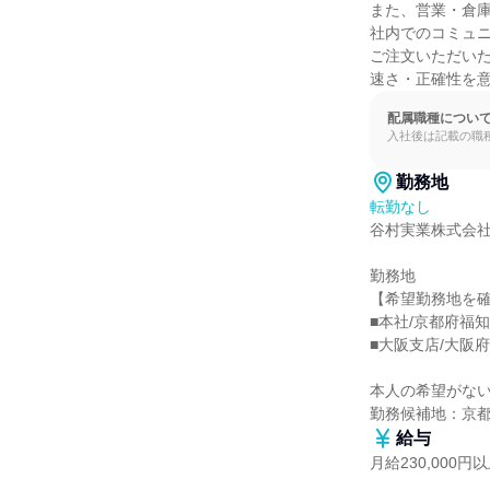
また、営業・倉庫
社内でのコミュニ
ご注文いただいた
速さ・正確性を
配属職種につい
入社後は記載の職
勤務地
転勤なし
谷村実業株式会社
勤務地

【希望勤務地を確
■本社/京都府福知
■大阪支店/大阪府
本人の希望がない
勤務候補地：京
給与
月給230,000円