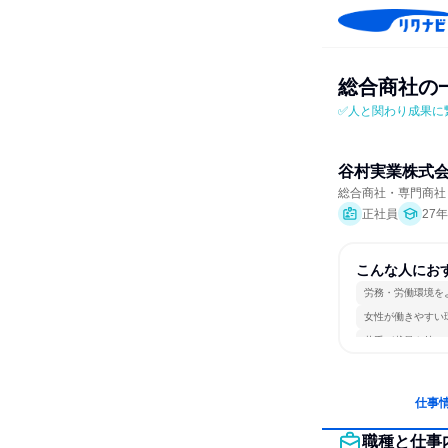
総合商社の一
✅人と関わり成果に
谷村実業株式
総合商社・専門商社
正社員
27
こんな人にお
労務・労働環境を
女性が働きやすい
若手が裁量を持て
仕事
職種と仕事