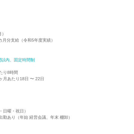
）

8カ月分支給（令和5年度実績）

間以内、固定時間制
り8時間

月あたり18日 〜 22日

・日曜・祝日）

出勤あり（年始 経営会議、年末 棚卸）
