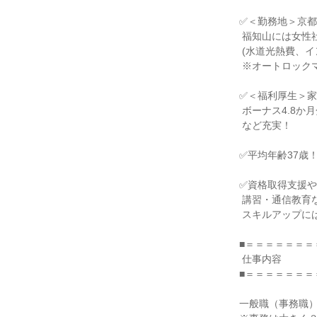
✅＜勤務地＞京都
 福知山には女性社員寮あり！

 (水道光熱費、インターネット込みで月1万5000円)

 ※オートロックマンション

✅＜福利厚生＞家
 ボーナス4.8か月分支給・土日祝休

 など充実！

✅平均年齢37歳！
✅資格取得支援や
 講習・通信教育など社員の

 スキルアップには力を惜しみません！

■＝＝＝＝＝＝＝
 仕事内容

■＝＝＝＝＝＝＝
一般職（事務職）