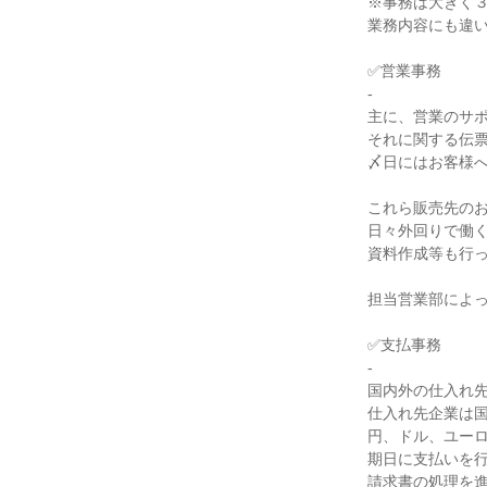
※事務は大きく３
業務内容にも違い
✅営業事務

-

主に、営業のサポ
それに関する伝票
〆日にはお客様へ
これら販売先のお
日々外回りで働く
資料作成等も行っ
担当営業部によっ
✅支払事務

-

国内外の仕入れ先
仕入れ先企業は国
円、ドル、ユーロ
期日に支払いを行
請求書の処理を進