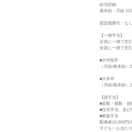
給与詳細

基本給：月給 23万
固定残業代：なし
【一律手当】

全員に一律で支払
全員に一律で支払
■大学院卒

（月給/基本給）235
■大学卒

（月給/基本給）230
【諸手当】

■皆勤・精勤・役
■住宅手当、及び
■家族手当

配偶者10,000円/月
子ども一人当たり4,