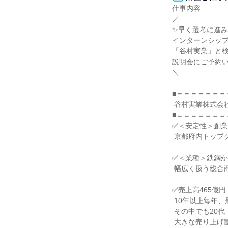
仕事内容

／

✨早く選考に進み
インターンシップ
「谷村実業」と検
説明会にご予約い
＼

■＝＝＝＝＝＝＝
 谷村実業株式会社とは

■＝＝＝＝＝＝＝
✅＜安定性＞創業1
 京都府内トップクラス企業

✅＜業種＞鉄鋼か
 幅広く扱う総合商社

✅売上高465億円（
 10年以上毎年、最高売上高更新中！

 その中でも20代・30代の社員が

 大きな売り上げ割合を担っています
