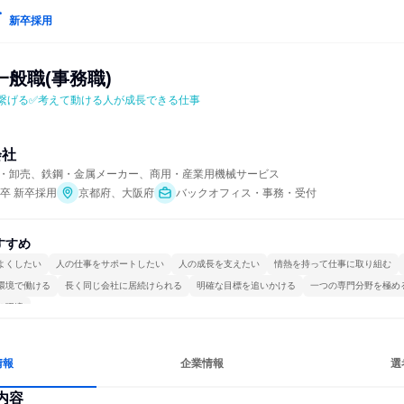
新卒採用
般職(事務職)
繋げる✅考えて動ける人が成長できる仕事
会社
・卸売、鉄鋼・金属メーカー、商用・産業用機械サービス
年卒 新卒採用
京都府、大阪府
バックオフィス・事務・受付
すすめ
よくしたい
人の仕事をサポートしたい
人の成長を支えたい
情熱を持って仕事に取り組む
環境で働ける
長く同じ会社に居続けられる
明確な目標を追いかける
一つの専門分野を極め
る環境
情報
企業情報
選
内容