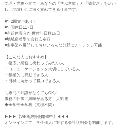
文理・専攻不問で、あなたの「学ぶ意欲」と「誠実さ」を活か
し、地域社会に深く貢献できる仕事です。

■年2回賞与あり！

■年間休日117日

■有給休暇 初年度付与日数15日

■地域密着型で会社安定◎

■多事業を展開しておりいろんな分野にチャレンジ可能

【こんな人におすすめ】

・幅広い業務に携わってみたい人

・コミュニケーションを大切にしている人

・積極的に行動できる人

・目標に向かって努力できる人

＼専門の知識がなくてもOK／

事務の仕事に興味がある方、大歓迎！

◆全学部全学科（文理不問）

▶▶▶【WEB説明会開催中】◀◀◀

オンラインにて、学生個人に対する会社説明会を開催します。