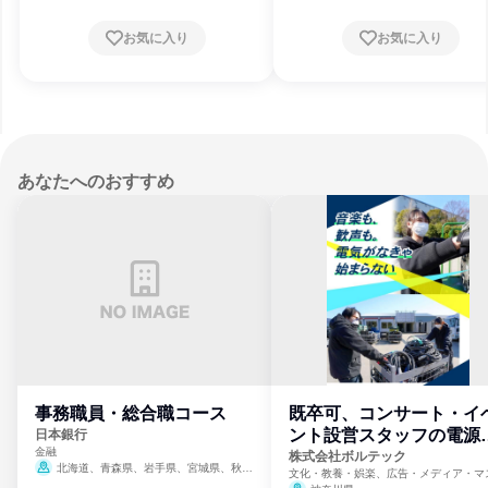
お気に入り
お気に入り
あなたへのおすすめ
事務職員・総合職コース
既卒可、コンサート・イ
ント設営スタッフの電源
日本銀行
金融
門
株式会社ボルテック
北海道、青森県、岩手県、宮城県、秋田
文化・教養・娯楽、広告・メディア・マ
県、山形県、福島県、茨城県、群馬県、埼玉
ミ、電力・ガス・水道・エネルギー