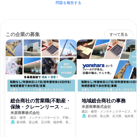
問題を報告する
この企業の募集
すべて見る
総合商社の営業職(不動産・
地域総合商社の事務
保険・クレーンリース・エ
米原商事株式会社
建設・修理・メンテナンスサービス、不
ネルギー)
米原商事株式会社
管理、生命保険・損害保険・保険サービ
新潟県、富山県、石川県、福井県、
建設・修理・メンテナンスサービス、不動産
県
8月31日締切
管理、生命保険・損害保険・保険サービス
新潟県、富山県、石川県、福井県、長野
県
8月31日締切