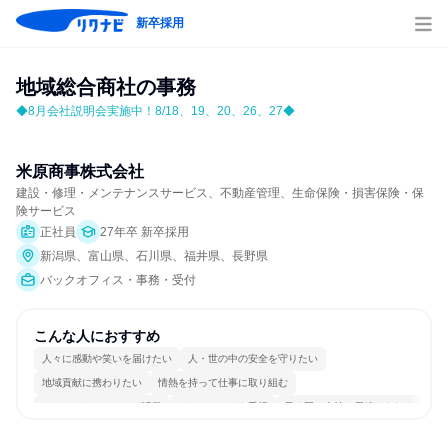
新卒採用
地域総合商社の事務
◆8月会社説明会実施中！8/18、19、20、26、27◆
米原商事株式会社
建設・修理・メンテナンスサービス、不動産管理、生命保険・損害保険・保
険サービス
正社員
27年卒 新卒採用
新潟県、富山県、石川県、福井県、長野県
バックオフィス・事務・受付
こんな人におすすめ
人々に感動や笑いを届けたい
人・世の中の安全を守りたい
地域貢献に携わりたい
情熱を持って仕事に取り組む
コミュニケーションが活発
チームワークを重視
長く同じ会社に居続けられる
自分の好きな場所で働ける
明確な目標を追いかける