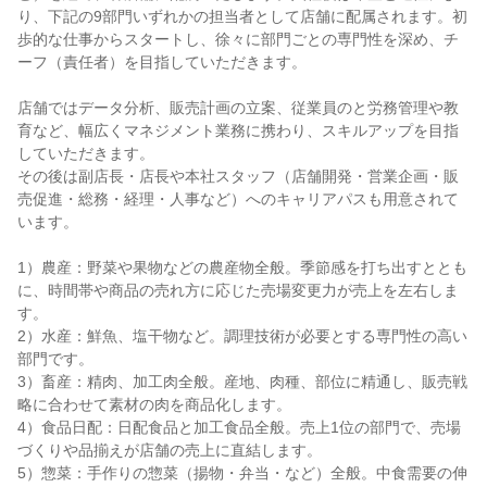
り、下記の9部門いずれかの担当者として店舗に配属されます。初
歩的な仕事からスタートし、徐々に部門ごとの専門性を深め、チ
ーフ（責任者）を目指していただきます。

店舗ではデータ分析、販売計画の立案、従業員のと労務管理や教
育など、幅広くマネジメント業務に携わり、スキルアップを目指
していただきます。

その後は副店長・店長や本社スタッフ（店舗開発・営業企画・販
売促進・総務・経理・人事など）へのキャリアパスも用意されて
います。

1）農産：野菜や果物などの農産物全般。季節感を打ち出すととも
に、時間帯や商品の売れ方に応じた売場変更力が売上を左右しま
す。

2）水産：鮮魚、塩干物など。調理技術が必要とする専門性の高い
部門です。

3）畜産：精肉、加工肉全般。産地、肉種、部位に精通し、販売戦
略に合わせて素材の肉を商品化します。

4）食品日配：日配食品と加工食品全般。売上1位の部門で、売場
づくりや品揃えが店舗の売上に直結します。

5）惣菜：手作りの惣菜（揚物・弁当・など）全般。中食需要の伸