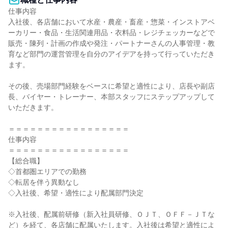
仕事内容

入社後、各店舗において水産・農産・畜産・惣菜・インストアベ
ーカリー・食品・生活関連用品・衣料品・レジチェッカーなどで
販売・陳列・計画の作成や発注・パートナーさんの人事管理・教
育など部門の運営管理を自分のアイデアを持って行っていただき
ます。

その後、売場部門経験をベースに希望と適性により、店長や副店
長、バイヤー・トレーナー、本部スタッフにステップアップして
いただきます。

＝＝＝＝＝＝＝＝＝＝＝＝＝＝＝＝＝

仕事内容

＝＝＝＝＝＝＝＝＝＝＝＝＝＝＝＝＝

【総合職】

◇首都圏エリアでの勤務

◇転居を伴う異動なし

◇入社後、希望・適性により配属部門決定

※入社後、配属前研修（新入社員研修、ＯＪＴ、ＯＦＦ－ＪＴな
ど）を経て、各店舗に配属いたします。入社後は希望と適性によ