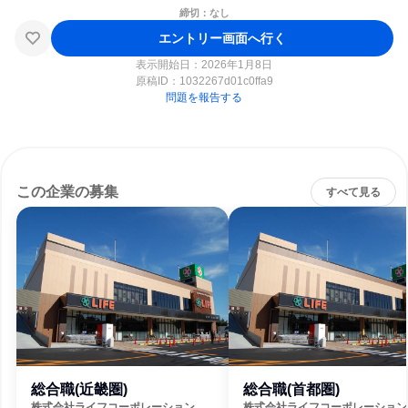
締切：なし
エントリー画面へ行く
表示開始日：2026年1月8日
原稿ID：
1032267d01c0ffa9
問題を報告する
この企業の募集
すべて見る
総合職(近畿圏)
総合職(首都圏)
株式会社ライフコーポレーション
株式会社ライフコーポレーション