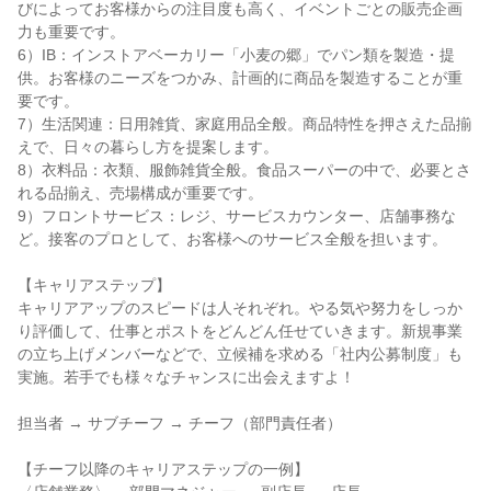
びによってお客様からの注目度も高く、イベントごとの販売企画
力も重要です。

6）IB：インストアベーカリー「小麦の郷」でパン類を製造・提
供。お客様のニーズをつかみ、計画的に商品を製造することが重
要です。

7）生活関連：日用雑貨、家庭用品全般。商品特性を押さえた品揃
えで、日々の暮らし方を提案します。

8）衣料品：衣類、服飾雑貨全般。食品スーパーの中で、必要とさ
れる品揃え、売場構成が重要です。

9）フロントサービス：レジ、サービスカウンター、店舗事務な
ど。接客のプロとして、お客様へのサービス全般を担います。

【キャリアステップ】

キャリアアップのスピードは人それぞれ。やる気や努力をしっか
り評価して、仕事とポストをどんどん任せていきます。新規事業
の立ち上げメンバーなどで、立候補を求める「社内公募制度」も
実施。若手でも様々なチャンスに出会えますよ！

担当者 → サブチーフ → チーフ（部門責任者）

【チーフ以降のキャリアステップの一例】
