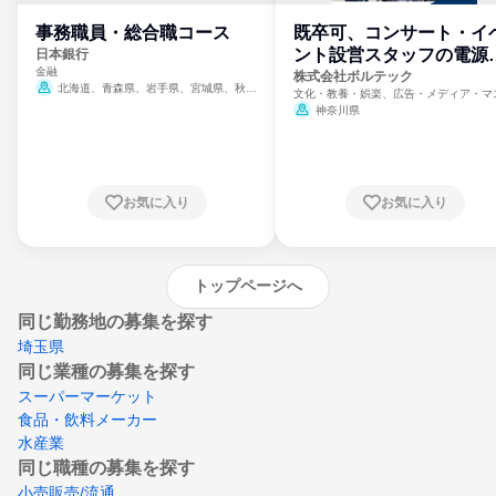
事務職員・総合職コース
既卒可、コンサート・イ
ント設営スタッフの電源
日本銀行
金融
門
株式会社ボルテック
北海道、青森県、岩手県、宮城県、秋田
文化・教養・娯楽、広告・メディア・マ
県、山形県、福島県、茨城県、群馬県、埼玉
ミ、電力・ガス・水道・エネルギー
神奈川県
県、東京都、神奈川県、新潟県、富山県、石
川県、福井県、山梨県、長野県、静岡県、愛
知県、京都府、大阪府、兵庫県、鳥取県、島
根県、岡山県、広島県、山口県、徳島県、香
川県、愛媛県、高知県、福岡県、佐賀県、長
お気に入り
お気に入り
崎県、熊本県、大分県、宮崎県、鹿児島県、
沖縄県
トップページへ
同じ勤務地の募集を探す
埼玉県
同じ業種の募集を探す
スーパーマーケット
食品・飲料メーカー
水産業
同じ職種の募集を探す
小売販売/流通