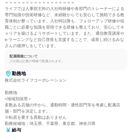
＝＝＝＝＝＝＝＝＝＝＝＝＝＝＝＝＝

ライフでは人事部主幹の入社時研修や各部門のトレーナーによる
専門知識や技術研修など、未経験からでも安心して挑戦できる教
育体制が整っています。入社時以降も、フォローアップ研修や役
職ごとに必要な知識を習得できる研修も整えており、安心してキ
ャリアを築けるようサポートしています。また、通信教育講座や
e-ラーニングなど自己啓発も支援することで、成長し続けるみな
さんの後押しをしています。
配属職種について
入社後は記載の職種で配属されます。
勤務地
株式会社ライフコーポレーション

勤務地

<地域別採用＞

多数ある店舗の中から、通勤時間・適性部門等を考慮し配属店
舗・部門を決定します。

※転居を要する異動はありません

勤務候補地：埼玉県、千葉県、東京都、神奈川県
給与