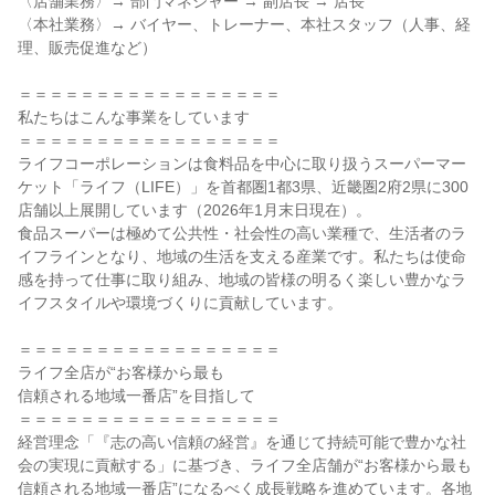
〈店舗業務〉→ 部門マネジャー → 副店長 → 店長

〈本社業務〉→ バイヤー、トレーナー、本社スタッフ（人事、経
理、販売促進など）

＝＝＝＝＝＝＝＝＝＝＝＝＝＝＝＝＝

私たちはこんな事業をしています

＝＝＝＝＝＝＝＝＝＝＝＝＝＝＝＝＝

ライフコーポレーションは食料品を中心に取り扱うスーパーマー
ケット「ライフ（LIFE）」を首都圏1都3県、近畿圏2府2県に300
店舗以上展開しています（2026年1月末日現在）。

食品スーパーは極めて公共性・社会性の高い業種で、生活者のラ
イフラインとなり、地域の生活を支える産業です。私たちは使命
感を持って仕事に取り組み、地域の皆様の明るく楽しい豊かなラ
イフスタイルや環境づくりに貢献しています。

＝＝＝＝＝＝＝＝＝＝＝＝＝＝＝＝＝

ライフ全店が“お客様から最も

信頼される地域一番店”を目指して

＝＝＝＝＝＝＝＝＝＝＝＝＝＝＝＝＝

経営理念「『志の高い信頼の経営』を通じて持続可能で豊かな社
会の実現に貢献する」に基づき、ライフ全店舗が“お客様から最も
信頼される地域一番店”になるべく成長戦略を進めています。各地