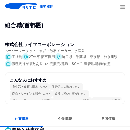
新卒採用
総合職(首都圏)
株式会社ライフコーポレーション
スーパーマーケット、食品・飲料メーカー、水産業
正社員
27年卒 新卒採用
埼玉県、千葉県、東京都、神奈川県
職種候補が複数あり（小売販売/流通、SCM/生産管理/購買/物流）
こんな人におすすめ
食生活・食育に関わりたい
健康促進に携わりたい
商品・サービスを販売したい
経営に近い仕事がしたい
穏やかで互いのペースを尊重
コミュニケーションが活発
チームワークを重視
女性が働きやすい環境で働ける
長く同じ会社に居続けられる
目標に追われず働ける
仕事情報
企業情報
選考情報
職種と仕事内容