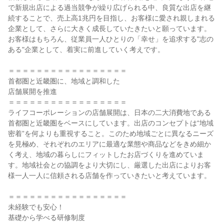
で新規出店による過当競争が繰り広げられる中、良質な出店を継
続することで、売上高1兆円を目指し、お客様に愛され親しまれる
企業として、さらに大きく成長していたきたいと願っています。
お客様はもちろん、従業員一人ひとりの「幸せ」を追求する"志の
ある"企業として、着実に前進していく考えです。

＝＝＝＝＝＝＝＝＝＝＝＝＝＝＝＝＝

首都圏と近畿圏に、地域と調和した

店舗展開を推進

＝＝＝＝＝＝＝＝＝＝＝＝＝＝＝＝＝

ライフコーポレーションの店舗展開は、日本の二大消費地である
首都圏と近畿圏をベースにしています。出店のコンセプトは“地域
密着”を何よりも重視すること。このため地域ごとに異なるニーズ
を見極め、それぞれのエリアに最適な業態や商品などをきめ細か
く考え、地域の暮らしにフィットしたお店づくりを進めていま
す。地域社会との協調をより大切にし、厳選した出店によりお客
様一人一人に信頼される店舗を作っていきたいと考えています。

＝＝＝＝＝＝＝＝＝＝＝＝＝＝＝＝＝

未経験でも安心！

基礎から学べる研修制度
