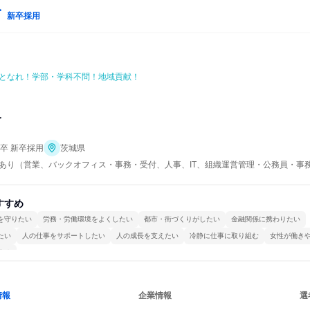
新卒採用
となれ！学部・学科不問！地域貢献！
合
年卒 新卒採用
茨城県
あり（営業、バックオフィス・事務・受付、人事、IT、組織運営管理・公務員・事
すすめ
を守りたい
労務・労働環境をよくしたい
都市・街づくりがしたい
金融関係に携わりたい
たい
人の仕事をサポートしたい
人の成長を支えたい
冷静に仕事に取り組む
女性が働き
する
情報
企業情報
選