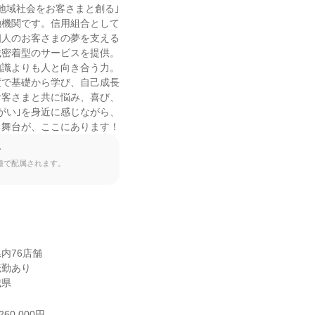
地域社会をお客さまと創る｣

機関です。信用組合として

人のお客さまの夢を支える

密着型のサービスを提供。

識よりも人と向き合う力。

で基礎から学び、自己成長

客さまと共に悩み、喜び、

がい｣を身近に感じながら、

る舞台が、ここにあります！
て
種で配属されます。
76店舗

勤あり

城県
60,000円