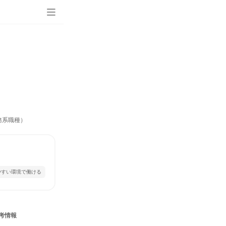
務系職種）
やすい環境で働ける
考情報