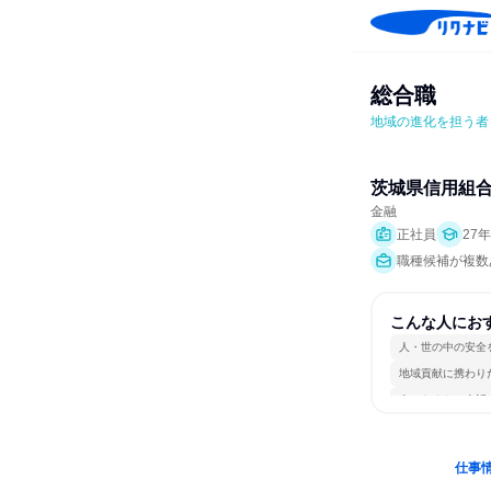
総合職
地域の進化を担う者
茨城県信用組
金融
正社員
27
職種候補が複数
こんな人にお
人・世の中の安全
地域貢献に携わり
人とたくさん会話
仕事