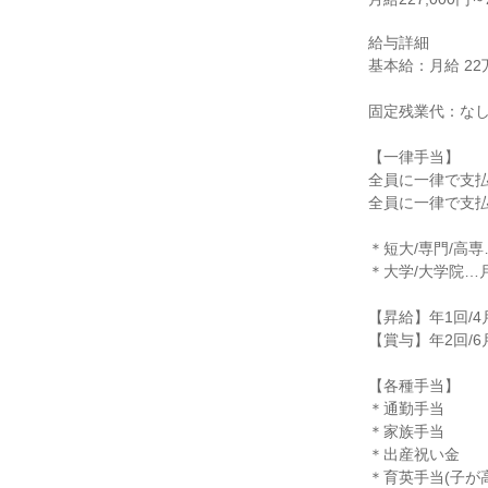
給与詳細

基本給：月給 22万7
固定残業代：なし
【一律手当】

全員に一律で支払
全員に一律で支払
＊短大/専門/高専…
＊大学/大学院…月
【昇給】年1回/4月
【賞与】年2回/6月
【各種手当】

＊通勤手当

＊家族手当

＊出産祝い金

＊育英手当(子が