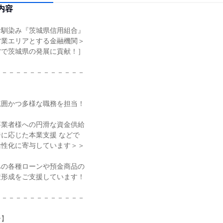
内容
馴染み『茨城県信用組合』

業エリアとする金融機関＞

で茨城県の発展に貢献！］

－－－－－－－－－－－－

囲かつ多様な職務を担当！

業者様への円滑な資金供給

に応じた本業支援 などで

性化に寄与しています＞＞

の各種ローンや預金商品の

形成をご支援しています！

－－－－－－－－－－－－

】
