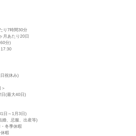
り7時間30分

月あたり20日

60分)

7:30
日祝休み)

＞

(最大40日)

1日～1月3日)

結婚、忌服、出産等)

・冬季休暇

休暇
