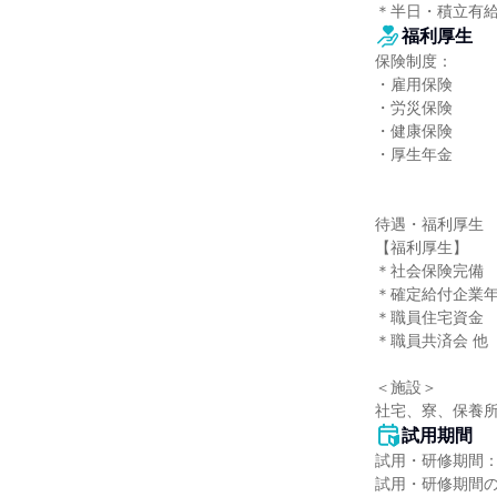
＊半日・積立有給
福利厚生
保険制度：

・雇用保険

・労災保険

・健康保険

・厚生年金

待遇・福利厚生

【福利厚生】

＊社会保険完備

＊確定給付企業年
＊職員住宅資金

＊職員共済会 他

＜施設＞

社宅、寮、保養所
試用期間
試用・研修期間：