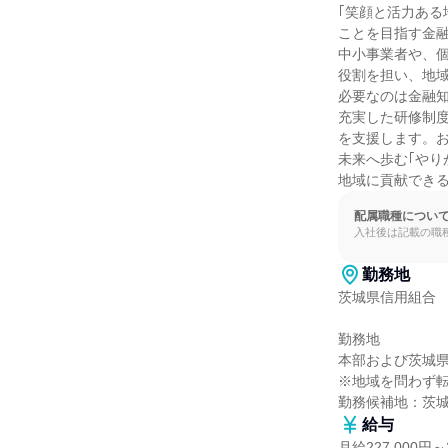
｢笑顔と活力ある
ことを目指す金融
中小事業者や、個
役割を担い、地域
必要なのは金融知
充実した研修制度
を支援します。お
未来へ歩む｢やり
地域に貢献でき
配属職種につい
入社後は記載の職
勤務地
茨城県信用組合

勤務地

本部および茨城県内
※地域を問わず転
勤務候補地：茨
給与
月給227,000円～2