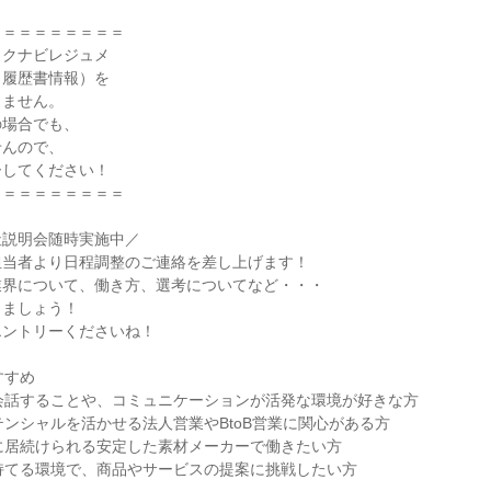
＝＝＝＝＝＝＝＝

クナビレジュメ

履歴書情報）を

ません。

場合でも、

んので、

してください！

＝＝＝＝＝＝＝＝

説明会随時実施中／

当者より日程調整のご連絡を差し上げます！

界について、働き方、選考についてなど・・・

ましょう！

ントリーくださいね！

すめ

会話することや、コミュニケーションが活発な環境が好きな方

テンシャルを活かせる法人営業やBtoB営業に関心がある方

に居続けられる安定した素材メーカーで働きたい方

持てる環境で、商品やサービスの提案に挑戦したい方
