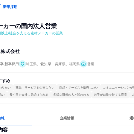
新卒採用
ーカーの国内法人営業
万円以上/社会を支える素材メーカーの営業
業株式会社
年卒 新卒採用
埼玉県、愛知県、兵庫県、福岡県
営業
すすめ
わりたい
商品・サービスを企画したい
商品・サービスを販売したい
コミュニケーションが
強い
長く同じ会社に居続けられる
多様な職種の人と関われる
若手が裁量を持てる環境
情報
企業情報
選
内容