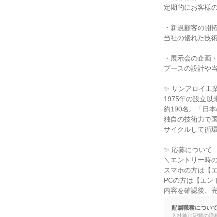
定期的にお客様の
・新規顧客の開拓
当社の優れた技術
・展示会の企画・
ブースの設計や当
✨ サンアロイ工
1975年の設立
約190名。「日
独自の技術力で
サイクルして循環
✨ 応募について

＼エントリー時の
スマホの方は【エ
PCの方は【エン
内容を確認後、
配属職種につい
入社後は記載の職