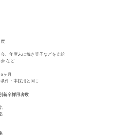
度

会、年度末に焼き菓子などを支給

会 など
6ヶ月

別新卒採用者数





