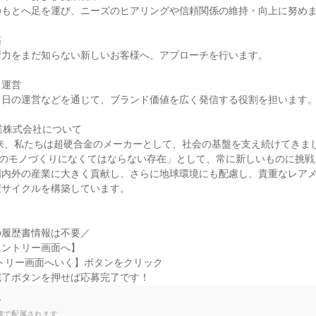
もとへ足を運び、ニーズのヒアリングや信頼関係の維持・向上に努めま


力をまだ知らない新しいお客様へ、アプローチを行います。

運営

日の運営などを通じて、ブランド価値を広く発信する役割を担います。
業株式会社について

以来、私たちは超硬合金のメーカーとして、社会の基盤を支え続けてきま
本のモノづくりになくてはならない存在」として、常に新しいものに挑
国内外の産業に大きく貢献し、さらに地球環境にも配慮し、貴重なレア
サイクルを構築しています。

履歴書情報は不要／

ントリー画面へ】

トリー画面へいく】ボタンをクリック

完了ボタンを押せば応募完了です！
て
種で配属されます。