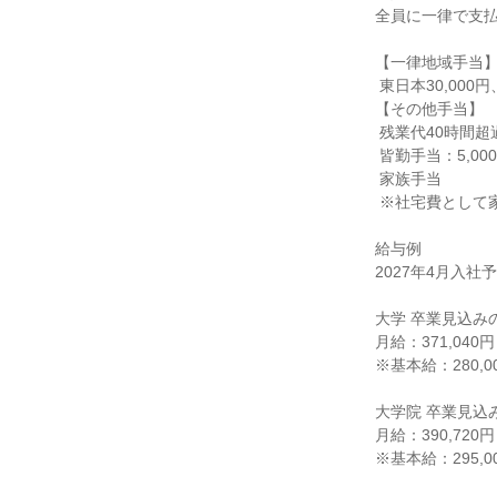
全員に一律で支払
【一律地域手当】
 東日本30,000円、名古屋15,000円、九州5,000円

【その他手当】

 残業代40時間超過分

 皆勤手当：5,000円

 家族手当

 ※社宅費として家賃の75％を上限に会社負担とする場合あり(通勤距離などの対象基準による)

給与例

2027年4月入社予
大学 卒業見込みの
月給：371,040
※基本給：280,00
大学院 卒業見込み
月給：390,720
※基本給：295,00