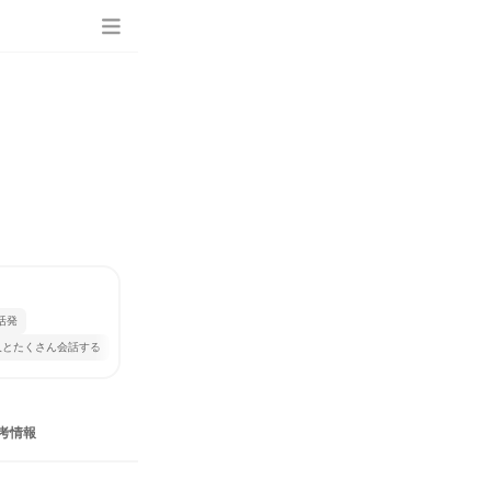
活発
人とたくさん会話する
考情報