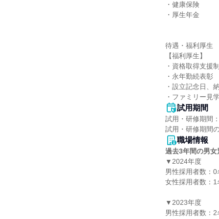
・健康保険

・厚生年金

待遇・福利厚生

【福利厚生】

・資格取得支援制
・永年勤続表彰

・設立記念日、納
・ファミリー見学
試用期間
試用・研修期間：
職場情報
過去3年間の男女
▼2024年度

男性採用者数：0名
女性採用者数：1名
▼2023年度

男性採用者数：2名