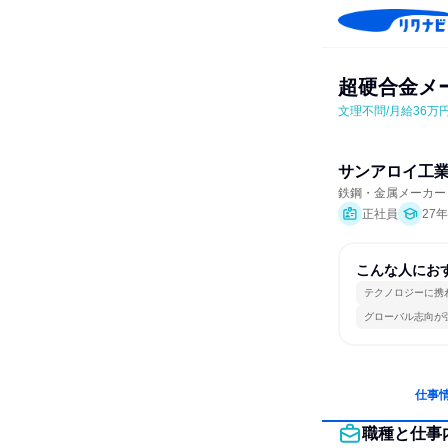
超硬合金メ
文理不問/月給36
サンアロイ工
鉄鋼・金属メーカー
正社員
27
こんな人にお
テクノロジーに携
グローバル志向が
仕事
職種と仕事