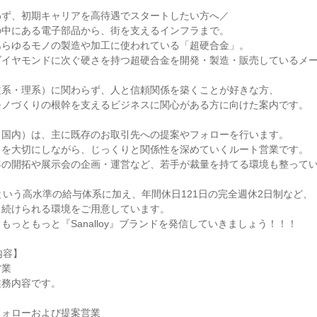
ず、初期キャリアを高待遇でスタートしたい方へ／

中にある電子部品から、街を支えるインフラまで。

らゆるモノの製造や加工に使われている「超硬合金」。

イヤモンドに次ぐ硬さを持つ超硬合金を開発・製造・販売しているメー
系・理系）に関わらず、人と信頼関係を築くことが好きな方、

ノづくりの根幹を支えるビジネスに関心がある方に向けた案内です。

国内）は、主に既存のお取引先への提案やフォローを行います。

を大切にしながら、じっくりと関係性を深めていくルート営業です。

の開拓や展示会の企画・運営など、若手が裁量を持てる環境も整ってい
という高水準の給与体系に加え、年間休日121日の完全週休2日制など、

続けられる環境をご用意しています。

もっともっと『Sanalloy』ブランドを発信していきましょう！！！

容】

業

務内容です。

ォローおよび提案営業
