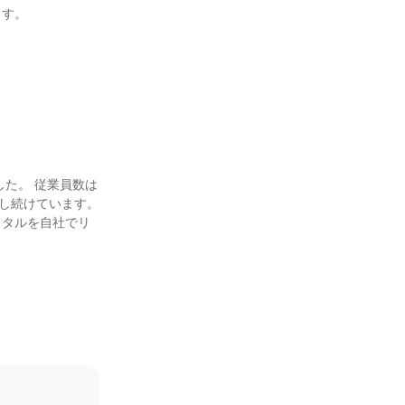
す。



した。 従業員数は
戦し続けています。
メタルを自社でリ