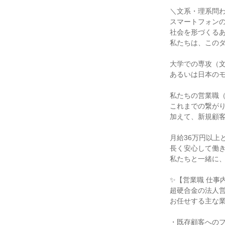
＼文系・理系問わ
スマートフォンの
社会を形づくるあ
私たちは、このダ
大学での専攻（文
あるいは日本のモ
私たちの営業職（
これまでの繋がり
加えて、新規顧客
月給36万円以上
長く安心して働き
私たちと一緒に、
✨【営業職 仕事内
超硬合金の法人営
お任せする主な業
・既存顧客へのフ