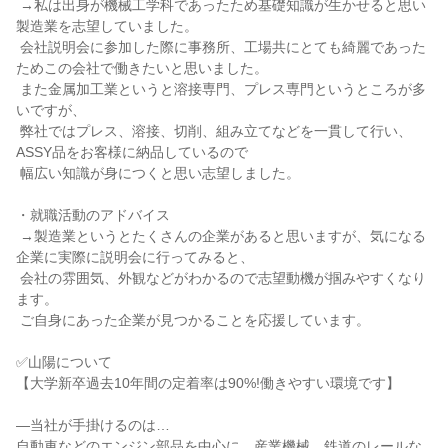
 →私は出身が機械工学科であったため基礎知識が生かせると思い
製造業を志望していました。

 会社説明会に参加した際に事務所、工場共にとても綺麗であった
ためこの会社で働きたいと思いました。

 また金属加工業というと溶接専門、プレス専門というところが多
いですが、

 弊社ではプレス、溶接、切削、組み立てなどを一貫して行い、
ASSY品をお客様に納品しているので

 幅広い知識が身につくと思い志望しました。

・就職活動のアドバイス

 →製造業というとたくさんの企業があると思いますが、気になる
企業に実際に説明会に行ってみると、

 会社の雰囲気、外観などがわかるので志望動機が掴みやすくなり
ます。

 ご自身にあった企業が見つかることを応援しています。

✅山陽について

【大学新卒過去10年間の定着率は90%!働きやすい環境です】

―当社が手掛けるのは…

自動車などのエンジン部品を中心に、産業機械、鉄道のレールな