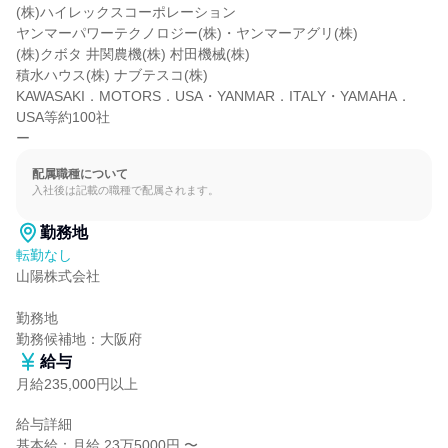
(株)ハイレックスコーポレーション

ヤンマーパワーテクノロジー(株)・ヤンマーアグリ(株)

(株)クボタ 井関農機(株) 村田機械(株)

積水ハウス(株) ナブテスコ(株)

KAWASAKI．MOTORS．USA・YANMAR．ITALY・YAMAHA．
USA等約100社

ー
配属職種について
入社後は記載の職種で配属されます。
勤務地
転勤なし
山陽株式会社

勤務地

勤務候補地：大阪府
給与
月給235,000円以上
給与詳細

基本給：月給 23万5000円 〜
