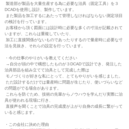
 製造部が製品を大量生産する為に必要な治具（固定工具）を３
DCADを使用し設計、製作しています。

 また製品を加工するにあたって管理しなければならない測定項目
の検討を行っています。

 お客様から頂く図面には設計時に必要な多くの寸法が記載されて
いますが、これらは重複していたり、

 加工に直接関係がないものであったりするので量産時に必要な寸
法を見抜き、それらの設定を行っています。

・今の仕事のやりがいを教えてください

 →自分が頭の中で構想したものが３DCADで設計でき、発注した
治具部品を組み立てて治具として完成した際は

 モノづくりが好きな私にとって、とてもやりがいを感じました。

 ただ設計するだけでは量産時に問題が生じたり、使いづらいなど
の問題がでる場合があります。

 これらを防ぐため、技術の先輩からノウハウを学んだり実際に治
具が使われる現場に行き、

 直接声を聞くことで治具の完成度が上がり自身の成長に繋がって
いると感じます。

・この会社に決めた理由
