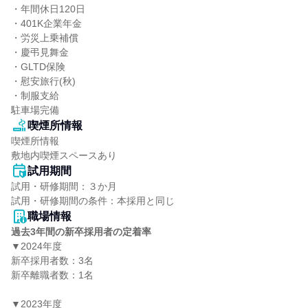
・年間休日120日

・401K企業年金

・労災上乗補償

・慶弔見舞金

・GLTD保険

・慰安旅行(秋)

・制服支給

駐車場完備
喫煙所情報
喫煙所情報

敷地内喫煙スペースあり
試用期間
試用・研修期間：３か月

職場情報
過去3年間の新卒採用者の定着率
▼2024年度

新卒採用者数：3名

新卒離職者数：1名

▼2023年度
