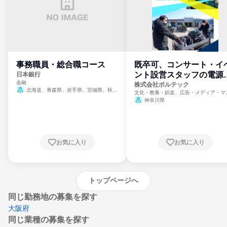
事務職員・総合職コース
既卒可、コンサート・イ
ント設営スタッフの電源
日本銀行
金融
門
株式会社ボルテック
北海道、青森県、岩手県、宮城県、秋田
文化・教養・娯楽、広告・メディア・マ
県、山形県、福島県、茨城県、群馬県、埼玉
ミ、電力・ガス・水道・エネルギー
神奈川県
県、東京都、神奈川県、新潟県、富山県、石
川県、福井県、山梨県、長野県、静岡県、愛
知県、京都府、大阪府、兵庫県、鳥取県、島
根県、岡山県、広島県、山口県、徳島県、香
川県、愛媛県、高知県、福岡県、佐賀県、長
お気に入り
お気に入り
崎県、熊本県、大分県、宮崎県、鹿児島県、
沖縄県
トップページへ
同じ勤務地の募集を探す
大阪府
同じ業種の募集を探す