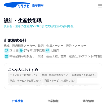
新卒採用
設計・生産技術職
説明会・選考の交通費5000円まで支給!充実の福利厚生
山陽株式会社
機械・医療機器メーカー、鉄鋼・金属メーカー、製造・メーカー
正社員
27年卒 新卒採用
大阪府
職種候補が複数あり（製造・生産工程、営業、建築/土木/プラント専門職）
こんな人におすすめ
テクノロジーに携わりたい
機械・機器に携わりたい
日本の良さを広めたい
商品・サービスを企画したい
商品・サービスを製作したい
穏やかで互いのペースを尊重
個人の能力を重視
長く同じ会社に居続けられる
多様な職種の人と関われる
一つの専門分野を極める
仕事情報
企業情報
選考情報