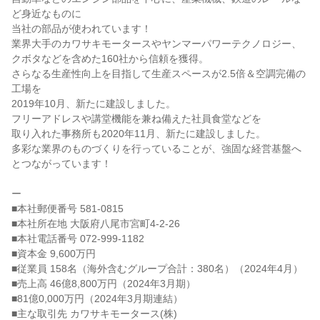
ど身近なものに

当社の部品が使われています！

業界大手のカワサキモータースやヤンマーパワーテクノロジー、

クボタなどを含めた160社から信頼を獲得。

さらなる生産性向上を目指して生産スペースが2.5倍＆空調完備の
工場を

2019年10月、新たに建設しました。

フリーアドレスや講堂機能を兼ね備えた社員食堂などを

取り入れた事務所も2020年11月、新たに建設しました。

多彩な業界のものづくりを行っていることが、強固な経営基盤へ
とつながっています！

ー

■本社郵便番号 581-0815

■本社所在地 大阪府八尾市宮町4-2-26

■本社電話番号 072-999-1182

■資本金 9,600万円

■従業員 158名（海外含むグループ合計：380名）（2024年4月）

■売上高 46億8,800万円（2024年3月期）

■81億0,000万円（2024年3月期連結）

■主な取引先 カワサキモータース(株)
