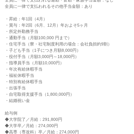
全員に一律で支払われる通勤・皆勤・家族手当金額：なし

全員に一律で支払われるその他手当金額：あり

・昇給：年1回（4月）

・賞与：年2回（6月、12月）年およそ5ヶ月

・所定外勤務手当

・通勤手当（月額100,000 円まで）

・住宅手当（寮・社宅制度利用の場合：会社負担約9割）

・子ども手当（1子につき月額8,000円）

・役付手当（月額3,000円～18,000円）

・指導員手当（月額10,000円）

・年次有給休暇手当

・福祉休暇手当

・特別有給休暇手当

・出張手当

・自宅取得支援手当（1,800,000円）

・結婚祝い金

給与例

◆大学院了／月給：291,800円

◆大学卒／月給：274,000円

◆高専（専攻科）卒／月給：274,000円
