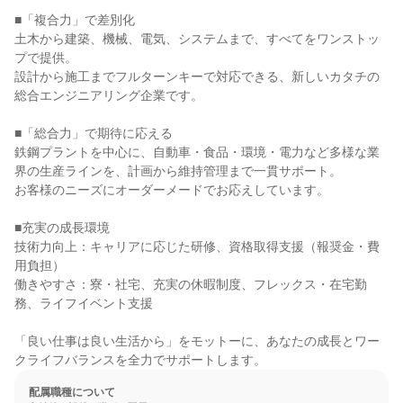
■「複合力」で差別化

土木から建築、機械、電気、システムまで、すべてをワンストッ
プで提供。

設計から施工までフルターンキーで対応できる、新しいカタチの
総合エンジニアリング企業です。

■「総合力」で期待に応える

鉄鋼プラントを中心に、自動車・食品・環境・電力など多様な業
界の生産ラインを、計画から維持管理まで一貫サポート。

お客様のニーズにオーダーメードでお応えしています。

■充実の成長環境

技術力向上：キャリアに応じた研修、資格取得支援（報奨金・費
用負担）

働きやすさ：寮・社宅、充実の休暇制度、フレックス・在宅勤
務、ライフイベント支援

「良い仕事は良い生活から」をモットーに、あなたの成長とワー
クライフバランスを全力でサポートします。
配属職種について