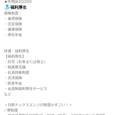
★年間休日122日
福利厚生
保険制度：

・雇用保険

・労災保険

・健康保険

・厚生年金

待遇・福利厚生

【福利厚生】

・社宅（社有または借上）

・独身寮完備

・社員持株制度

・共済保険

・財形年金

・会員制福利厚生サービス

など

＜日鉄テックスエンジの制度がすごい！＞

✅寮制度
