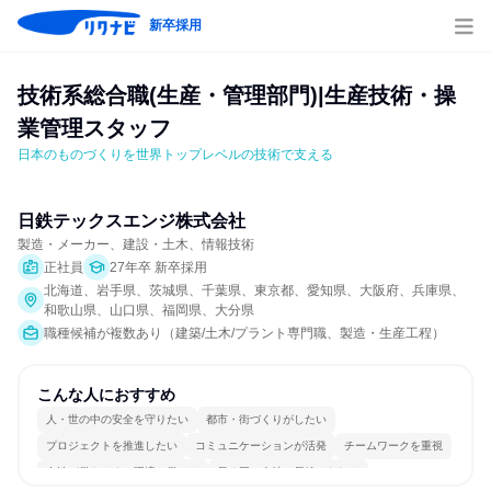
新卒採用
技術系総合職(生産・管理部門)|生産技術・操
業管理スタッフ
日本のものづくりを世界トップレベルの技術で支える
日鉄テックスエンジ株式会社
製造・メーカー、建設・土木、情報技術
正社員
27年卒 新卒採用
北海道、岩手県、茨城県、千葉県、東京都、愛知県、大阪府、兵庫県、
和歌山県、山口県、福岡県、大分県
職種候補が複数あり（建築/土木/プラント専門職、製造・生産工程）
こんな人におすすめ
人・世の中の安全を守りたい
都市・街づくりがしたい
プロジェクトを推進したい
コミュニケーションが活発
チームワークを重視
女性が働きやすい環境で働ける
長く同じ会社に居続けられる