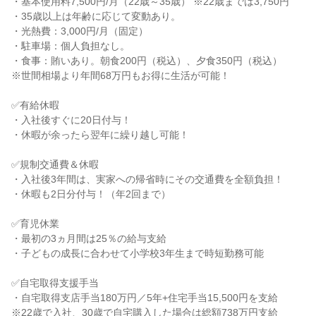
・基本使用料7,500円/月（22歳～35歳） ※22歳までは3,750円

・35歳以上は年齢に応じて変動あり。

・光熱費：3,000円/月（固定）

・駐車場：個人負担なし。

・食事：賄いあり。朝食200円（税込）、夕食350円（税込）

※世間相場より年間68万円もお得に生活が可能！

✅有給休暇

・入社後すぐに20日付与！

・休暇が余ったら翌年に繰り越し可能！

✅規制交通費＆休暇

・入社後3年間は、実家への帰省時にその交通費を全額負担！

・休暇も2日分付与！（年2回まで）

✅育児休業

・最初の3ヵ月間は25％の給与支給

・子どもの成長に合わせて小学校3年生まで時短勤務可能

✅自宅取得支援手当

・自宅取得支店手当180万円／5年+住宅手当15,500円を支給

※22歳で入社、30歳で自宅購入した場合は総額738万円支給
