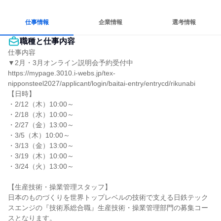
多様な職種の人と関われる
一つの専門分野を極める
人とたくさん会話する
仕事情報
企業情報
選考情報
職種と仕事内容
仕事内容

▼2月・3月オンライン説明会予約受付中

https://mypage.3010.i-webs.jp/tex-
nipponsteel2027/applicant/login/baitai-entry/entrycd/rikunabi

【日時】

・2/12（木）10:00～

・2/18（水）10:00～

・2/27（金）13:00～

・3/5（木）10:00～

・3/13（金）13:00～

・3/19（木）10:00～

・3/24（火）13:00～

【生産技術・操業管理スタッフ】

日本のものづくりを世界トップレベルの技術で支える日鉄テック
スエンジの『技術系総合職』生産技術・操業管理部門の募集コー
スとなります。
