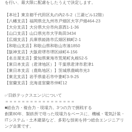
を行い、最大限に配慮をしたうえで決定します。

【本社】東京都千代田区丸の内2-5-2（三菱ビル12階）

【八幡支店】福岡県北九州市戸畑区大字戸畑464-23

【大分支店】大分県大分市向原西1-1-36

【山口支店】山口県光市大字島田3434

【広畑支店】兵庫県姫路市広畑区鶴町2-1

【和歌山支店】和歌山県和歌山市湊1850

【阪神支店】大阪府堺市堺区緑町4-156

【名古屋支店】愛知県東海市荒尾町丸根52-5

【東日本支店（君津地区）】千葉県君津市君津1

【東日本支店（鹿島地区）】茨城県鹿嶋市光3

【東北支店】岩手県釜石市中妻町3-9-25

【室蘭支店】北海道室蘭市仲町12

✅日鉄テックスエンジについて

＝＝＝＝＝＝＝＝＝＝＝＝＝＝＝＝＝

■総合力・複合力・現場力。3つの力で挑戦する

創業80年、製鉄所で培った現場力をベースに、機械・電気計装・
ITシステム・土木建築など、多彩な技術を持つ総合エンジニアリ
ング企業です。
