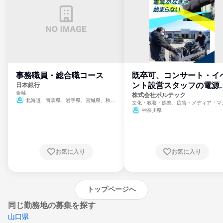
事務職員・総合職コース
既卒可、コンサート・イ
ント設営スタッフの電源
日本銀行
金融
門
株式会社ボルテック
北海道、青森県、岩手県、宮城県、秋田
文化・教養・娯楽、広告・メディア・マ
県、山形県、福島県、茨城県、群馬県、埼玉
ミ、電力・ガス・水道・エネルギー
神奈川県
県、東京都、神奈川県、新潟県、富山県、石
川県、福井県、山梨県、長野県、静岡県、愛
知県、京都府、大阪府、兵庫県、鳥取県、島
根県、岡山県、広島県、山口県、徳島県、香
川県、愛媛県、高知県、福岡県、佐賀県、長
お気に入り
お気に入り
崎県、熊本県、大分県、宮崎県、鹿児島県、
沖縄県
トップページへ
同じ勤務地の募集を探す
山口県