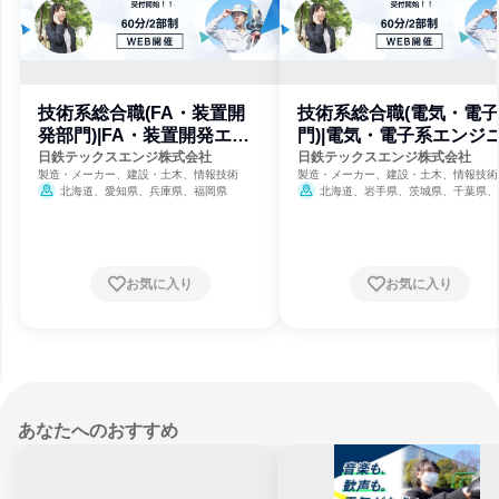
技術系総合職(FA・装置開
技術系総合職(電気・電
発部門)|FA・装置開発エン
門)|電気・電子系エンジ
ジニア
日鉄テックスエンジ株式会社
日鉄テックスエンジ株式会社
製造・メーカー、建設・土木、情報技術
製造・メーカー、建設・土木、情報技術
北海道、愛知県、兵庫県、福岡県
北海道、岩手県、茨城県、千葉県、
都、愛知県、大阪府、兵庫県、和歌山県
口県、福岡県、大分県
お気に入り
お気に入り
あなたへのおすすめ