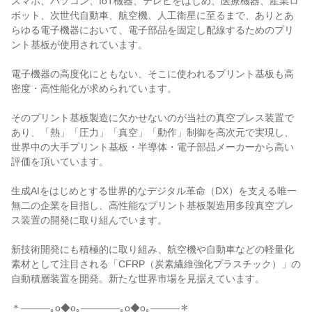
スマホ、パソコン、IoT機器、テレビをはじめ、医療機器、産業ロ
ボット、次世代自動車、航空機、人工衛星に至るまで、ありとあ
らゆる電子機器において、電子部品を固定し配線するためのプリ
ント基板が使用されています。

電子機器の高度化にともない、そこに使われるプリント基板も高
密度・高性能化が求められています。

そのプリント基板製造に欠かせないのが当社の真空プレス装置で
あり、「熱」「圧力」「真空」「動作」制御を高次元で実現し、
世界中の大手プリント基板・半導体・電子部品メーカーから高い
評価を頂いています。

生成AIをはじめとする世界的なデジタル革命（DX）を支える唯一
無二の企業を目指し、高性能なプリント基板製造用多段真空プレ
ス装置の開発に取り組んでいます。

新技術開発にも積極的に取り組み、航空機や自動車などの軽量化
素材として注目される「CFRP（炭素繊維強化プラスチック）」の
自動積層装置を開発。新たな世界市場を見据えています。

＊―――｡o◆o｡――――｡o◆o｡―――＊
