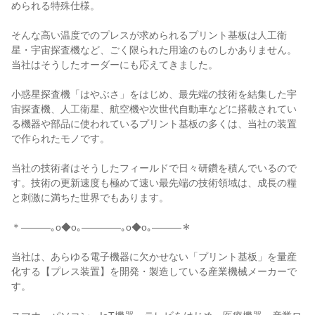
められる特殊仕様。

そんな高い温度でのプレスが求められるプリント基板は人工衛
星・宇宙探査機など、ごく限られた用途のものしかありません。
当社はそうしたオーダーにも応えてきました。

小惑星探査機「はやぶさ」をはじめ、最先端の技術を結集した宇
宙探査機、人工衛星、航空機や次世代自動車などに搭載されてい
る機器や部品に使われているプリント基板の多くは、当社の装置
で作られたモノです。

当社の技術者はそうしたフィールドで日々研鑽を積んでいるので
す。技術の更新速度も極めて速い最先端の技術領域は、成長の糧
と刺激に満ちた世界でもあります。

＊―――｡o◆o｡――――｡o◆o｡―――＊

当社は、あらゆる電子機器に欠かせない「プリント基板」を量産
化する【プレス装置】を開発・製造している産業機械メーカーで
す。
