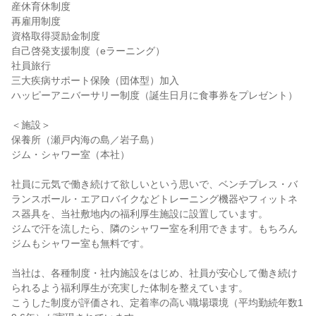
産休育休制度

再雇用制度

資格取得奨励金制度

自己啓発支援制度（eラーニング）

社員旅行

三大疾病サポート保険（団体型）加入

ハッピーアニバーサリー制度（誕生日月に食事券をプレゼント）

＜施設＞

保養所（瀬戸内海の島／岩子島）

ジム・シャワー室（本社）

社員に元気で働き続けて欲しいという思いで、ベンチプレス・バ
ランスボール・エアロバイクなどトレーニング機器やフィットネ
ス器具を、当社敷地内の福利厚生施設に設置しています。

ジムで汗を流したら、隣のシャワー室を利用できます。もちろん
ジムもシャワー室も無料です。

当社は、各種制度・社内施設をはじめ、社員が安心して働き続け
られるよう福利厚生が充実した体制を整えています。

こうした制度が評価され、定着率の高い職場環境（平均勤続年数1