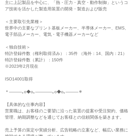
主に上記製品を中心に、「熱・圧力・真空・動作制御」というコ
ア技術を活かした製造用装置の開発・製造および販売

＜主要取引先業種＞

世界中の主要なプリント基板メーカー、半導体メーカー、EMS、
電子部品メーカー、電気・電子機器メーカーなど

＜独自技術＞

特許登録件数（権利取得済み）：35件 （海外：14、国内：21）

特許登録件数（累計）：150件

※2023年2月現在

ISO14001取得

＊―――｡o◆o｡――――｡o◆o｡―――＊

【具体的な仕事内容】

営業職は、お客様のご要望に沿った装置の提案や受注契約、価格
管理、納期調整などを通じてお客様との信頼関係を築きます。

売上予算の策定や実績分析、広告戦略の立案など、幅広い業務に