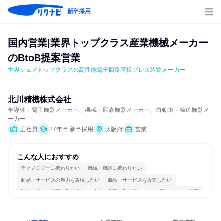
新卒採用
国内営業|業界トップクラス産業機械メーカー
のBtoB提案営業
世界シェアトップクラスの高性能電子回路基板プレス装置メーカー
北川精機株式会社
半導体・電子機器メーカー、機械・医療機器メーカー、自動車・輸送機器メ
ーカー
正社員
27年卒 新卒採用
大阪府
営業
こんな人におすすめ
テクノロジーに携わりたい
機械・機器に携わりたい
商品・サービスの魅力を表現したい
商品・サービスを販売したい
情熱を持って仕事に取り組む
冷静に仕事に取り組む
常に新しいものに挑戦
チームワークを重視
長く同じ会社に居続けられる
多様な職種の人と関われる