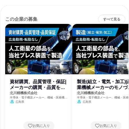
この企業の募集
すべて見る
資材購買、品質管理・保証|
製造(組立・電気・加工)|
メーカーの購買・品質を支
業機械メーカーのモノづ
える仕事
り技能職
北川精機株式会社
北川精機株式会社
半導体・電子機器メーカー、機械・医療機器
半導体・電子機器メーカー、機械・医療
メーカー、自動車・輸送機器メーカー
メーカー、自動車・輸送機器メーカー
広島県
広島県
お気に入り
お気に入り