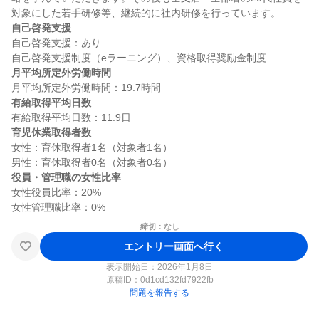
自己啓発支援
自己啓発支援：あり

月平均所定外労働時間
有給取得平均日数
育児休業取得者数
女性：育休取得者1名（対象者1名）

役員・管理職の女性比率
女性役員比率：20%

締切：なし
エントリー画面へ行く
表示開始日：2026年1月8日
原稿ID：
0d1cd132fd7922fb
問題を報告する