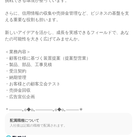
挑戦できる環境が整っています。

さらに、信用情報の収集や売掛金管理など、ビジネスの基盤を支
える重要な役割も担います。

新しいアイデアを活かし、成長を実感できるフィールドで、あな
たの可能性を大きく広げてみませんか。

＜業務内容＞

・顧客仕様に基づく装置提案（提案型営業）

・製品、部品、工事見積

・受注契約

・納期管理

・お客様との顧客立会テスト

・売掛金回収

・広告宣伝企画

＊―――｡o◆o｡――――｡o◆o｡―――＊
配属職種について
入社後は記載の職種で配属されます。