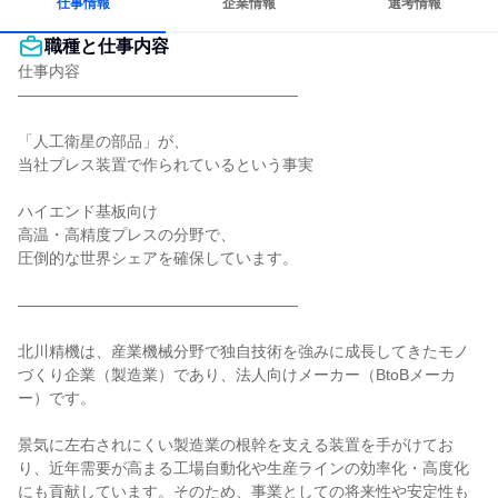
仕事情報
企業情報
選考情報
職種と仕事内容
仕事内容

――――――――――――――――――

「人工衛星の部品」が、

当社プレス装置で作られているという事実

ハイエンド基板向け

高温・高精度プレスの分野で、

圧倒的な世界シェアを確保しています。

――――――――――――――――――

北川精機は、産業機械分野で独自技術を強みに成長してきたモノ
づくり企業（製造業）であり、法人向けメーカー（BtoBメーカ
ー）です。

景気に左右されにくい製造業の根幹を支える装置を手がけてお
り、近年需要が高まる工場自動化や生産ラインの効率化・高度化
にも貢献しています。そのため、事業としての将来性や安定性も