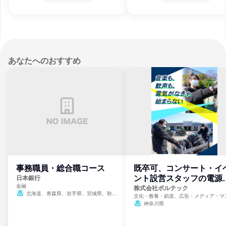
あなたへのおすすめ
事務職員・総合職コース
既卒可、コンサート・イ
ント設営スタッフの電源
日本銀行
金融
門
株式会社ボルテック
北海道、青森県、岩手県、宮城県、秋田
文化・教養・娯楽、広告・メディア・マ
県、山形県、福島県、茨城県、群馬県、埼玉
ミ、電力・ガス・水道・エネルギー
神奈川県
県、東京都、神奈川県、新潟県、富山県、石
川県、福井県、山梨県、長野県、静岡県、愛
知県、京都府、大阪府、兵庫県、鳥取県、島