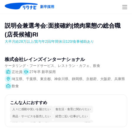
新卒採用
説明会兼選考会:面接確約|焼肉業態の総合職 
(店長候補)RI
大卒月給28万以上/賞与年2回/年間休日120/食事補助あり
株式会社レインズインターナショナル
ケータリング・フードサービス、レストラン・カフェ、飲食
正社員
27年卒 新卒採用
埼玉県、千葉県、東京都、神奈川県、静岡県、京都府、大阪府、兵庫県
飲食
こんな人におすすめ
人々に感動や笑いを届けたい
食生活・食育に関わりたい
商品・サービスを販売したい
経営に近い仕事がしたい
情熱を持って仕事に取り組む
コミュニケーションが活発
常に新しいものに挑戦
チームワークを重視
若手が裁量を持てる環境