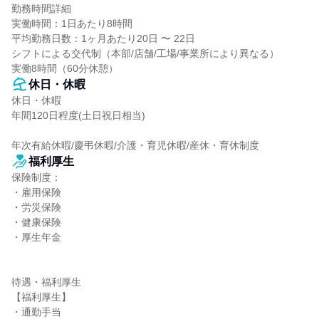
勤務時間詳細

実働時間：1日あたり8時間

平均勤務日数：1ヶ月あたり20日 〜 22日

シフトによる交代制（本部/店舗/工場/事業所により異なる）

実働8時間（60分休憩）
休日・休暇
休日・休暇

年間120日程度(土日祝日相当)

年次有給休暇/慶弔休暇/介護・育児休暇/産休・育休制度
福利厚生
保険制度：

・雇用保険

・労災保険

・健康保険

・厚生年金

待遇・福利厚生

【福利厚生】

・通勤手当
