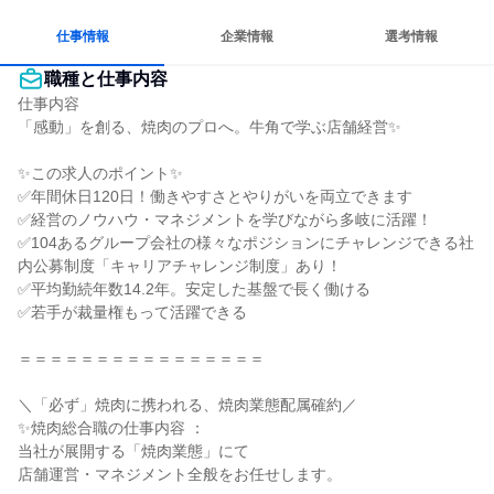
人とたくさん会話する
仕事情報
企業情報
選考情報
職種と仕事内容
仕事内容

「感動」を創る、焼肉のプロへ。牛角で学ぶ店舗経営✨

✨この求人のポイント✨

✅年間休日120日！働きやすさとやりがいを両立できます

✅経営のノウハウ・マネジメントを学びながら多岐に活躍！

✅104あるグループ会社の様々なポジションにチャレンジできる社
内公募制度「キャリアチャレンジ制度」あり！

✅平均勤続年数14.2年。安定した基盤で長く働ける

✅若手が裁量権もって活躍できる

＝＝＝＝＝＝＝＝＝＝＝＝＝＝＝＝

＼「必ず」焼肉に携われる、焼肉業態配属確約／

✨焼肉総合職の仕事内容 ：

当社が展開する「焼肉業態」にて

店舗運営・マネジメント全般をお任せします。
