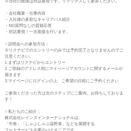
※当社の面接は対話重視です。リラックスして参加ください。

・会社概要・仕事内容

・入社後の多彩なキャリアパス紹介

・NG質問なしの質疑応答

・対話重視！一次面接を行います。

✨説明会への参加方法：

※リクナビでのエントリーのみでは予約完了となりませんのでご
注意ください。

1.まずはリクナビからエントリー

2.ご登録のアドレス宛にマイぺージアカウントに関するメールが
届きます

3:マイページにログインの上、ご希望の日程にご予約ください

ご参加くださった方は次のステップにご案内、お待ちしておりま
す！

✨私たちのご紹介：

株式会社レインズインターナショナルは、

「牛角」「しゃぶしゃぶ温野菜」などを展開する

フードサービス企業のパイオニアです。
