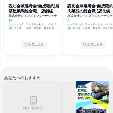
説明会兼選考会:面接確約|居
説明会兼選考会:面接確約
酒屋業態総合職、店舗経営
肉業態の総合職 (店長候
RI
補)RI
株式会社レインズインターナショナ
株式会社レインズインターナショ
ル
ル
ケータリング・フードサービス、レストラ
ケータリング・フードサービス、レスト
ン・カフェ、飲食
ン・カフェ、飲食
埼玉県、千葉県、東京都、神奈川県、静
埼玉県、千葉県、東京都、神奈川県
岡県、京都府、大阪府、兵庫県
8月31
岡県、京都府、大阪府、兵庫県
8
日締切
日締切
お気に入り
お気に入り
あなたへのおすすめ