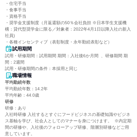
・住宅手当

・食事手当

・資格手当

・奨学金支援制度（月返還額の50％会社負担 ※日本学生支援機
構：貸代型奨学金に限る／対象者：2022年4月1日以降入社の新入
社員)

・各種インセンティブ（表彰制度・永年勤続表彰など）
試用期間
試用・研修期間：試用期間 期間：入社後6か月間  、研修期間 期
間：2週間

職場情報
平均勤続年数
平均勤続年数：14.2年

研修
研修：あり

入社時研修 入社するとすぐにフードビジネスの基礎知識やビジネ
ス基軸を学び、社会人としてのマナーを身につけます。  ※内定期
間の研修や、入社後のフォローアップ研修、階層別研修などご用