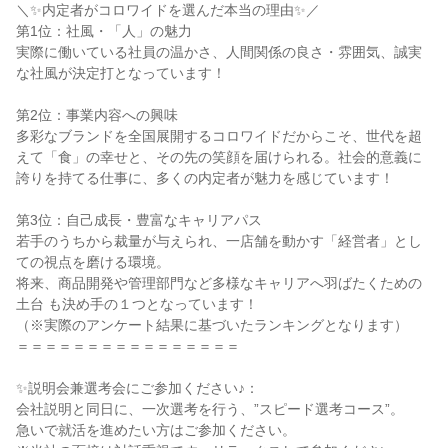
＼✨内定者がコロワイドを選んだ本当の理由✨／

第1位：社風・「人」の魅力

実際に働いている社員の温かさ、人間関係の良さ・雰囲気、誠実
な社風が決定打となっています！

第2位：事業内容への興味

多彩なブランドを全国展開するコロワイドだからこそ、世代を超
えて「食」の幸せと、その先の笑顔を届けられる。社会的意義に
誇りを持てる仕事に、多くの内定者が魅力を感じています！

第3位：自己成長・豊富なキャリアパス

若手のうちから裁量が与えられ、一店舗を動かす「経営者」とし
ての視点を磨ける環境。

将来、商品開発や管理部門など多様なキャリアへ羽ばたくための
土台 も決め手の１つとなっています！

（※実際のアンケート結果に基づいたランキングとなります）

＝＝＝＝＝＝＝＝＝＝＝＝＝＝＝＝

✨説明会兼選考会にご参加ください♪：

会社説明と同日に、一次選考を行う、”スピード選考コース”。

急いで就活を進めたい方はご参加ください。
