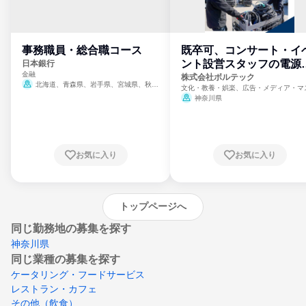
事務職員・総合職コース
既卒可、コンサート・イ
ント設営スタッフの電源
日本銀行
金融
門
株式会社ボルテック
北海道、青森県、岩手県、宮城県、秋田
文化・教養・娯楽、広告・メディア・マ
県、山形県、福島県、茨城県、群馬県、埼玉
ミ、電力・ガス・水道・エネルギー
神奈川県
県、東京都、神奈川県、新潟県、富山県、石
川県、福井県、山梨県、長野県、静岡県、愛
知県、京都府、大阪府、兵庫県、鳥取県、島
根県、岡山県、広島県、山口県、徳島県、香
川県、愛媛県、高知県、福岡県、佐賀県、長
お気に入り
お気に入り
崎県、熊本県、大分県、宮崎県、鹿児島県、
沖縄県
トップページへ
同じ勤務地の募集を探す
神奈川県
同じ業種の募集を探す
ケータリング・フードサービス
レストラン・カフェ
その他（飲食）