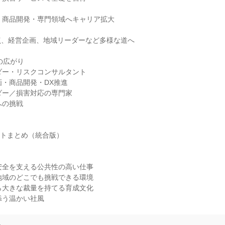
・商品開発・専門領域へキャリア拡大

、経営企画、地域リーダーなど多様な道へ

広がり

ダー・リスクコンサルタント

画・商品開発・DX推進

ダー／損害対応の専門家

の挑戦

ントまとめ（統合版）

安全を支える公共性の高い仕事

地域のどこでも挑戦できる環境

ら大きな裁量を持てる育成文化

添う温かい社風
