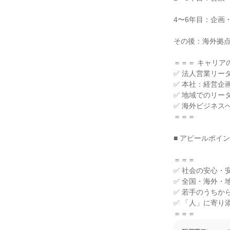
4〜6年目：企画
その後：海外拠点
＝＝＝ キャリアの
✅ 法人営業リー
✅ 本社：経営企
✅ 地域でのリー
✅ 海外ビジネスへ
＝＝＝

■ アピールポイ
＝＝＝

✅ 社会の安心・
✅ 全国・海外・
✅ 若手のうちか
✅ 「人」に寄り
＝＝＝