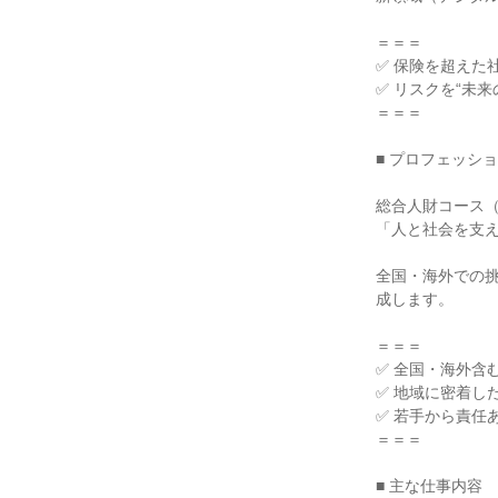
＝＝＝

✅ 保険を超えた
✅ リスクを“未来
＝＝＝

■ プロフェッシ
総合人財コース（
「人と社会を支え
全国・海外での挑
成します。

＝＝＝

✅ 全国・海外含
✅ 地域に密着し
✅ 若手から責任
＝＝＝

■ 主な仕事内容
