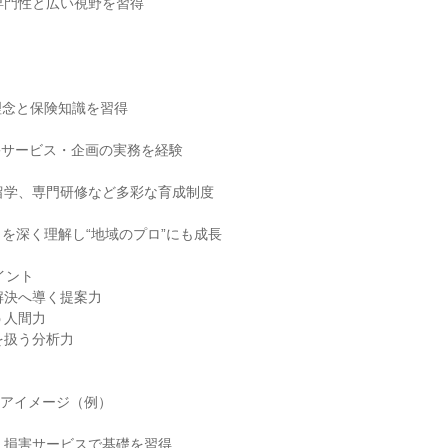
専門性と広い視野を習得

念と保険知識を習得

害サービス・企画の実務を経験

留学、専門研修など多彩な育成制度

を深く理解し“地域のプロ”にも成長

ント

解決へ導く提案力

人間力

を扱う分析力

リアイメージ（例）

・損害サービスで基礎を習得
