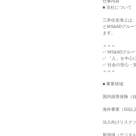
仕事内容

■ 当社について

三井住友海上は
とMS&ADグル
ます。

＝＝＝

✅ MS&ADグル
✅ 「人」を中心
✅ 社会の安心・
＝＝＝

■ 事業領域

国内損害保険（自
海外事業（50以
法人向けリスクソ
新領域（デジタル