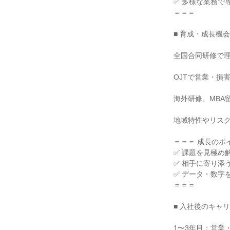
✅ 多様な業務で
＝＝＝

■ 育成・成長機会

全国合同研修で理
OJTで営業・損
海外研修、MBA
地域特性やリスク
＝＝＝ 成長のポイ
✅ 課題を見極め
✅ 相手に寄り添う
✅ データ・数字
＝＝＝

■ 入社後のキャ
1〜3年目：営業