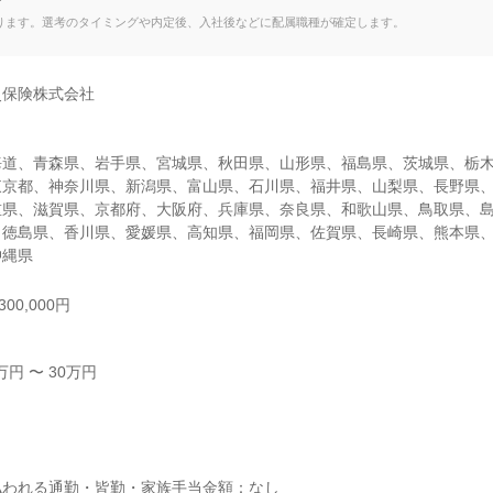
て
ります。選考のタイミングや内定後、入社後などに配属職種が確定します。
保険株式会社

海道、青森県、岩手県、宮城県、秋田県、山形県、福島県、茨城県、栃
東京都、神奈川県、新潟県、富山県、石川県、福井県、山梨県、長野県
重県、滋賀県、京都府、大阪府、兵庫県、奈良県、和歌山県、鳥取県、
、徳島県、香川県、愛媛県、高知県、福岡県、佐賀県、長崎県、熊本県
沖縄県
00,000円
円 〜 30万円



われる通勤・皆勤・家族手当金額：なし
