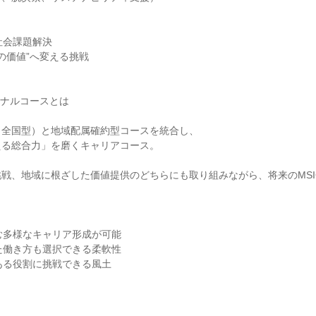
社会課題解決

の価値”へ変える挑戦

ョナルコースとは

全国型）と地域配属確約型コースを統合し、

る総合力」を磨くキャリアコース。

戦、地域に根ざした価値提供のどちらにも取り組みながら、将来のMSI
む多様なキャリア形成が可能

た働き方も選択できる柔軟性

ある役割に挑戦できる風土
