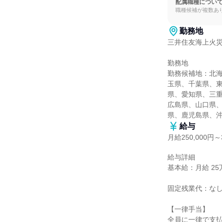
配属職種につい
職種候補が複数あ
勤務地
三井住友海上火災
勤務地

勤務候補地：北
玉県、千葉県、
県、愛知県、三
広島県、山口県
県、鹿児島県、
給与
月給250,000円～3
給与詳細

基本給：月給 25万
固定残業代：なし
【一律手当】

全員に一律で支払