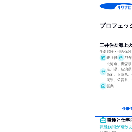
プロフェッ
三井住友海上
生命保険・損害保険
正社員
27
北海道、青森県
奈川県、新潟県
阪府、兵庫県、
岡県、佐賀県、
営業
仕事
職種と仕事
職種候補が複数