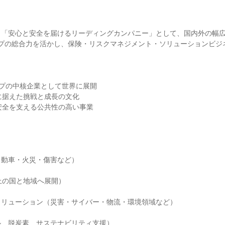
、「安心と安全を届けるリーディングカンパニー」として、国内外の幅
ープの総合力を活かし、保険・リスクマネジメント・ソリューションビジ
ープの中核企業として世界に展開

に据えた挑戦と成長の文化

安全を支える公共性の高い事業

動車・火災・傷害など）

上の国と地域へ展開）

リューション（災害・サイバー・物流・環境領域など）

、脱炭素、サステナビリティ支援）
