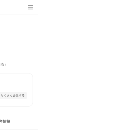
物流）
とたくさん会話する
考情報