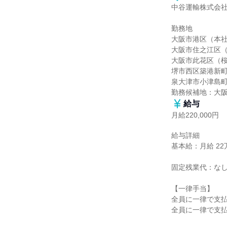
中谷運輸株式会社
勤務地

大阪市港区（本社
大阪市住之江区（
大阪市此花区（桜
堺市西区築港新町
泉大津市小津島町
勤務候補地：大
給与
月給220,000円
給与詳細

基本給：月給 22万
固定残業代：なし
【一律手当】

全員に一律で支払
全員に一律で支払