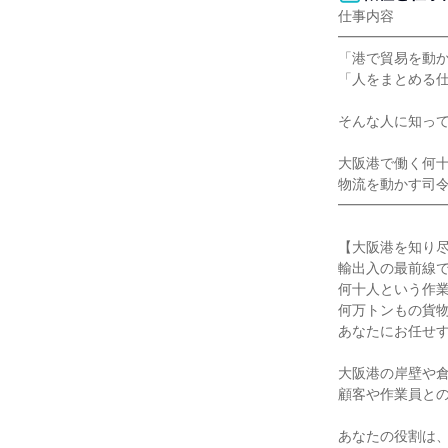
仕事内容

━━━━━━━━
「港で貿易を動か
「人をまとめる仕
そんな人に知って
大阪港で働く何十
物流を動かす司令
━━━━━━━━
【大阪港を知り尽
輸出入の最前線で
何十人という作業
何万トンもの貨物
あなたにお任せす
大阪港の岸壁や倉
顧客や作業員との
あなたの役割は、