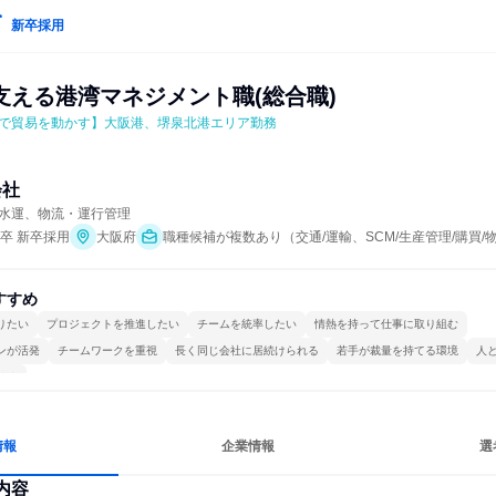
新卒採用
支える港湾マネジメント職(総合職)
で貿易を動かす】大阪港、堺泉北港エリア勤務
会社
水運、物流・運行管理
年卒 新卒採用
大阪府
職種候補が複数あり（交通/運輸、SCM/生産管理/購買/
すすめ
りたい
プロジェクトを推進したい
チームを統率したい
情熱を持って仕事に取り組む
ンが活発
チームワークを重視
長く同じ会社に居続けられる
若手が裁量を持てる環境
人
ける
情報
企業情報
選
内容