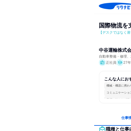
国際物流を
【デスクではなく港
中谷運輸株式
自動車整備・修理、
正社員
27
こんな人にお
機械・機器に携わ
コミュニケーショ
目標に追われず働
仕事
職種と仕事