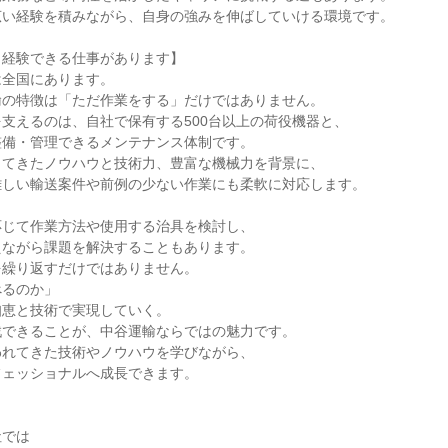
い経験を積みながら、自身の強みを伸ばしていける環境です。

経験できる仕事があります】

全国にあります。

の特徴は「ただ作業をする」だけではありません。

支えるのは、自社で保有する500台以上の荷役機器と、

備・管理できるメンテナンス体制です。

てきたノウハウと技術力、豊富な機械力を背景に、

しい輸送案件や前例の少ない作業にも柔軟に対応します。

じて作業方法や使用する治具を検討し、

ながら課題を解決することもあります。

繰り返すだけではありません。

るのか」

恵と技術で実現していく。

できることが、中谷運輸ならではの魅力です。

れてきた技術やノウハウを学びながら、

ェッショナルへ成長できます。

では
