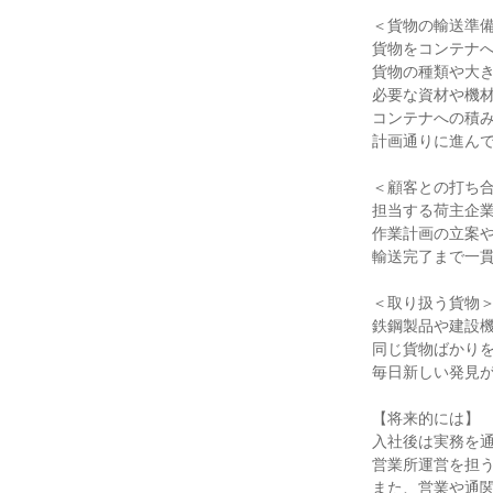
＜貨物の輸送準備
貨物をコンテナへ
貨物の種類や大き
必要な資材や機材
コンテナへの積み
計画通りに進んで
＜顧客との打ち合
担当する荷主企業
作業計画の立案や
輸送完了まで一貫
＜取り扱う貨物＞
鉄鋼製品や建設機
同じ貨物ばかりを
毎日新しい発見が
【将来的には】

入社後は実務を通
営業所運営を担う
また、営業や通関