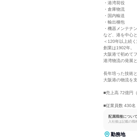
・港湾荷役

・倉庫物流

・国内輸送

・輸出梱包

・機器メンテナン
など、港を中心と
＜120年以上続く
創業は1902年。

大阪港で初めてフ
港湾物流の発展と
長年培った技術と
大阪港の物流を支
■売上高 72億円（
■従業員数 430名
配属職種につい
入社後は記載の職
勤務地