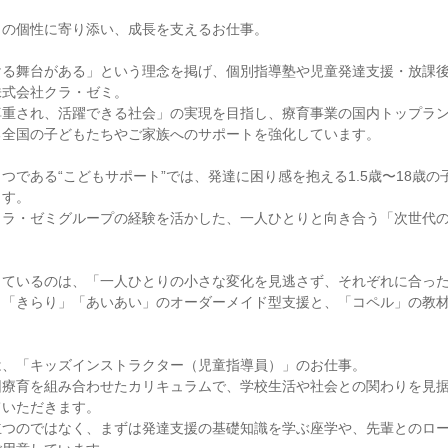
の個性に寄り添い、成長を支えるお仕事。

ける舞台がある」という理念を掲げ、個別指導塾や児童発達支援・放課
式会社クラ・ゼミ。

尊重され、活躍できる社会」の実現を目指し、療育事業の国内トップラ
全国の子どもたちやご家族へのサポートを強化しています。

つである“こどもサポート”では、発達に困り感を抱える1.5歳〜18歳
す。

クラ・ゼミグループの経験を活かした、一人ひとりと向き合う「次世代
しているのは、「一人ひとりの小さな変化を見逃さず、それぞれに合っ
、「きらり」「あいあい」のオーダーメイド型支援と、「コペル」の教
、「キッズインストラクター（児童指導員）」のお仕事。

団療育を組み合わせたカリキュラムで、学校生活や社会との関わりを見
いただきます。

立つのではなく、まずは発達支援の基礎知識を学ぶ座学や、先輩とのロ