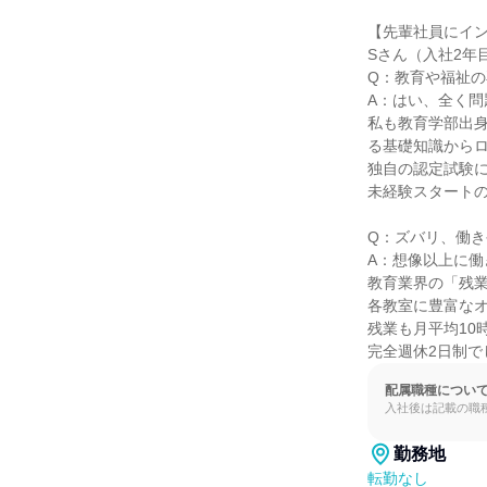
【先輩社員にイン
Sさん（入社2年
Q：教育や福祉の
A：はい、全く問
私も教育学部出
る基礎知識からロ
独自の認定試験に
未経験スタートの
Q：ズバリ、働き
A：想像以上に働
教育業界の「残業
各教室に豊富なオ
残業も月平均10
完全週休2日制
配属職種につい
入社後は記載の職
勤務地
転勤なし