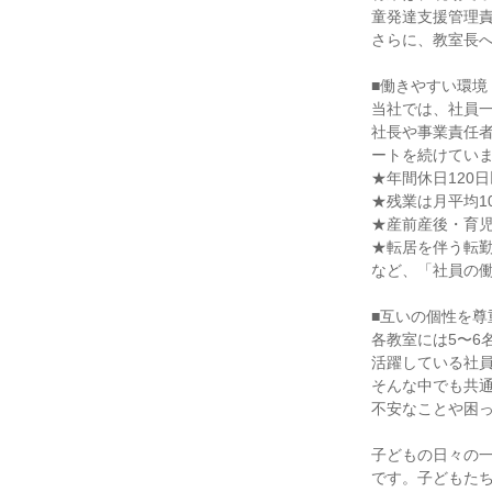
童発達支援管理責
さらに、教室長へ
■働きやすい環境

当社では、社員一
社長や事業責任
ートを続けていま
★年間休日120日
★残業は月平均1
★産前産後・育児
★転居を伴う転勤
など、「社員の働
■互いの個性を尊
各教室には5〜6
活躍している社員
そんな中でも共通
不安なことや困っ
子どもの日々の
です。子どもたち