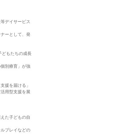
後等デイサービス
ンナーとして、発
の子どもたちの成長
の個別療育」が強
た支援を届ける」
材活用型支援を展
据えた子どもの自
ールプレイなどの