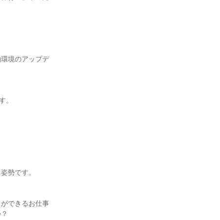
働環境のアップデ
。

姿勢です。

とができるお仕事
？
