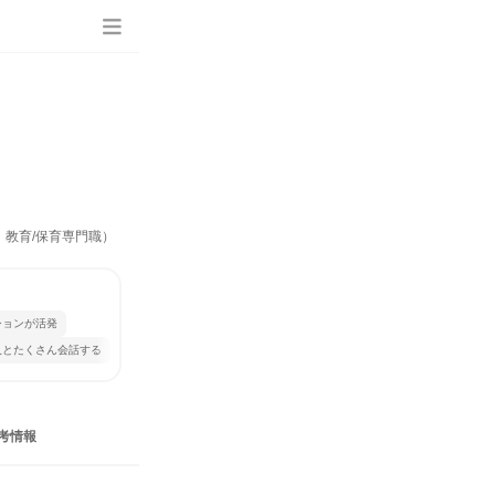
、教育/保育専門職）
ションが活発
人とたくさん会話する
考情報