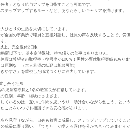
任者」となり給与アップを目指すことも可能です。

ステップアップするルートなど、あなたらしいキャリアを描けます。

人ひとりの生活を大切にしています。

者が全国の事業所で職員と直接対話し、社員の声を反映することで、労
す。

以上、完全週休2日制

0時間以下で、基本定時退社。持ち帰りの仕事はありません。

休暇は希望者の取得率・復帰率が100％！男性の育休取得実績もあります
は原則なし（本人希望の転勤は相談可能）

きやすさ」を重視した職場づくりに注力しています。

重し合う社風

名の児童指導員と1名の教室長が在籍しています。

の性別、年齢、経験はさまざま。

しているのは、互いに仲間を思いやり「助け合いながら働こう」という
たことをいつでも相談できる安心感があります。

一歩を見守りながら、自身も着実に成長し、ステップアップしていくこ
の成長に寄り添い、「できた」が増える喜びを分かち合ってみませんか