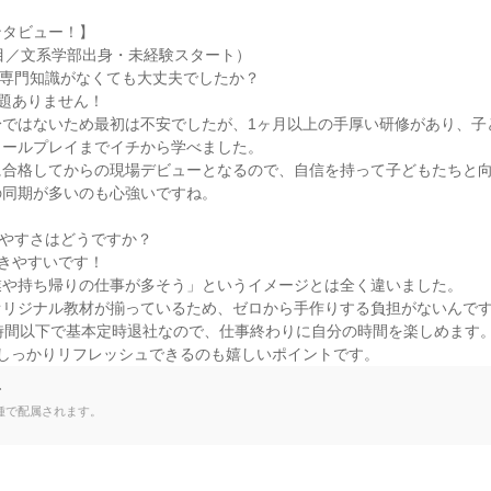
タビュー！】

目／文系学部出身・未経験スタート）

専門知識がなくても大丈夫でしたか？

題ありません！

身ではないため最初は不安でしたが、1ヶ月以上の手厚い研修があり、子
ールプレイまでイチから学べました。

合格してからの現場デビューとなるので、自信を持って子どもたちと向
同期が多いのも心強いですね。

やすさはどうですか？

きやすいです！

や持ち帰りの仕事が多そう」というイメージとは全く違いました。

リジナル教材が揃っているため、ゼロから手作りする負担がないんです
時間以下で基本定時退社なので、仕事終わりに自分の時間を楽しめます。
でしっかりリフレッシュできるのも嬉しいポイントです。
て
種で配属されます。