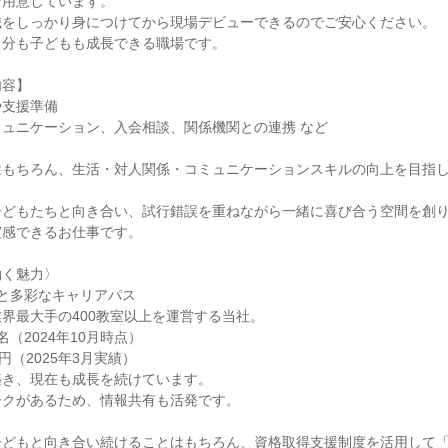
用意しています。

をしっかり身につけてから現場デビューできるのでご安心ください。

分も子どもも成長できる職場です。

容】

支援準備

ュニケーション、入会相談、関係機関との連携 など

はもちろん、生活・対人関係・コミュニケーションスキルの向上を目指
子どもたちと向き合い、試行錯誤を重ねながら一緒に喜び合う空間を創
感できるお仕事です。

く魅力〉

と多彩なキャリアパス

界最大手の400教室以上を運営する当社。

名（2024年10月時点）

円（2025年3月実績）

き、現在も成長を続けています。

クがあるため、情報共有も活発です。

子どもと向き合い続けることはもちろん、資格取得支援制度を活用して