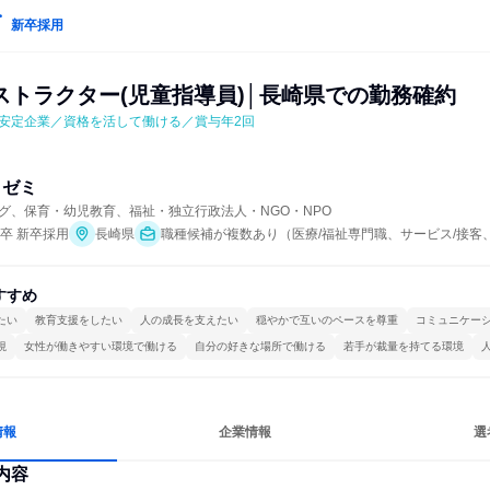
新卒採用
ストラクター(児童指導員)│長崎県での勤務確約
安定企業／資格を活して働ける／賞与年2回
・ゼミ
グ、保育・幼児教育、福祉・独立行政法人・NGO・NPO
年卒 新卒採用
長崎県
職種候補が複数あり（医療/福祉専門職、サービス/接客
すすめ
たい
教育支援をしたい
人の成長を支えたい
穏やかで互いのペースを尊重
コミュニケー
視
女性が働きやすい環境で働ける
自分の好きな場所で働ける
若手が裁量を持てる環境
情報
企業情報
選
内容