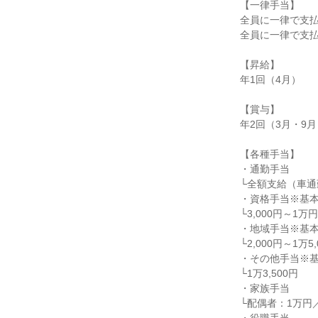
【一律手当】

全員に一律で支払
全員に一律で支払
【昇給】

年1回（4月）

【賞与】

年2回（3月・9月
【各種手当】

・通勤手当

└全額支給（車通
・資格手当※基本
└3,000円～1
・地域手当※基本
└2,000円～1万5,
・その他手当※基
└1万3,500円

・家族手当

└配偶者：1万円／