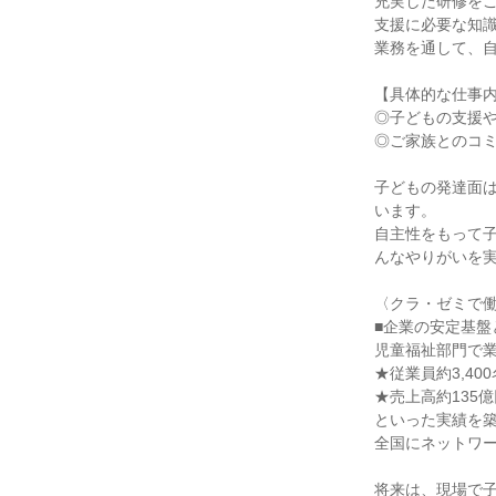
充実した研修をご
支援に必要な知識
業務を通して、自
【具体的な仕事内
◎子どもの支援や
◎ご家族とのコミ
子どもの発達面
います。

自主性をもって
んなやりがいを実
〈クラ・ゼミで働
■企業の安定基盤
児童福祉部門で業
★従業員約3,400
★売上高約135億
といった実績を築
全国にネットワー
将来は、現場で