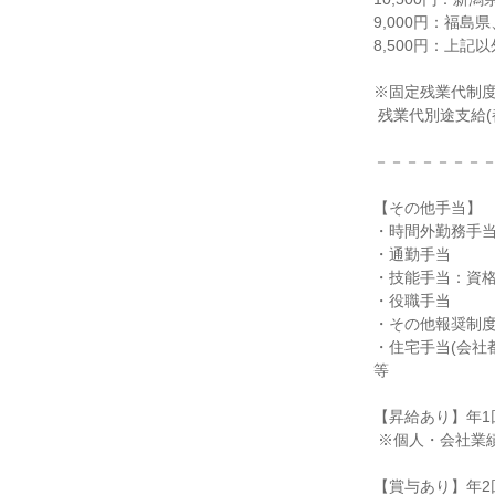
9,000円：福島
8,500円：上記以外
※固定残業代制度
 残業代別途支給(都度払い)

－－－－－－－－
【その他手当】

・時間外勤務手当
・通勤手当

・技能手当：資格
・役職手当

・その他報奨制度
・住宅手当(会社
等

【昇給あり】年1回
 ※個人・会社業績による

【賞与あり】年2回