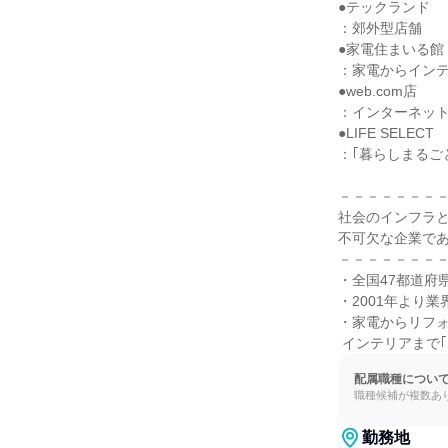
●テックランド

：郊外型店舗

●家電住まいる館

：家電からインテ
●web.com店

：インターネット
●LIFE SELECT

：｢暮らしまるご
－－－－－－－－
社会のインフラと
不可欠な企業であ
－－－－－－－－
・全国47都道府
・2001年より業界
・家電からリフォ
 インテリアまで
配属職種につい
職種候補が複数あ
勤務地