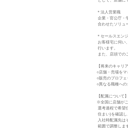
 として、店舗にて接客・販売を行います。

＊法人営業職

 企業・官公庁・学校に対して、ニーズに

 合わせたソリューション提案を行います。

＊セールスエンジ
 お客様宅に伺い、家電の配送設置・取付を

 行います。

 また、店頭でのご提案も担当します。

【将来のキャリア
○店舗・売場をマ
○販売のプロフェ
○異なる職種への
【配属について】
※全国に店舗がご
 選考過程で希望住所(2027年4月時点の

 住まい)を確認し、配属先を検討します。

 入社時配属先はその住所より通勤可能な

 範囲で調整します。
