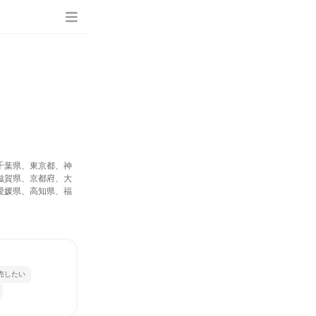
千葉県、東京都、神
滋賀県、京都府、大
愛媛県、高知県、福
売したい