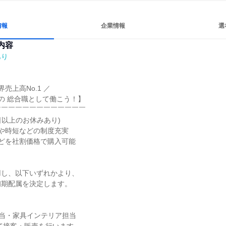
情報
企業情報
選
内容
あり
売上高No.1 ／

の 総合職として働こう！】

￣￣￣￣￣￣￣￣￣￣￣￣

日以上のお休みあり)

や時短などの制度充実

どを社割価格で購入可能

し、以下いずれかより、

期配属を決定します。
