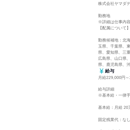
株式会社ヤマダデ
勤務地

※詳細は仕事内容
【配属について】
勤務候補地：北
玉県、千葉県、
県、愛知県、三
広島県、山口県
県、鹿児島県、
給与
月給229,000円～2
給与詳細

※基本給・一律手
基本給：月給 20万8
固定残業代：なし