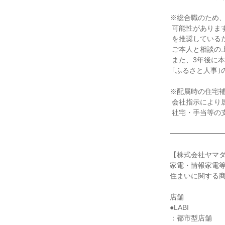
※総合職のため、
 可能性がありますが、基本的には地元勤務

 を推奨しているため、少ないです。

 ご本人と相談の上決めていきます。

 また、3年後に本拠地に戻ることができる

 ｢ふるさと人事｣の制度もございます。

※配属時の住宅補
 会社指示により居住地が変わる場合は、

 社宅・手当等の支給があります。

━━━━━━━━
【株式会社ヤマダ
家電・情報家電等
住まいに関する商
店舗

●LABI

：都市型店舗
