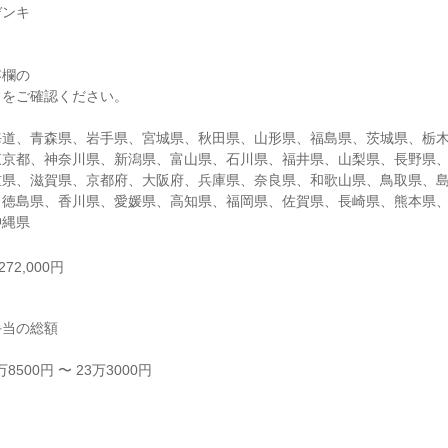
ンキ

欄の

をご確認ください。

海道、青森県、岩手県、宮城県、秋田県、山形県、福島県、茨城県、栃
東京都、神奈川県、新潟県、富山県、石川県、福井県、山梨県、長野県
重県、滋賀県、京都府、大阪府、兵庫県、奈良県、和歌山県、鳥取県、
、徳島県、香川県、愛媛県、高知県、福岡県、佐賀県、長崎県、熊本県
沖縄県
72,000円
当の総額

500円 〜 23万3000円


