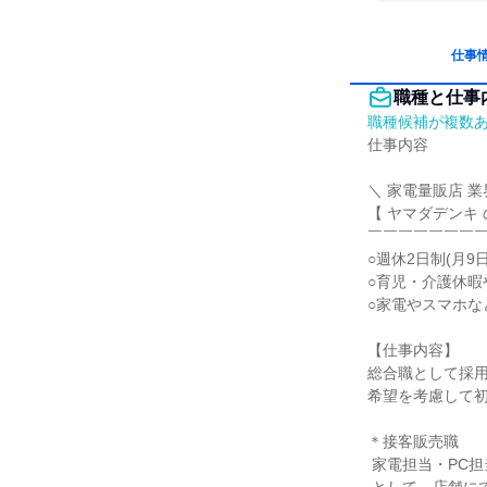
仕事
職種と仕事
職種候補が複数
仕事内容

＼ 家電量販店 業界
【 ヤマダデンキ 
￣￣￣￣￣￣￣￣
○週休2日制(月9
○育児・介護休暇
○家電やスマホな
【仕事内容】

総合職として採用
希望を考慮して初
＊接客販売職

 家電担当・PC担当・家具インテリア担当
