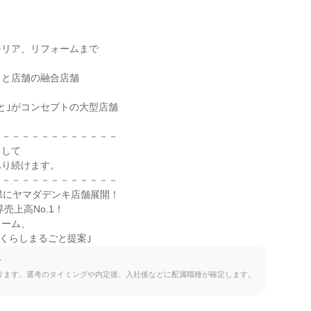
リア、リフォームまで

と店舗の融合店舗

と｣がコンセプトの大型店舗

－－－－－－－－－－－－

して

り続けます。

－－－－－－－－－－－－

県にヤマダデンキ店舗展開！

売上高No.1！

ーム、

｢くらしまるごと提案｣
て
ります。選考のタイミングや内定後、入社後などに配属職種が確定します。