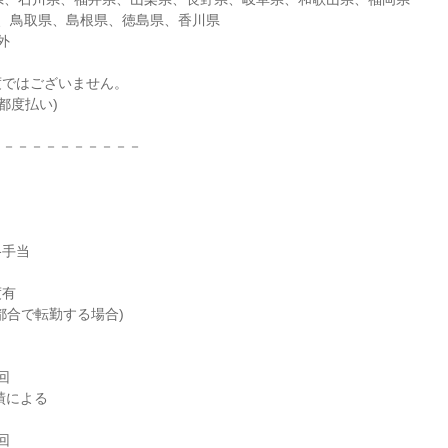
県、鳥取県、島根県、徳島県、香川県



ではございません。

－－－－－－－－－－



手当

有

都合で転勤する場合)




