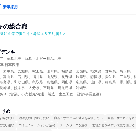
新卒採用
キの総合職
NO.1企業で働こう＜希望エリア配属！＞
ダデンキ
ア・家具小売、玩具・ホビー用品小売
年卒 新卒採用
、岩手県、宮城県、秋田県、山形県、福島県、茨城県、栃木県、群馬県、埼玉県、
、富山県、石川県、福井県、山梨県、長野県、岐阜県、静岡県、愛知県、三重県、
奈良県、和歌山県、鳥取県、島根県、岡山県、広島県、山口県、徳島県、香川県、
長崎県、熊本県、大分県、宮崎県、鹿児島県、沖縄県
あり（営業、小売販売/流通、製造・生産工程、経営/事業企画）
すすめ
を届けたい
地域貢献に携わりたい
商品・サービスの魅力を表現したい
商品・サービスを販
に取り組む
コミュニケーションが活発
チームワークを重視
女性が働きやすい環境で働ける
続けられる
人とたくさん会話する