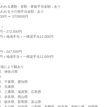
われる通勤・皆勤・家族手当金額：あり

われるその他手当金額：あり

円 〜 3万9000円

＞

円～272,000円

0円＋地域手当＋一律諸手当12,000円



円～247,500円

0円＋地域手当＋一律諸手当12,000円

地により幅あり

都、神奈川県



玉県、千葉県、愛知県

府、兵庫県

岡県、三重県、滋賀県、広島県

城県、奈良県、岡山県

城県、栃木県、群馬県、富山県

新潟県、石川県、福井県、山梨県、長野県、岐阜県、和歌山県、福岡県
