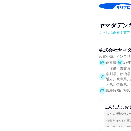
ヤマダデン
くらしに密着！業界
株式会社ヤマ
家電小売、インテリ
正社員
27
北海道、青森県
奈川県、新潟県
阪府、兵庫県、
岡県、佐賀県、
職種候補が複数
こんな人にお
人々に感動や笑い
情熱を持って仕事
長く同じ会社に居