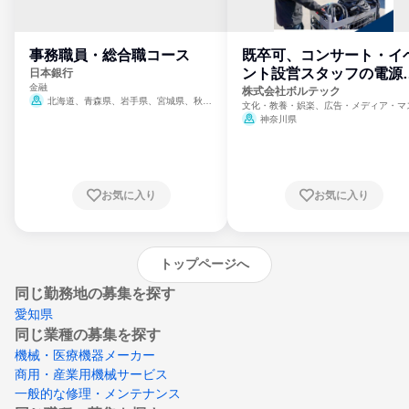
事務職員・総合職コース
既卒可、コンサート・イ
ント設営スタッフの電源
日本銀行
金融
門
株式会社ボルテック
北海道、青森県、岩手県、宮城県、秋田
文化・教養・娯楽、広告・メディア・マ
県、山形県、福島県、茨城県、群馬県、埼玉
ミ、電力・ガス・水道・エネルギー
神奈川県
県、東京都、神奈川県、新潟県、富山県、石
川県、福井県、山梨県、長野県、静岡県、愛
知県、京都府、大阪府、兵庫県、鳥取県、島
根県、岡山県、広島県、山口県、徳島県、香
川県、愛媛県、高知県、福岡県、佐賀県、長
お気に入り
お気に入り
崎県、熊本県、大分県、宮崎県、鹿児島県、
沖縄県
トップページへ
同じ勤務地の募集を探す
愛知県
同じ業種の募集を探す
機械・医療機器メーカー
商用・産業用機械サービス
一般的な修理・メンテナンス