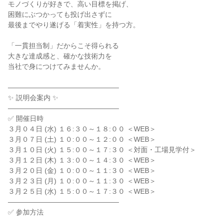
モノづくりが好きで、高い目標を掲げ、

困難にぶつかっても投げ出さずに

最後までやり遂げる「着実性」を持つ方。

「一貫担当制」だからこそ得られる

大きな達成感と、確かな技術力を

当社で身につけてみませんか。

――――――――――――――――

✨ 説明会案内 ✨

――――――――――――――――

✅ 開催日時

３月０４日 (水) １６:３０～１８:００ ＜WEB＞

３月０７日 (土) １０:００～１２:００ ＜WEB＞

３月１０日 (火) １５:００～１７:３０ ＜対面・工場見学付＞

３月１２日 (木) １３:００～１４:３０ ＜WEB＞

３月２０日 (金) １０:００～１１:３０ ＜WEB＞

３月２３日 (月) １０:００～１１:３０ ＜WEB＞

３月２５日 (水) １５:００～１７:３０ ＜WEB＞

――――――――――――――――

✅ 参加方法
