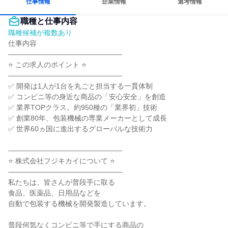
仕事情報
企業情報
選考情報
職種と仕事内容
職種候補が複数あり
仕事内容

――――――――――――――――

⭐ この求人のポイント ⭐

――――――――――――――――

✅ 開発は1人が1台を丸ごと担当する一貫体制

✅ コンビニ等の身近な商品の「安心安全」を創造

✅ 業界TOPクラス。約950種の「業界初」技術

✅ 創業80年、包装機械の専業メーカーとして成長

✅ 世界60ヵ国に進出するグローバルな技術力

――――――――――――――――

⭐ 株式会社フジキカイについて ⭐

――――――――――――――――

私たちは、皆さんが普段手に取る

食品、医薬品、日用品などを

自動で包装する機械を開発製造しています。

普段何気なくコンビニ等で手にする商品の
