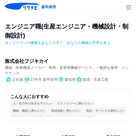
新卒採用
エンジニア職(生産エンジニア・機械設計・制
御設計)
オンリーワンの機械をあなたの手で、あなたの機械が世界を救う
株式会社フジキカイ
機械・医療機器メーカー、商用・産業用機械サービス、一般的な修理・メン
テナンス
正社員
27年卒 新卒採用
愛知県
製造・生産工程
こんな人におすすめ
人・世の中の安全を守りたい
テクノロジーに携わりたい
機械・機器に携わりたい
地域貢献に携わりたい
商品・サービスを製作したい
情熱を持って仕事に取り組む
コミュニケーションが活発
常に新しいものに挑戦
一つの専門分野を極める
若手が裁量を持てる環境