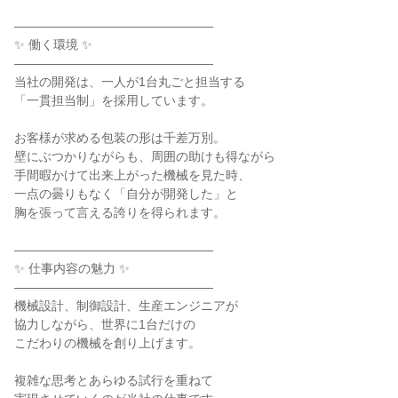
――――――――――――――――

✨ 働く環境 ✨

――――――――――――――――

当社の開発は、一人が1台丸ごと担当する

「一貫担当制」を採用しています。

お客様が求める包装の形は千差万別。

壁にぶつかりながらも、周囲の助けも得ながら

手間暇かけて出来上がった機械を見た時、

一点の曇りもなく「自分が開発した」と

胸を張って言える誇りを得られます。

――――――――――――――――

✨ 仕事内容の魅力 ✨

――――――――――――――――

機械設計、制御設計、生産エンジニアが

協力しながら、世界に1台だけの

こだわりの機械を創り上げます。

複雑な思考とあらゆる試行を重ねて
