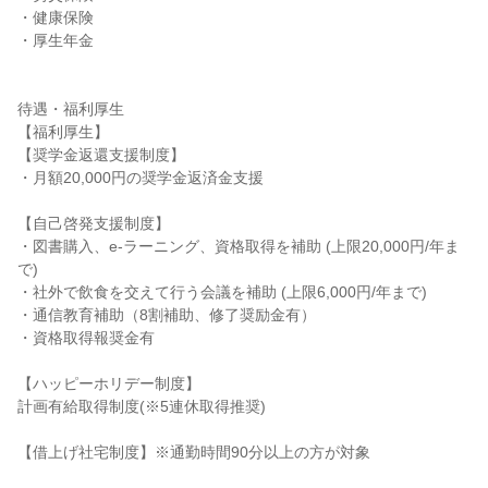
・健康保険

・厚生年金

待遇・福利厚生

【福利厚生】

【奨学金返還支援制度】

・月額20,000円の奨学金返済金支援

【自己啓発支援制度】

・図書購入、e-ラーニング、資格取得を補助 (上限20,000円/年ま
で)

・社外で飲食を交えて行う会議を補助 (上限6,000円/年まで)

・通信教育補助（8割補助、修了奨励金有）

・資格取得報奨金有

【ハッピーホリデー制度】

計画有給取得制度(※5連休取得推奨)

【借上げ社宅制度】※通勤時間90分以上の方が対象
