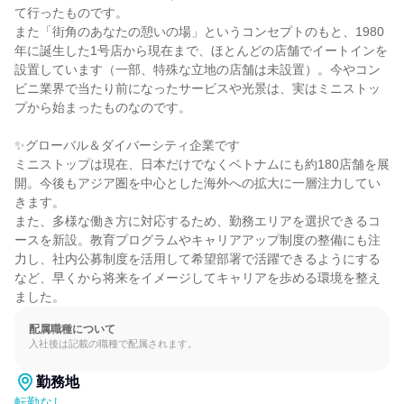
て行ったものです。

また「街角のあなたの憩いの場」というコンセプトのもと、1980
年に誕生した1号店から現在まで、ほとんどの店舗でイートインを
設置しています（一部、特殊な立地の店舗は未設置）。今やコン
ビニ業界で当たり前になったサービスや光景は、実はミニストッ
プから始まったものなのです。

✨グローバル＆ダイバーシティ企業です

ミニストップは現在、日本だけでなくベトナムにも約180店舗を展
開。今後もアジア圏を中心とした海外への拡大に一層注力してい
きます。

また、多様な働き方に対応するため、勤務エリアを選択できるコ
ースを新設。教育プログラムやキャリアアップ制度の整備にも注
力し、社内公募制度を活用して希望部署で活躍できるようにする
など、早くから将来をイメージしてキャリアを歩める環境を整え
ました。
配属職種について
入社後は記載の職種で配属されます。
勤務地
転勤なし