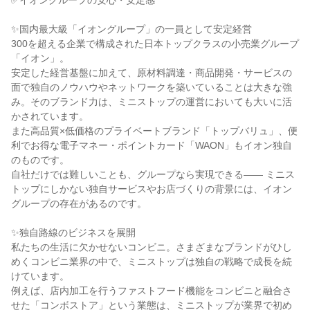
✅イオングループの安心・安定感

✨国内最大級「イオングループ」の一員として安定経営

300を超える企業で構成された日本トップクラスの小売業グループ
「イオン」。

安定した経営基盤に加えて、原材料調達・商品開発・サービスの
面で独自のノウハウやネットワークを築いていることは大きな強
み。そのブランド力は、ミニストップの運営においても大いに活
かされています。

また高品質×低価格のプライベートブランド「トップバリュ」、便
利でお得な電子マネー・ポイントカード「WAON」もイオン独自
のものです。

自社だけでは難しいことも、グループなら実現できる―― ミニス
トップにしかない独自サービスやお店づくりの背景には、イオン
グループの存在があるのです。

✨独自路線のビジネスを展開

私たちの生活に欠かせないコンビニ。さまざまなブランドがひし
めくコンビニ業界の中で、ミニストップは独自の戦略で成長を続
けています。

例えば、店内加工を行うファストフード機能をコンビニと融合さ
せた「コンボストア」という業態は、ミニストップが業界で初め