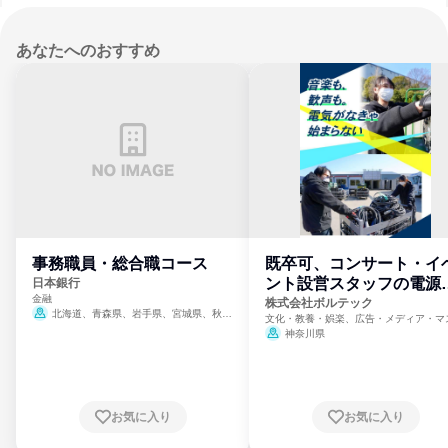
あなたへのおすすめ
事務職員・総合職コース
既卒可、コンサート・イ
ント設営スタッフの電源
日本銀行
金融
門
株式会社ボルテック
北海道、青森県、岩手県、宮城県、秋田
文化・教養・娯楽、広告・メディア・マ
県、山形県、福島県、茨城県、群馬県、埼玉
ミ、電力・ガス・水道・エネルギー
神奈川県
県、東京都、神奈川県、新潟県、富山県、石
川県、福井県、山梨県、長野県、静岡県、愛
知県、京都府、大阪府、兵庫県、鳥取県、島
根県、岡山県、広島県、山口県、徳島県、香
川県、愛媛県、高知県、福岡県、佐賀県、長
お気に入り
お気に入り
崎県、熊本県、大分県、宮崎県、鹿児島県、
沖縄県