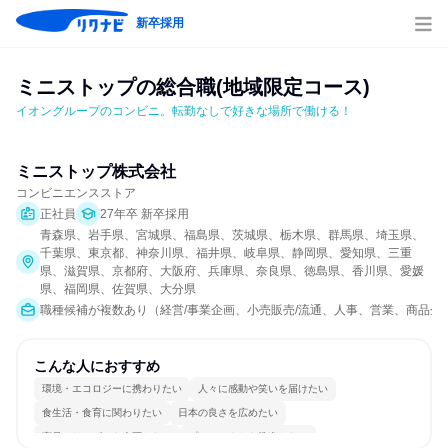
新卒採用
ミニストップの総合職(地域限定コース)
イオングループのコンビニ。転勤なしで好きな場所で働ける！
ミニストップ株式会社
コンビニエンスストア
正社員
27年卒 新卒採用
青森県、岩手県、宮城県、福島県、茨城県、栃木県、群馬県、埼玉県、
千葉県、東京都、神奈川県、福井県、岐阜県、静岡県、愛知県、三重
県、滋賀県、京都府、大阪府、兵庫県、奈良県、徳島県、香川県、愛媛
県、福岡県、佐賀県、大分県
職種候補が複数あり（経営/事業企画、小売販売/流通、人事、営業、商品企
こんな人におすすめ
環境・エコロジーに携わりたい
人々に感動や笑いを届けたい
食生活・食育に関わりたい
日本の良さを広めたい
商品・サービスを企画したい
プロジェクトを推進したい