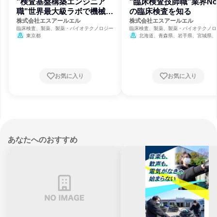
"検査基盤構築エンジニア
"臨床検査技師職"業界No
職"世界最大級ラボで機械の
の臨床検査を知る
保守点検を
株式会社エスアールエル
株式会社エスアールエル
臨床検査、製薬、製薬・バイオテクノロジー
臨床検査、製薬、製薬・バイオテクノロ
東京都
北海道、青森県、岩手県、宮城県、
県、山形県、福島県、茨城県、栃木県、
県、埼玉県、千葉県、東京都、神奈川県
潟県、富山県、石川県、福井県、山梨県
野県、岐阜県、静岡県、愛知県、三重県
賀県、京都府、大阪府、兵庫県、奈良県
お気に入り
お気に入り
歌山県、鳥取県、島根県、岡山県、広島
山口県、徳島県、香川県、愛媛県、高知
福岡県、佐賀県、長崎県、熊本県、大分
宮崎県、鹿児島県、沖縄県
あなたへのおすすめ