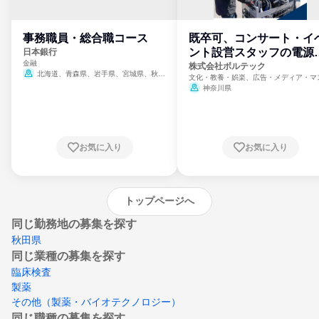
事務職員・総合職コース
既卒可、コンサート・イ
ント設営スタッフの電源
日本銀行
金融
門
株式会社ボルテック
北海道、青森県、岩手県、宮城県、秋田
文化・教養・娯楽、広告・メディア・マ
県、山形県、福島県、茨城県、群馬県、埼玉
ミ、電力・ガス・水道・エネルギー
神奈川県
県、東京都、神奈川県、新潟県、富山県、石
川県、福井県、山梨県、長野県、静岡県、愛
知県、京都府、大阪府、兵庫県、鳥取県、島
根県、岡山県、広島県、山口県、徳島県、香
川県、愛媛県、高知県、福岡県、佐賀県、長
お気に入り
お気に入り
崎県、熊本県、大分県、宮崎県、鹿児島県、
沖縄県
トップページへ
同じ勤務地の募集を探す
秋田県
同じ業種の募集を探す
臨床検査
製薬
その他（製薬・バイオテクノロジー）
同じ職種の募集を探す