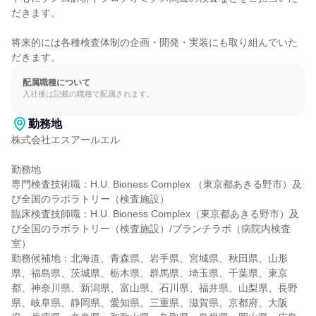
だきます。

将来的には各種検査体制の企画・開発・実装にも取り組んでいた
だきます。
配属職種について
入社後は記載の職種で配属されます。
勤務地
株式会社エスアールエル

勤務地

専門検査技術職：H.U. Bioness Complex （東京都あきる野市）及
び全国のラボラトリー（検査施設）

臨床検査技師職：H.U. Bioness Complex（東京都あきる野市）及
び全国のラボラトリー（検査施設）/ブランチラボ（病院内検査
室）

勤務候補地：北海道、青森県、岩手県、宮城県、秋田県、山形
県、福島県、茨城県、栃木県、群馬県、埼玉県、千葉県、東京
都、神奈川県、新潟県、富山県、石川県、福井県、山梨県、長野
県、岐阜県、静岡県、愛知県、三重県、滋賀県、京都府、大阪