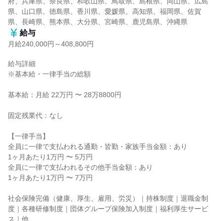
府、兵庫県、奈良県、和歌山県、鳥取県、島根県、岡山県、広島
県、山口県、徳島県、香川県、愛媛県、高知県、福岡県、佐賀
県、長崎県、熊本県、大分県、宮崎県、鹿児島県、沖縄県
給与
月給240,000円～408,800円
給与詳細

※基本給・一律手当の総額

基本給：月給 22万円 〜 28万8800円

固定残業代：なし

【一律手当】

全員に一律で支払われる通勤・皆勤・家族手当金額：あり

1ヶ月あたり1万円 〜 5万円

全員に一律で支払われるその他手当金額：あり

1ヶ月あたり1万円 〜 7万円

社会保険完備（健康、厚生、雇用、労災）｜持株制度｜退職金制
度｜各種研修制度｜団体グループ保険加入制度｜福利厚生サービ
ス｜他
