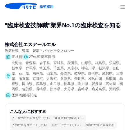
新卒採用
"臨床検査技師職"業界No.1の臨床検査を知る
株式会社エスアールエル
臨床検査、製薬、製薬・バイオテクノロジー
正社員
27年卒 新卒採用
北海道、青森県、岩手県、宮城県、秋田県、山形県、福島県、茨城県、
栃木県、群馬県、埼玉県、千葉県、東京都、神奈川県、新潟県、富山
県、石川県、福井県、山梨県、長野県、岐阜県、静岡県、愛知県、三重
県、滋賀県、京都府、大阪府、兵庫県、奈良県、和歌山県、鳥取県、島
根県、岡山県、広島県、山口県、徳島県、香川県、愛媛県、高知県、福
岡県、佐賀県、長崎県、熊本県、大分県、宮崎県、鹿児島県、沖縄県
医療/福祉専門職
こんな人におすすめ
人・世の中の安全を守りたい
健康促進に携わりたい
人の仕事をサポートしたい
分析・リサーチしたい
冷静に仕事に取り組む