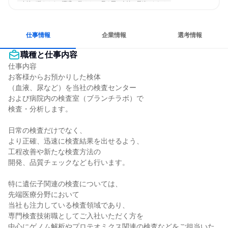
女性が働きやすい環境で働ける
長く同じ会社に居続けられる
一つの専門分野を極める
目標に追われず働ける
仕事情報
企業情報
選考情報
職種と仕事内容
仕事内容

お客様からお預かりした検体

（血液、尿など）を当社の検査センター

および病院内の検査室（ブランチラボ）で

検査・分析します。

日常の検査だけでなく、

より正確、迅速に検査結果を出せるよう、

工程改善や新たな検査方法の

開発、品質チェックなども行います。

特に遺伝子関連の検査については、

先端医療分野において

当社も注力している検査領域であり、

専門検査技術職としてご入社いただく方を

中心にゲノム解析やプロテオミクス関連の検査などをご担当いた