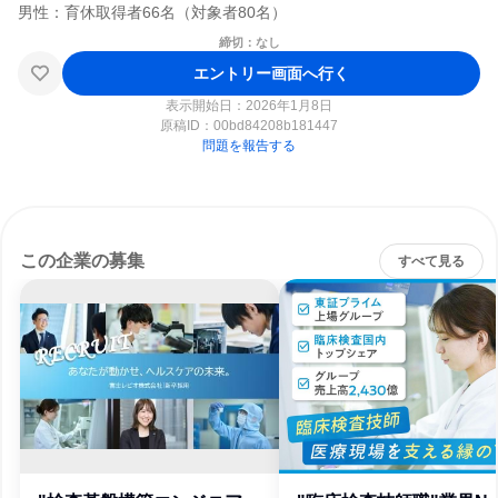
締切：なし
エントリー画面へ行く
表示開始日：2026年1月8日
原稿ID：
00bd84208b181447
問題を報告する
この企業の募集
すべて見る