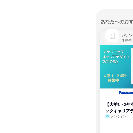
あなたへのお
パナソ
半導体
【大学1・2年
ックキャリア
ム
オンライン