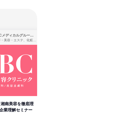
SBCメディカルグループ株式会社
株式会社バンダイ
理容・美容・エステ、化粧品・理美容用品小売、医療・病院
アパレル・繊維・スポーツメーカー、製造・メーカー、ゲーム制作・販売
卒】湘南美容を徹底理
人事の心を動かす「自己表現」
「洋服の
付企業理解セミナー
の極意/選考官の本音を動画で公
分の強み
開
オンライン
オンラ