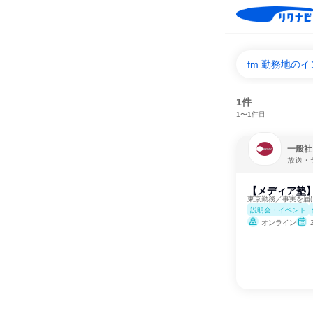
fm 勤務地の
1件
1〜1件目
一般社
放送・
【メディア塾
東京勤務／事実を届
説明会・イベント
オンライン