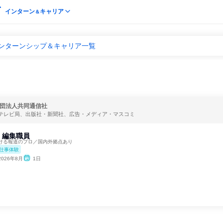
インターン
キャリア
＆
インターンシップ＆キャリア一覧
団法人共同通信社
テレビ局、出版社・新聞社、広告・メディア・マスコミ
】編集職員
ける報道のプロ／国内外拠点あり
仕事体験
2026年8月
1日