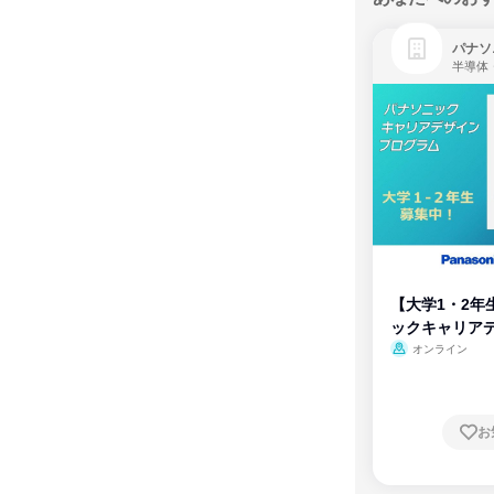
パナソ
半導体
【大学1・2年
ックキャリア
ム
オンライン
お