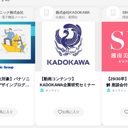
ニック株式会社
株式会社KADOKAWA
・電子機器メーカー
出版社・新聞社
生対象】パナソニ
【動画コンテンツ】
【29/30
デザインプログラ
KADOKAWA企業研究セミナー
解 座談会
オンライン
オンライン
気に入り
お気に入り