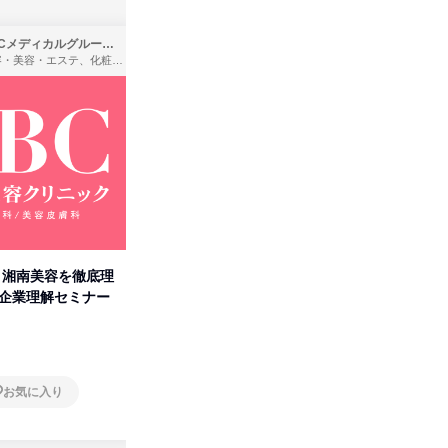
SBCメディカルグループ株式会社
株式会社バンダイ
理容・美容・エステ、化粧品・理美容用品小売、医療・病院
アパレル・繊維・スポーツメーカー、製造・メーカー、ゲーム制作・販売
卒】湘南美容を徹底理
人事の心を動かす「自己表現」
「洋服の
付企業理解セミナー
の極意/選考官の本音を動画で公
分の強み
開
オンライン
オンラ
お気に入り
お気に入り