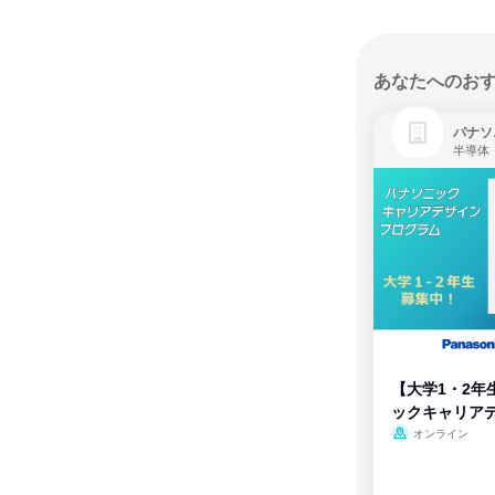
あなたへのお
パナソ
半導体
【大学1・2年
ックキャリア
ム
オンライン