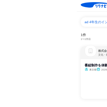
ad 4年生の
1件
1〜1件目
株式会
文化・
番組制作を体験
東京都
202