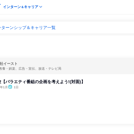
インターン
キャリア
＆
インターンシップ＆キャリア一覧
社イースト
教養・娯楽、広告・宣伝、放送・テレビ局
【バラエティ番組の企画を考えよう!(対面)】
6年1月
1日