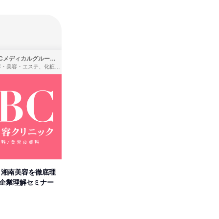
SBCメディカルグループ株式会社
株式会社バンダイ
理容・美容・エステ、化粧品・理美容用品小売、医療・病院
アパレル・繊維・スポーツメーカー、製造・メーカー、ゲーム制作・販売
卒】湘南美容を徹底理
人事の心を動かす「自己表現」
「洋服の
付企業理解セミナー
の極意/選考官の本音を動画で公
分の強み
開
オンライン
オンラ